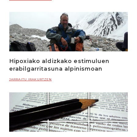
Hipoxiako aldizkako estimuluen
erabilgarritasuna alpinismoan
JARRAITU IRAKURTZEN