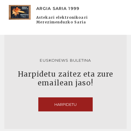
ARGIA SARIA 1999
Astekari elektronikoari
Merezimenduzko Saria
EUSKONEWS BULETINA
Harpidetu zaitez eta zure
emailean jaso!
HARPIDETU