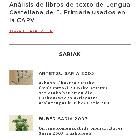
Análisis de libros de texto de Lengua
Castellana de E. Primaria usados en
la CAPV
JARRAITU IRAKURTZEN
SARIAK
ARTETSU SARIA 2005
Arbaso Elkarteak Eusko
Ikaskuntzari 2005eko Artetsu
sarietako bat eman dio
Euskonewseko Artisautza
atalarengatik Buber Saria 2003
BUBER SARIA 2003
On line komunikabide onenari Buber
Saria 2003. Euskonews