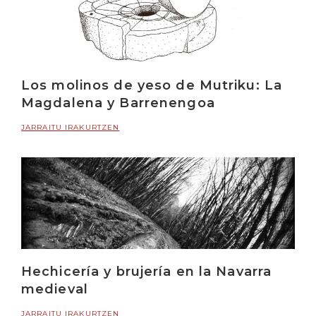
Los molinos de yeso de Mutriku: La
Magdalena y Barrenengoa
JARRAITU IRAKURTZEN
Hechicería y brujería en la Navarra
medieval
JARRAITU IRAKURTZEN