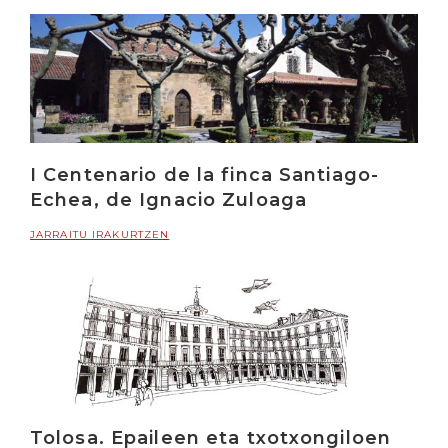
I Centenario de la finca Santiago-
Echea, de Ignacio Zuloaga
JARRAITU IRAKURTZEN
Tolosa. Epaileen eta txotxongiloen