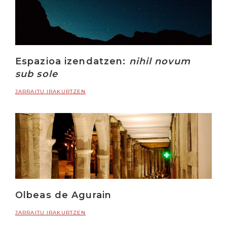
Espazioa izendatzen:
nihil novum
sub sole
JARRAITU IRAKURTZEN
Olbeas de Agurain
JARRAITU IRAKURTZEN