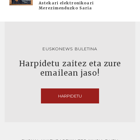
Astekari elektronikoari
Merezimenduzko Saria
EUSKONEWS BULETINA
Harpidetu zaitez eta zure
emailean jaso!
HARPIDETU