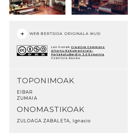
WEB BERTSIOA ORIGINALA IKUSI
Lan honek
Creative Commons
Aitortu-EzKomertziala-
PartekatuBerdin 3.0 Espainia
lizentzia dauka.
TOPONIMOAK
EIBAR
ZUMAIA
ONOMASTIKOAK
ZULOAGA ZABALETA, Ignacio