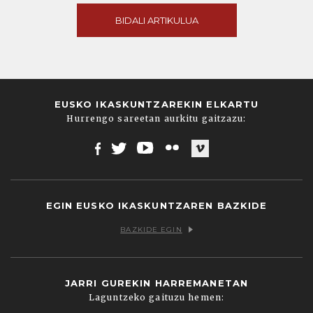
BIDALI ARTIKULUA
EUSKO IKASKUNTZAREKIN ELKARTU
Hurrengo sareetan aurkitu gaitzazu:
Facebook
Twitter
Youtube
Flickr
Vimeo
EGIN EUSKO IKASKUNTZAREN BAZKIDE
BAZKIDE EGIN
JARRI GUREKIN HARREMANETAN
Laguntzeko gaituzu hemen: