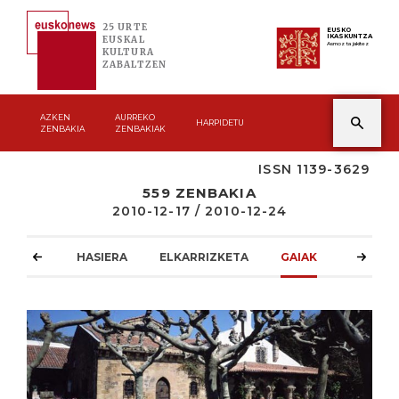
25 URTE
EUSKO
IKASKUNTZA
EUSKAL
Asmoz ta jakitez
KULTURA
ZABALTZEN
AZKEN
AURREKO
HARPIDETU
ZENBAKIA
ZENBAKIAK
ISSN 1139-3629
559 ZENBAKIA
2010-12-17 / 2010-12-24
HASIERA
ELKARRIZKETA
GAIAK
ATZOKO