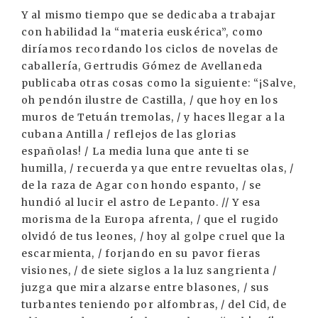
Y al mismo tiempo que se dedicaba a trabajar
con habilidad la “materia euskérica”, como
diríamos recordando los ciclos de novelas de
caballería, Gertrudis Gómez de Avellaneda
publicaba otras cosas como la siguiente: “¡Salve,
oh pendón ilustre de Castilla, / que hoy en los
muros de Tetuán tremolas, / y haces llegar a la
cubana Antilla / reflejos de las glorias
españolas! / La media luna que ante ti se
humilla, / recuerda ya que entre revueltas olas, /
de la raza de Agar con hondo espanto, / se
hundió al lucir el astro de Lepanto. // Y esa
morisma de la Europa afrenta, / que el rugido
olvidó de tus leones, / hoy al golpe cruel que la
escarmienta, / forjando en su pavor fieras
visiones, / de siete siglos a la luz sangrienta /
juzga que mira alzarse entre blasones, / sus
turbantes teniendo por alfombras, / del Cid, de