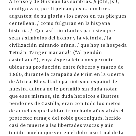
Alfonso y de Guzmán las sombras. // ¡Oh!, ¡sí!,
contigo van, por ti pelean / esos nombres
augustos; de su gloria / los rayos en tus pliegues
centellean, / como fulguran en la hispana
historia. / ¡Que así triunfantes para siempre
sean / símbolos del honor y la victoria, / la
civilización mirando ufana, / que hoy te hospeda
Tetuán, Tánger mañana!” (“Al pendón
castellano”), cuya áspera letra nos permite
ubicar su producción entre febrero y marzo de
1.860, durante la campaña de Prim en la Guerra
de África. El exaltado patriotismo español de
nuestra autora no le permitió sin duda notar
que esos mismos, sin duda heroicos e ilustres
pendones de Castilla, eran con todo los nietos
de aquellos que habían tronchado años atrás el
protector ramaje del roble guerniqués, herido
casi de muerte a las libertades vascas y aún
tenido mucho que ver en el doloroso final de la