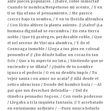
ante jueces populares. / ¡Salve, roble inmortal!
Cuando te nombra/Respetuoso mi acento, / Y en
ti se fija ufano el pensamiento, / Me parece
crecer bajo tu sombra, / Y en tu florida alfombra
/ Con lícita altivez la planta asiento. // ¡Salve! ¡La
humana dignidad se encumbra / En esta tierra
noble / Que tú proteges, perdurable roble, / Que
el sol sereno de Vizcaya alumbra, / Y do el
Cosnoaga inmoble / Llega a tus pies en colosal
penumbra! // ¿En dónde hallar un corazón tan
frío / Que a tu aspecto no lata, / Sintiendo que se
enciende y se dilata? / ¿Quién de tu nombre
ignora el poderío / O en su desdén impío / Tu
vejez santa con amor no acata? // Allá desde el
retiro silencioso / Donde del hombre huía / —Al
par que sus derechos defendía— / Del de
Ginebra pensador fogoso, / Con vuelo poderoso
/ Llegaba a ti la inquieta fantasía; // Y arrebatado
en entusiasmo ardiente / —Pues nunca helarlo