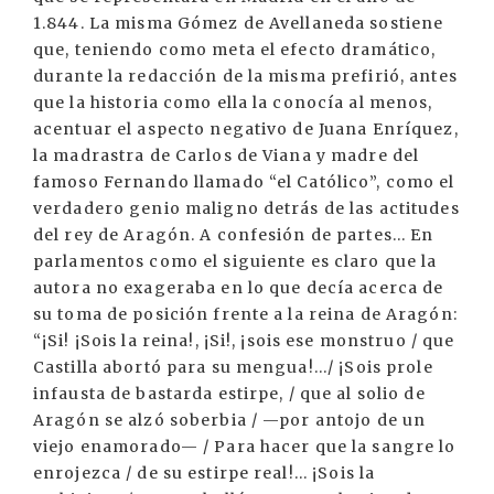
1.844. La misma Gómez de Avellaneda sostiene
que, teniendo como meta el efecto dramático,
durante la redacción de la misma prefirió, antes
que la historia como ella la conocía al menos,
acentuar el aspecto negativo de Juana Enríquez,
la madrastra de Carlos de Viana y madre del
famoso Fernando llamado “el Católico”, como el
verdadero genio maligno detrás de las actitudes
del rey de Aragón. A confesión de partes... En
parlamentos como el siguiente es claro que la
autora no exageraba en lo que decía acerca de
su toma de posición frente a la reina de Aragón:
“¡Si! ¡Sois la reina!, ¡Si!, ¡sois ese monstruo / que
Castilla abortó para su mengua!.../ ¡Sois prole
infausta de bastarda estirpe, / que al solio de
Aragón se alzó soberbia / —por antojo de un
viejo enamorado— / Para hacer que la sangre lo
enrojezca / de su estirpe real!... ¡Sois la