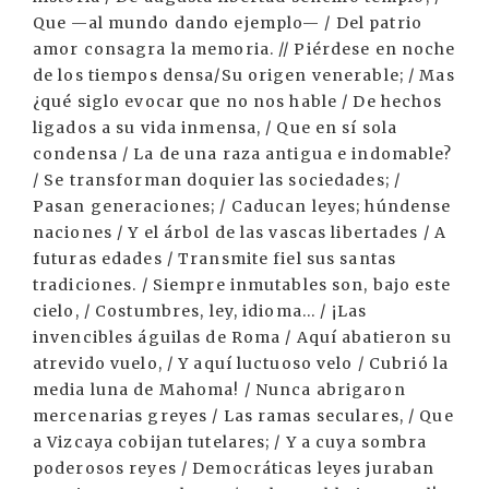
Que —al mundo dando ejemplo— / Del patrio
amor consagra la memoria. // Piérdese en noche
de los tiempos densa/Su origen venerable; / Mas
¿qué siglo evocar que no nos hable / De hechos
ligados a su vida inmensa, / Que en sí sola
condensa / La de una raza antigua e indomable?
/ Se transforman doquier las sociedades; /
Pasan generaciones; / Caducan leyes; húndense
naciones / Y el árbol de las vascas libertades / A
futuras edades / Transmite fiel sus santas
tradiciones. / Siempre inmutables son, bajo este
cielo, / Costumbres, ley, idioma... / ¡Las
invencibles águilas de Roma / Aquí abatieron su
atrevido vuelo, / Y aquí luctuoso velo / Cubrió la
media luna de Mahoma! / Nunca abrigaron
mercenarias greyes / Las ramas seculares, / Que
a Vizcaya cobijan tutelares; / Y a cuya sombra
poderosos reyes / Democráticas leyes juraban