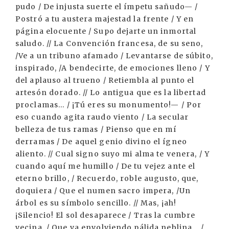
pudo / De injusta suerte el ímpetu sañudo— /
Postró a tu austera majestad la frente / Y en
página elocuente / Supo dejarte un inmortal
saludo. // La Convención francesa, de su seno,
/Ve a un tribuno afamado / Levantarse de súbito,
inspirado, /A bendecirte, de emociones lleno / Y
del aplauso al trueno / Retiembla al punto el
artesón dorado. // Lo antigua que es la libertad
proclamas... / ¡Tú eres su monumento!— / Por
eso cuando agita raudo viento / La secular
belleza de tus ramas / Pienso que en mí
derramas / De aquel genio divino el ígneo
aliento. // Cual signo suyo mi alma te venera, / Y
cuando aquí me humillo / De tu vejez ante el
eterno brillo, / Recuerdo, roble augusto, que,
doquiera / Que el numen sacro impera, /Un
árbol es su símbolo sencillo. // Mas, ¡ah!
¡Silencio! El sol desaparece / Tras la cumbre
vecina, / Que va envolviendo pálida neblina... /