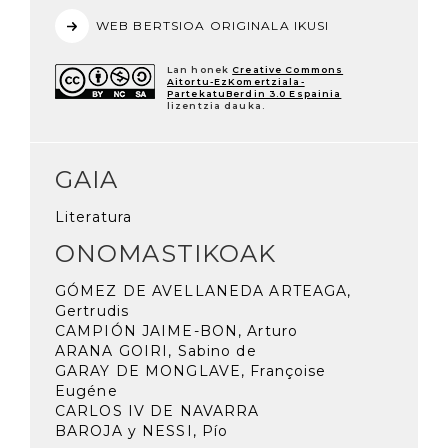
WEB BERTSIOA ORIGINALA IKUSI
Lan honek
Creative Commons
Aitortu-EzKomertziala-
PartekatuBerdin 3.0 Espainia
lizentzia dauka.
GAIA
Literatura
ONOMASTIKOAK
GÓMEZ DE AVELLANEDA ARTEAGA,
Gertrudis
CAMPIÓN JAIME-BON, Arturo
ARANA GOIRI, Sabino de
GARAY DE MONGLAVE, Françoise
Eugéne
CARLOS IV DE NAVARRA
BAROJA y NESSI, Pío