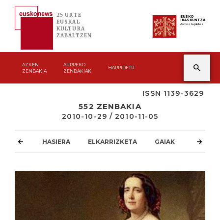
25 URTE
EUSKO
IKASKUNTZA
EUSKAL
Asmoz ta jakitez
KULTURA
ZABALTZEN
AZKEN
AURREKO
HARPIDETU
ZENBAKIA
ZENBAKIAK
ISSN 1139-3629
552 ZENBAKIA
2010-10-29 / 2010-11-05
HASIERA
ELKARRIZKETA
GAIAK
ATZOKO