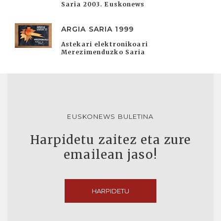
Saria 2003. Euskonews
ARGIA SARIA 1999
Astekari elektronikoari
Merezimenduzko Saria
EUSKONEWS BULETINA
Harpidetu zaitez eta zure
emailean jaso!
HARPIDETU