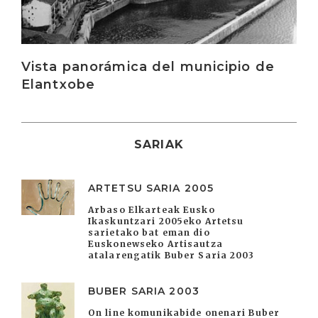
Vista panorámica del municipio de
Elantxobe
SARIAK
ARTETSU SARIA 2005
Arbaso Elkarteak Eusko
Ikaskuntzari 2005eko Artetsu
sarietako bat eman dio
Euskonewseko Artisautza
atalarengatik Buber Saria 2003
BUBER SARIA 2003
On line komunikabide onenari Buber