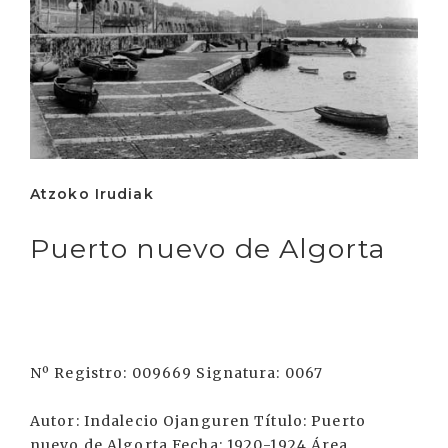
Atzoko Irudiak
Puerto nuevo de Algorta
Nº Registro: 009669 Signatura: 0067
Autor: Indalecio Ojanguren Título: Puerto
nuevo de Algorta Fecha: 1920-1924 Área