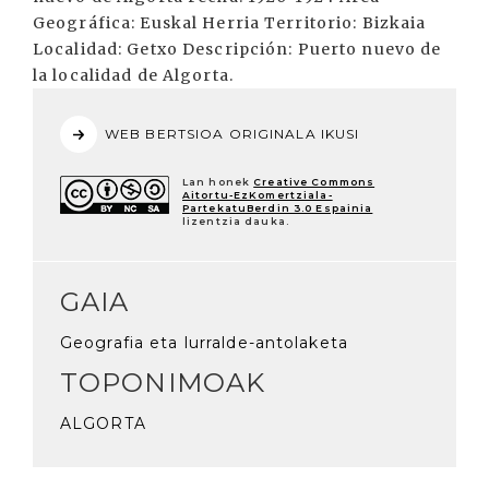
Geográfica: Euskal Herria Territorio: Bizkaia
Localidad: Getxo Descripción: Puerto nuevo de
la localidad de Algorta.
WEB BERTSIOA ORIGINALA IKUSI
Lan honek
Creative Commons
Aitortu-EzKomertziala-
PartekatuBerdin 3.0 Espainia
lizentzia dauka.
GAIA
Geografia eta lurralde-antolaketa
TOPONIMOAK
ALGORTA