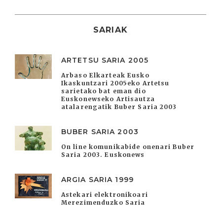
SARIAK
ARTETSU SARIA 2005
Arbaso Elkarteak Eusko
Ikaskuntzari 2005eko Artetsu
sarietako bat eman dio
Euskonewseko Artisautza
atalarengatik Buber Saria 2003
BUBER SARIA 2003
On line komunikabide onenari Buber
Saria 2003. Euskonews
ARGIA SARIA 1999
Astekari elektronikoari
Merezimenduzko Saria