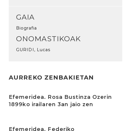
GAIA
Biografia
ONOMASTIKOAK
GURIDI, Lucas
AURREKO ZENBAKIETAN
Irakurri
Efemeridea. Rosa Bustinza Ozerin
1899ko irailaren 3an jaio zen
Irakurri
Efemeridea. Federiko