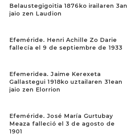
Belaustegigoitia 1876ko irailaren 3an
jaio zen Laudion
Irakurri
Efeméride. Henri Achille Zo Darie
fallecía el 9 de septiembre de 1933
Irakurri
Efemeridea. Jaime Kerexeta
Gallastegui 1918ko uztailaren 31ean
jaio zen Elorrion
Irakurri
Efeméride. José María Gurtubay
Meaza falleció el 3 de agosto de
1901