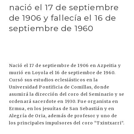
nació el 17 de septiembre
de 1906 y fallecía el 16 de
septiembre de 1960
Nació el 17 de septiembre de 1906 en Azpeitia y
murió en Loyola el 16 de septiembre de 1960.
Cursó sus estudios eclesiásticos en la
Universidad Pontificia de Comillas, donde
asumirá la dirección del coro del Seminario y se
ordenará sacerdote en 1930. Fue organista en
Ermua, en los jesuítas de San Sebastián y en
Alegría de Oria, además de profesor y uno de
los principales impulsores del coro “Txintxarri”.