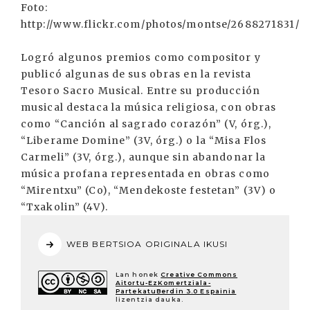
Foto:
http://www.flickr.com/photos/montse/2688271831/
Logró algunos premios como compositor y
publicó algunas de sus obras en la revista
Tesoro Sacro Musical. Entre su producción
musical destaca la música religiosa, con obras
como “Canción al sagrado corazón” (V, órg.),
“Liberame Domine” (3V, órg.) o la “Misa Flos
Carmeli” (3V, órg.), aunque sin abandonar la
música profana representada en obras como
“Mirentxu” (Co), “Mendekoste festetan” (3V) o
“Txakolin” (4V).
WEB BERTSIOA ORIGINALA IKUSI
Lan honek
Creative Commons
Aitortu-EzKomertziala-
PartekatuBerdin 3.0 Espainia
lizentzia dauka.