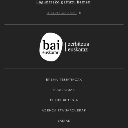
Laguntzeko gaituzu hemen:
IDATZI GAITZAZU
EREMU TEMATIKOAK
PROIEKTUAK
EI LIBURUTEGIA
AGENDA ETA JARDUERAK
SARIAK