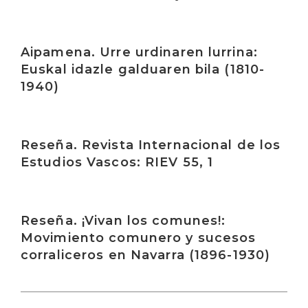
Irakurri
Aipamena. Urre urdinaren lurrina:
Euskal idazle galduaren bila (1810-
1940)
Irakurri
Reseña. Revista Internacional de los
Estudios Vascos: RIEV 55, 1
Irakurri
Reseña. ¡Vivan los comunes!:
Movimiento comunero y sucesos
corraliceros en Navarra (1896-1930)