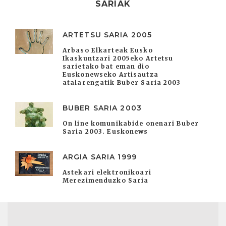
SARIAK
ARTETSU SARIA 2005
Arbaso Elkarteak Eusko
Ikaskuntzari 2005eko Artetsu
sarietako bat eman dio
Euskonewseko Artisautza
atalarengatik Buber Saria 2003
BUBER SARIA 2003
On line komunikabide onenari Buber
Saria 2003. Euskonews
ARGIA SARIA 1999
Astekari elektronikoari
Merezimenduzko Saria