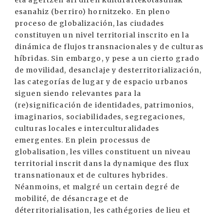
eta agertzen ari diren kulturartekotasunak
esanahiz (berriro) hornitzeko. En pleno
proceso de globalización, las ciudades
constituyen un nivel territorial inscrito en la
dinámica de flujos transnacionales y de culturas
híbridas. Sin embargo, y pese a un cierto grado
de movilidad, desanclaje y desterritorialización,
las categorías de lugar y de espacio urbanos
siguen siendo relevantes para la
(re)significación de identidades, patrimonios,
imaginarios, sociabilidades, segregaciones,
culturas locales e interculturalidades
emergentes. En plein processus de
globalisation, les villes constituent un niveau
territorial inscrit dans la dynamique des flux
transnationaux et de cultures hybrides.
Néanmoins, et malgré un certain degré de
mobilité, de désancrage et de
déterritorialisation, les cathégories de lieu et