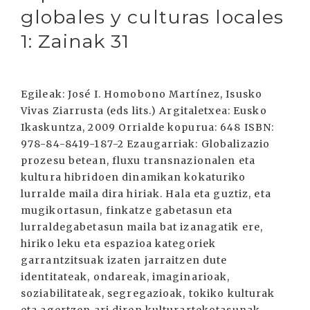
globales y culturas locales
1: Zainak 31
Egileak: José I. Homobono Martínez, Isusko
Vivas Ziarrusta (eds lits.) Argitaletxea: Eusko
Ikaskuntza, 2009 Orrialde kopurua: 648 ISBN:
978-84-8419-187-2 Ezaugarriak: Globalizazio
prozesu betean, fluxu transnazionalen eta
kultura hibridoen dinamikan kokaturiko
lurralde maila dira hiriak. Hala eta guztiz, eta
mugikortasun, finkatze gabetasun eta
lurraldegabetasun maila bat izanagatik ere,
hiriko leku eta espazioa kategoriek
garrantzitsuak izaten jarraitzen dute
identitateak, ondareak, imaginarioak,
soziabilitateak, segregazioak, tokiko kulturak