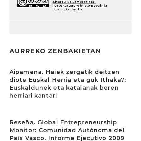
Aitortu-EzKomertziala-
PartekatuBerdin 3.0 Espainia
lizentzia dauka.
AURREKO ZENBAKIETAN
Irakurri
Aipamena. Haiek zergatik deitzen
diote Euskal Herria eta guk Ithaka?:
Euskaldunek eta katalanak beren
herriari kantari
Irakurri
Reseña. Global Entrepreneurship
Monitor: Comunidad Autónoma del
País Vasco. Informe Ejecutivo 2009