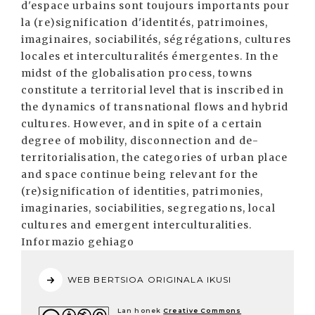
d'espace urbains sont toujours importants pour
la (re)signification d'identités, patrimoines,
imaginaires, sociabilités, ségrégations, cultures
locales et interculturalités émergentes. In the
midst of the globalisation process, towns
constitute a territorial level that is inscribed in
the dynamics of transnational flows and hybrid
cultures. However, and in spite of a certain
degree of mobility, disconnection and de-
territorialisation, the categories of urban place
and space continue being relevant for the
(re)signification of identities, patrimonies,
imaginaries, sociabilities, segregations, local
cultures and emergent interculturalities.
Informazio gehiago
WEB BERTSIOA ORIGINALA IKUSI
Lan honek
Creative Commons