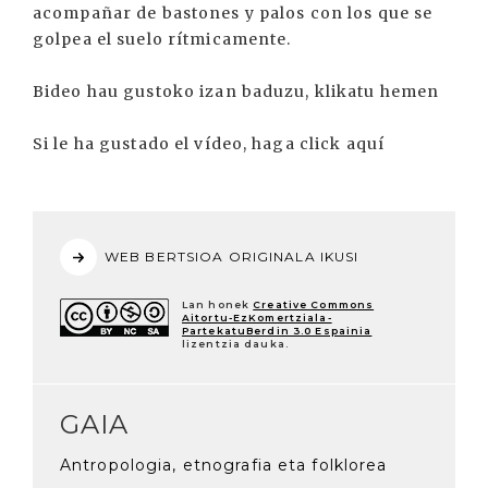
acompañar de bastones y palos con los que se
golpea el suelo rítmicamente.
Bideo hau gustoko izan baduzu, klikatu hemen
Si le ha gustado el vídeo, haga click aquí
WEB BERTSIOA ORIGINALA IKUSI
Lan honek
Creative Commons
Aitortu-EzKomertziala-
PartekatuBerdin 3.0 Espainia
lizentzia dauka.
GAIA
Antropologia, etnografia eta folklorea