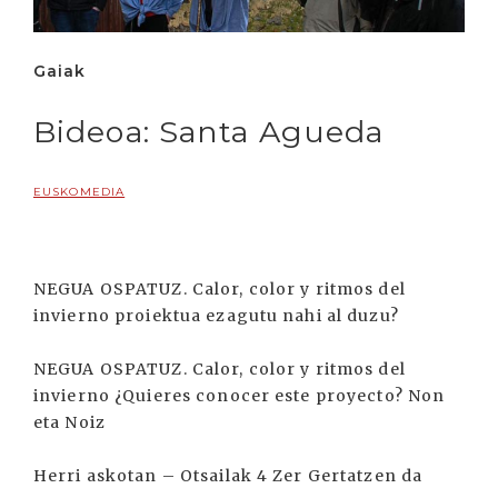
Gaiak
Bideoa: Santa Agueda
EUSKOMEDIA
NEGUA OSPATUZ. Calor, color y ritmos del
invierno proiektua ezagutu nahi al duzu?
NEGUA OSPATUZ. Calor, color y ritmos del
invierno ¿Quieres conocer este proyecto? Non
eta Noiz
Herri askotan – Otsailak 4 Zer Gertatzen da