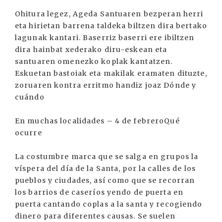
Ohitura legez, Ageda Santuaren bezperan herri
eta hirietan barrena taldeka biltzen dira bertako
lagunak kantari. Baserriz baserri ere ibiltzen
dira hainbat xederako diru-eskean eta
santuaren omenezko koplak kantatzen.
Eskuetan bastoiak eta makilak eramaten dituzte,
zoruaren kontra erritmo handiz joaz Dónde y
cuándo
En muchas localidades – 4 de febreroQué
ocurre
La costumbre marca que se salga en grupos la
víspera del día de la Santa, por la calles de los
pueblos y ciudades, así como que se recorran
los barrios de caseríos yendo de puerta en
puerta cantando coplas a la santa y recogiendo
dinero para diferentes causas. Se suelen