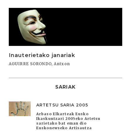
Irakurri
Inauterietako janariak
AGUIRRE SORONDO, Antxon
SARIAK
ARTETSU SARIA 2005
Arbaso Elkarteak Eusko
Ikaskuntzari 2005eko Artetsu
sarietako bat eman dio
Euskonewseko Artisautza