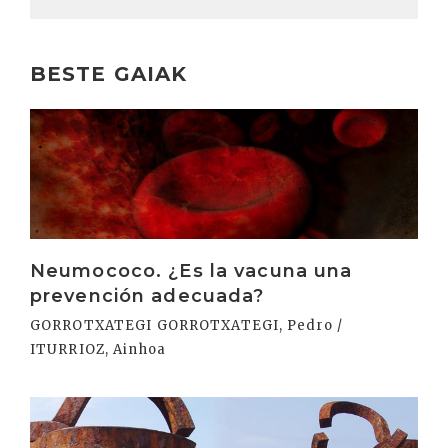
BESTE GAIAK
Irakurri
Neumococo. ¿Es la vacuna una
prevención adecuada?
GORROTXATEGI GORROTXATEGI, Pedro /
ITURRIOZ, Ainhoa
Irakurri