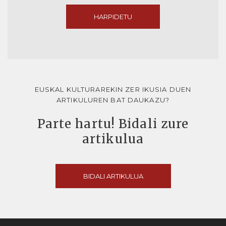
HARPIDETU
EUSKAL KULTURAREKIN ZER IKUSIA DUEN
ARTIKULUREN BAT DAUKAZU?
Parte hartu! Bidali zure
artikulua
BIDALI ARTIKULUA