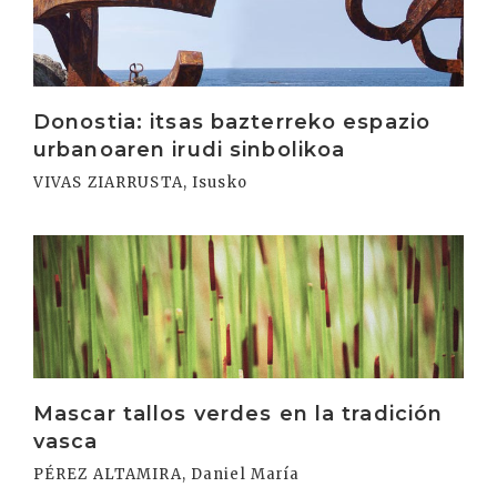
Donostia: itsas bazterreko espazio
urbanoaren irudi sinbolikoa
VIVAS ZIARRUSTA, Isusko
Irakurri
Mascar tallos verdes en la tradición
vasca
PÉREZ ALTAMIRA, Daniel María