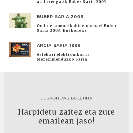
atalarengatik Buber Saria 2003
BUBER SARIA 2003
On line komunikabide onenari Buber
Saria 2003. Euskonews
ARGIA SARIA 1999
Astekari elektronikoari
Merezimenduzko Saria
EUSKONEWS BULETINA
Harpidetu zaitez eta zure
emailean jaso!