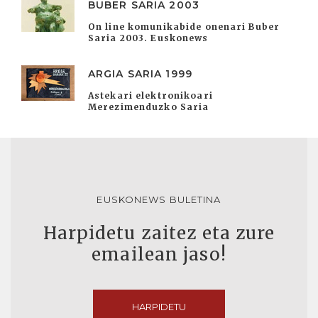
BUBER SARIA 2003
On line komunikabide onenari Buber
Saria 2003. Euskonews
ARGIA SARIA 1999
Astekari elektronikoari
Merezimenduzko Saria
EUSKONEWS BULETINA
Harpidetu zaitez eta zure
emailean jaso!
HARPIDETU