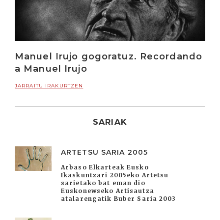
Manuel Irujo gogoratuz. Recordando
a Manuel Irujo
JARRAITU IRAKURTZEN
SARIAK
ARTETSU SARIA 2005
Arbaso Elkarteak Eusko
Ikaskuntzari 2005eko Artetsu
sarietako bat eman dio
Euskonewseko Artisautza
atalarengatik Buber Saria 2003