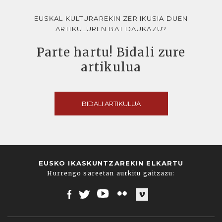
EUSKAL KULTURAREKIN ZER IKUSIA DUEN
ARTIKULUREN BAT DAUKAZU?
Parte hartu! Bidali zure
artikulua
BIDALI ARTIKULUA
EUSKO IKASKUNTZAREKIN ELKARTU
Hurrengo sareetan aurkitu gaitzazu:
Facebook
Twitter
Youtube
Flickr
Vimeo