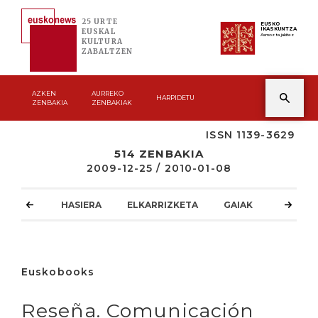
25 URTE
EUSKO
IKASKUNTZA
EUSKAL
Asmoz ta jakitez
KULTURA
ZABALTZEN
AZKEN
AURREKO
HARPIDETU
ZENBAKIA
ZENBAKIAK
ISSN 1139-3629
514 ZENBAKIA
2009-12-25 / 2010-01-08
HASIERA
ELKARRIZKETA
GAIAK
ATZOKO
Euskobooks
Reseña. Comunicación