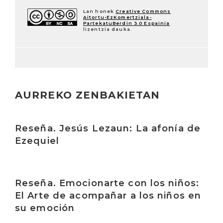
Lan honek
Creative Commons
Aitortu-EzKomertziala-
PartekatuBerdin 3.0 Espainia
lizentzia dauka.
AURREKO ZENBAKIETAN
Irakurri
Reseña. Jesús Lezaun: La afonía de
Ezequiel
Irakurri
Reseña. Emocionarte con los niños:
El Arte de acompañar a los niños en
su emoción