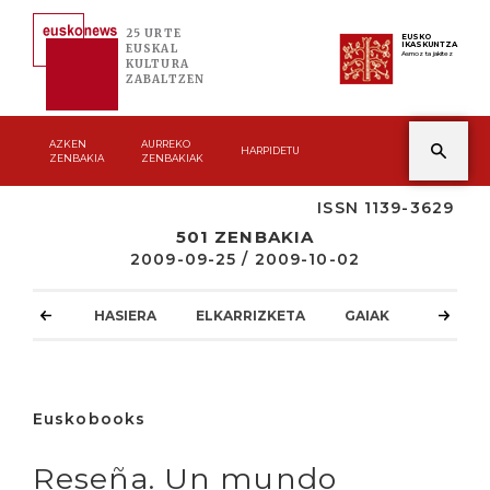
25 URTE
EUSKO
IKASKUNTZA
EUSKAL
Asmoz ta jakitez
KULTURA
ZABALTZEN
AZKEN
AURREKO
HARPIDETU
ZENBAKIA
ZENBAKIAK
ISSN 1139-3629
501 ZENBAKIA
2009-09-25 / 2009-10-02
HASIERA
ELKARRIZKETA
GAIAK
ATZOKO
Euskobooks
Reseña. Un mundo