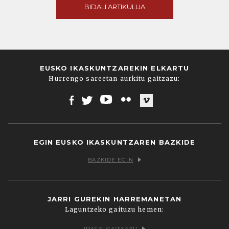
BIDALI ARTIKULUA
EUSKO IKASKUNTZAREKIN ELKARTU
Hurrengo sareetan aurkitu gaitzazu:
Facebook
Twitter
Youtube
Flickr
Vimeo
EGIN EUSKO IKASKUNTZAREN BAZKIDE
BAZKIDE EGIN
JARRI GUREKIN HARREMANETAN
Laguntzeko gaituzu hemen:
IDATZI GAITZAZU