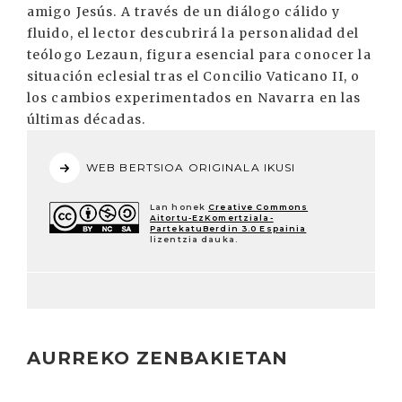
amigo Jesús. A través de un diálogo cálido y
fluido, el lector descubrirá la personalidad del
teólogo Lezaun, figura esencial para conocer la
situación eclesial tras el Concilio Vaticano II, o
los cambios experimentados en Navarra en las
últimas décadas.
WEB BERTSIOA ORIGINALA IKUSI
Lan honek
Creative Commons
Aitortu-EzKomertziala-
PartekatuBerdin 3.0 Espainia
lizentzia dauka.
AURREKO ZENBAKIETAN
Irakurri