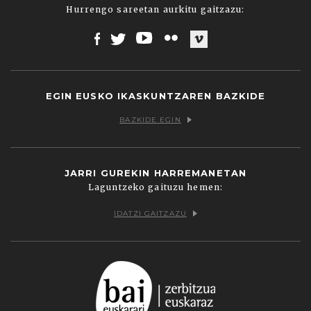
Hurrengo sareetan aurkitu gaitzazu:
Facebook
Twitter
Youtube
Flickr
Vimeo
EGIN EUSKO IKASKUNTZAREN BAZKIDE
BAZKIDE EGIN
JARRI GUREKIN HARREMANETAN
Laguntzeko gaituzu hemen:
IDATZI GAITZAZU