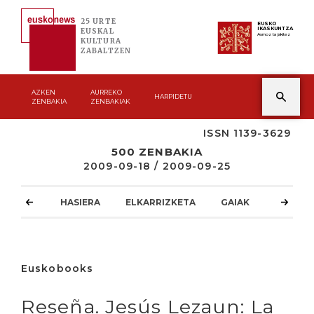
25 URTE
EUSKO
IKASKUNTZA
EUSKAL
Asmoz ta jakitez
KULTURA
ZABALTZEN
AZKEN
AURREKO
HARPIDETU
ZENBAKIA
ZENBAKIAK
ISSN 1139-3629
500 ZENBAKIA
2009-09-18 / 2009-09-25
HASIERA
ELKARRIZKETA
GAIAK
ATZOKO
Euskobooks
Reseña. Jesús Lezaun: La