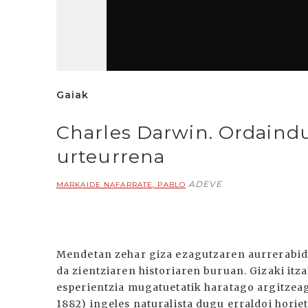
Gaiak
Charles Darwin. Ordaindu
urteurrena
ADEVE
MARKAIDE NAFARRATE, PABLO
Mendetan zehar giza ezagutzaren aurrerabidea
da zientziaren historiaren buruan. Gizaki itz
esperientzia mugatuetatik haratago argitzeag
1882) ingeles naturalista dugu erraldoi horie