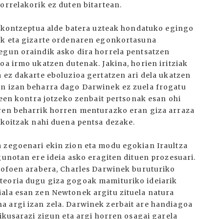
orrelakorik ez duten bitartean.
en kontzeptua alde batera uzteak hondatuko egingo
lak eta gizarte ordenaren egonkortasuna
egun oraindik asko dira horrela pentsatzen
oa irmo ukatzen dutenak. Jakina, horien iritziak
 ez dakarte eboluzioa gertatzen ari dela ukatzen
an izan beharra dago Darwinek ez zuela frogatu
steen kontra jotzeko zenbait pertsonak esan ohi
aren beharrik horren menturazko eran giza arraza
akoitzak nahi duena pentsa dezake.
a zegoenari ekin zion eta modu egokian Iraultza
gunotan ere ideia asko eragiten dituen prozesuari.
osofoen arabera, Charles Darwinek buruturiko
teoria dugu giza gogoak mamituriko ideiarik
ala esan zen Newtonek argitu zituela natura
a argi izan zela. Darwinek zerbait are handiagoa
 ikusarazi zigun eta argi horren osagai garela