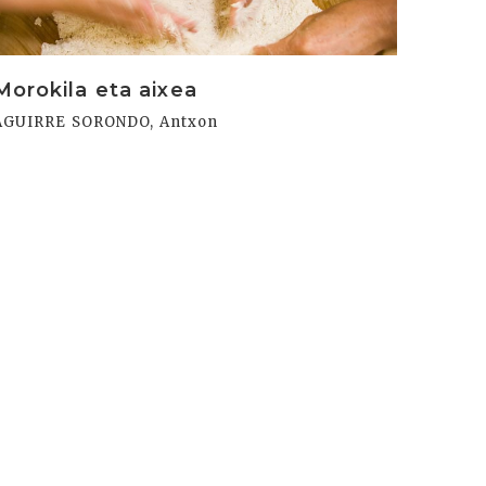
Morokila eta aixea
AGUIRRE SORONDO, Antxon