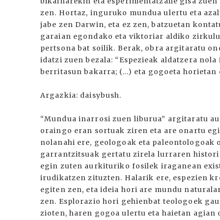
bikainarekin eta esperimentatzaile gisa zue
zen. Hortaz, inguruko mundua ulertu eta aza
jabe zen Darwin, eta ez zen, batzuetan konta
garaian egondako eta viktoriar aldiko zirkulu 
pertsona bat soilik. Berak, obra argitaratu o
idatzi zuen bezala: “Espezieak aldatzera nola 
berritasun bakarra; (...) eta gogoeta horietan
Argazkia: daisybush.
“Mundua inarrosi zuen liburua” argitaratu aur
oraingo eran sortuak ziren eta are onartu egi
nolanahi ere, geologoak eta paleontologoak o
garrantzitsuak gertatu zirela lurraren histor
egin zuten aurkituriko fosilek iraganean exist
irudikatzen zituzten. Halarik ere, espezien 
egiten zen, eta ideia hori are mundu naturalar
zen. Esplorazio hori gehienbat teologoek gau
zioten, haren gogoa ulertu eta haietan agian