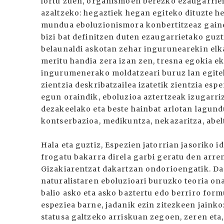
lortu zuen, organismoen berezko ezaugarriei 
azaltzeko: hegaztiek hegan egiteko dituzte he
mundua eboluzionismora konbertitzeaz gainer
bizi bat definitzen duten ezaugarrietako guz
belaunaldi askotan zehar ingurunearekin elka
meritu handia zera izan zen, tresna egokia e
ingurumenerako moldatzeari buruz lan egiteko
zientzia deskribatzailea izatetik zientzia esp
egun oraindik, eboluzioa aztertzeak izugarri
dezakeelako eta beste hainbat arlotan lagund
kontserbazioa, medikuntza, nekazaritza, abelt
Hala eta guztiz, Espezien jatorrian jasoriko i
frogatu bakarra direla garbi geratu den arren
Gizakiarentzat dakartzan ondorioengatik. Da
naturalistaren eboluzioari buruzko teoria ona
balio asko eta asko baztertu edo berriro form
espeziea barne, jadanik ezin zitezkeen jainko
statusa galtzeko arriskuan zegoen, zeren eta,