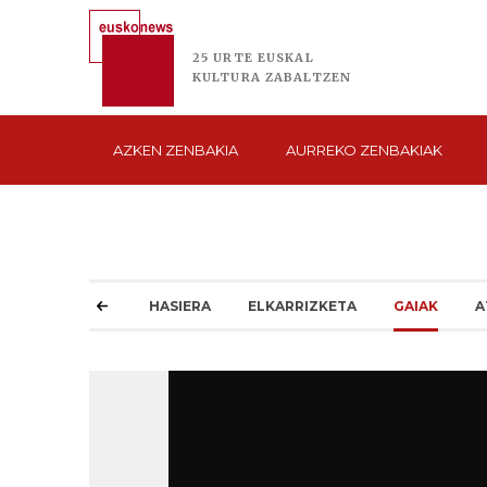
25 URTE
EUSKAL
KULTURA
ZABALTZEN
AZKEN
ZENBAKIA
AURREKO
ZENBAKIAK
HASIERA
ELKARRIZKETA
GAIAK
A