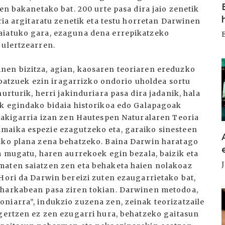
en bakanetako bat. 200 urte pasa dira jaio zenetik
rria argitaratu zenetik eta testu horretan Darwinen
aiatuko gara, ezaguna dena errepikatzeko
 ulertzearren.
I
nen bizitza, agian, kaosaren teoriaren ereduzko
i batzuek ezin iragarrizko ondorio uholdea sortu
urturik, herri jakinduriara pasa dira jadanik, hala
ak egindako bidaia historikoa edo Galapagoak
abakigarria izan zen Hautespen Naturalaren Teoria
maika espezie ezagutzeko eta, garaiko sinesteen
ozko plana zena behatzeko. Baina Darwin haratago
a mugatu, haren aurrekoek egin bezala, baizik eta
maten saiatzen zen eta behaketa haien nolakoaz
Hori da Darwin bereizi zuten ezaugarrietako bat,
oharkabean pasa ziren tokian. Darwinen metodoa,
I
niarra”, indukzio zuzena zen, zeinak teorizatzaile
agertzen ez zen ezugarri hura, behatzeko gaitasun