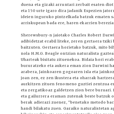
duena eta gizaki arruntari zerbait esaten diot
eta 150 urte igaro dira jadanik Espezien jato
ideien inguruko pintzelkada batzuk ematen s
arriskupean bada ere, haren ekarrien berezia
Sherewsbury-n jaiotako Charles Robert Darwi
adibidetzat erabil liteke, zeren gertaera txik
baitzuten. Gertaera horietako batzuk, mito bih
nola H.M.G. Beagle ontzian naturalista gazte
Uharteak bisitatu zituenekoa. Bidaia hori er
bururatzeko eta aukera eman zion Darwini ha
arabera, Jainkoaren gogoaren isla eta jaink
joan zen, ez zen ikustera eta oharrak hartzer
aurkitzen zituen fenomeno guztiei zentzua e
eta zergatikoaz galdetzen zion bere buruari. 
eta gailurrera eraman zutenak beste batzuk 
berak adierazi zuenez, “benetako metodo baco
handi bilakatu zuen. Garaiko naturalistetan 