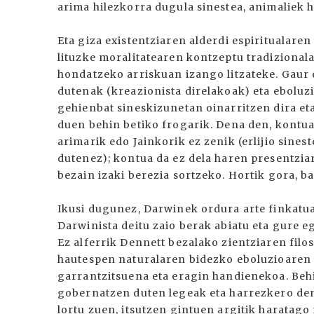
arima hilezkorra dugula sinestea, animaliek h
Eta giza existentziaren alderdi espiritualar
lituzke moralitatearen kontzeptu tradiziona
hondatzeko arriskuan izango litzateke. Gaur 
dutenak (kreazionista direlakoak) eta eboluzi
gehienbat sineskizunetan oinarritzen dira eta
duen behin betiko frogarik. Dena den, kontu
arimarik edo Jainkorik ez zenik (erlijio sine
dutenez); kontua da ez dela haren presentzi
bezain izaki berezia sortzeko. Hortik gora, b
Ikusi dugunez, Darwinek ordura arte finkatu
Darwinista deitu zaio berak abiatu eta gure e
Ez alferrik Dennett bezalako zientziaren fil
hautespen naturalaren bidezko eboluzioaren 
garrantzitsuena eta eragin handienekoa. Behi
gobernatzen duten legeak eta harrezkero den
lortu zuen, itsutzen gintuen argitik haratago