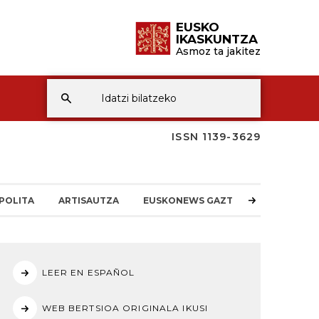
EUSKO
IKASKUNTZA
Asmoz ta jakitez
ISSN 1139-3629
POLITA
ARTISAUTZA
EUSKONEWS GAZTEA
LEER EN ESPAÑOL
WEB BERTSIOA ORIGINALA IKUSI