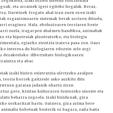
zegokiena, izaki bizien diseinu funtzionala
goak, eta arrainek igeri egiteko hegalak. Beraz,
a, Darwinek frogatu ahal izan zuen ezen izaki
tiak organismoaren sistemak berak sortzen dituela,
rri eraginez. Hala, eboluzioaren teoriaren beste
karri zuela, iragarpen ahalmen handikoa, animaliak
 eta hipotesiak planteatzeko, eta biologia
erimentala, egiazko zientzia izatera pasa zen. Gaur
zko interesa du biologiaren edozein arlo argi
u dezakeelako: dibertsitate biologikoaren
zaintza eta abar.
deiak izaki bizien existentzia ulertzeko azalpen
, teoria horrek gaitzesle asko aurkitu ditu
rwinen garaian jadanik ohartu ziren
rtuz gero, kristau kulturaren funtsezko sineste eta
ulatu beharra zegoela. Izaki bizidunak, giza
zko sorkaritzat hartu. Gainera, giza arima bere
 animalia hobetuak besterik ez bagara, zaila baita