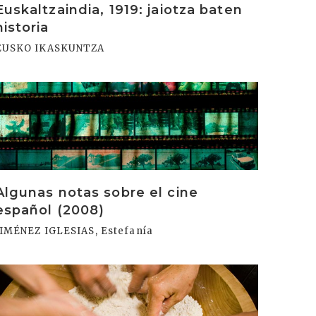
Euskaltzaindia, 1919: jaiotza baten
historia
EUSKO IKASKUNTZA
rakurri
Algunas notas sobre el cine
español (2008)
JIMÉNEZ IGLESIAS, Estefanía
rakurri