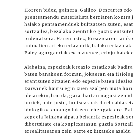
Horren bidez, gainera, Galileo, Descartes ed
prentsamendu materialista berriaren kontra j
halako pentsamenduek bultzatzen zuten, esa
sortzailea, bezalako zientifiko guztiz entzute
ordenatzera. Haren ustez, Kreazioaren jainko
animalien arteko erlaziorik, halako erlazioak
Paley agurgarriak esan zuenez, erloju batek 
Alabaina, espezieak kreazio estatikoak badir
baten banakoen forman, jokaeran eta fisiolog
erantzuten zitzaien edo espezie baten idealea
Darwinek hautsi egin zuen azalpen mota horie
ideiarekin, hau da, garai hartan nagusi zen i
horiek, hain justu, funtsezkoak direla aldaket
biologikoa emango lukeen lehengaia ere. Ez 
zegoela Jainkoa aipatu beharrik espezieak zer
dibertsitate eta konplexutasun guztia Sortzai
errealitatearen zein parte ez litzateke azaldu