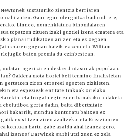
o Newtonek sustaturiko zientzia berriaren
o nahi zuten. Gaur egun ulergaitza badirudi ere,
terako, Linneo, nomenklatura binomialaren
tsua topatzen zituen izaki guztiei izena ematera eta
zko plana irudikatzen ari zen eta ez zegoen
 Jainkoaren gogoan baizik ez zeudela. William
erlojugile baten premia du ezinbestean.
a, nolatan ageri ziren desberdintasunak populazio
ian? Galdera mota horiei beti termino finalistetan
n gertatzen ziren erroreei egozten zizkieten.
kin eta espezieak entitate finkoak zirelako
deiarekin, eta frogatu egin zuen banakako aldaketa
a ebolutiboa gerta dadin, baita dibertsitate
hori bakarrik, mundua konturatu baitzen ez
gatik existitzen ziren azaltzeko, eta Kreazioaren
lea kontuan hartu gabe azaldu ahal izanez gero,
 ahal izango? Darwinek garbi utzi zuen ez zela