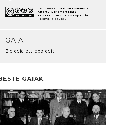
Lan honek
Creative Commons
Aitortu-EzKomertziala-
PartekatuBerdin 3.0 Espainia
lizentzia dauka.
GAIA
Biologia eta geologia
BESTE GAIAK
rakurri