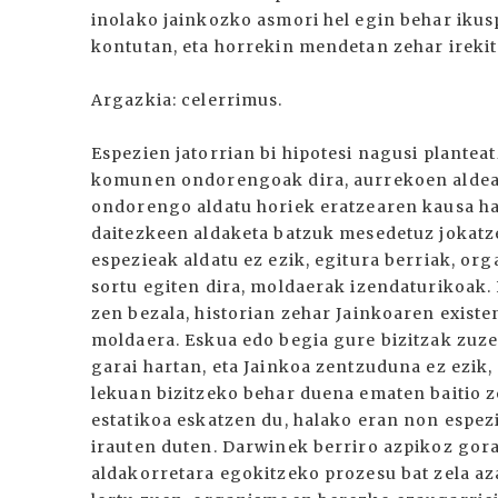
inolako jainkozko asmori hel egin behar ikus
kontutan, eta horrekin mendetan zehar irekita
Argazkia: celerrimus.
Espezien jatorrian bi hipotesi nagusi plantea
komunen ondorengoak dira, aurrekoen aldeak 
ondorengo aldatu horiek eratzearen kausa ha
daitezkeen aldaketa batzuk mesedetuz jokatz
espezieak aldatu ez ezik, egitura berriak, org
sortu egiten dira, moldaerak izendaturikoak
zen bezala, historian zehar Jainkoaren existe
moldaera. Eskua edo begia gure bizitzak zuze
garai hartan, eta Jainkoa zentzuduna ez ezik,
lekuan bizitzeko behar duena ematen baitio 
estatikoa eskatzen du, halako eran non espez
irauten duten. Darwinek berriro azpikoz gor
aldakorretara egokitzeko prozesu bat zela az