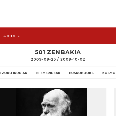
HARPIDETU
501 ZENBAKIA
2009-09-25 / 2009-10-02
TZOKO IRUDIAK
EFEMERIDEAK
EUSKOBOOKS
KOSMO