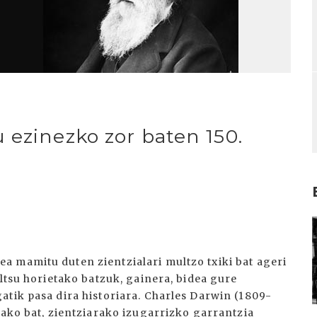
 ezinezko zor baten 150.
I
 mamitu duten zientzialari multzo txiki bat ageri
altsu horietako batzuk, gainera, bidea gure
atik pasa dira historiara. Charles Darwin (1809-
tako bat, zientziarako izugarrizko garrantzia