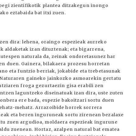
pegi zientifikotik plantea ditzakegun inongo
ko eztabaida bat itxi zuen.
tzen dira: lehena, oraingo espezieak aurreko
aldaketak izan dituztenak; eta bigarrena,
utespen naturala da, zeinak ondoretasunez har
en duen. Gainera, bilakaera prozesu horretan
ano eta funtzio berriak, jokabide eta trebetasunak
. Naturaren gaineko jainkozko asmoarekin gertatu
ntziaren froga gezurtaezin gisa erabili zen
ntzen laguntzeko diseinatuak izan dira, uste zuten
 onbera ere bada, espezie bakoitzari sortu duen
zehatz-mehatz. Arrazoibide horrek sorrera
ieak eta beren inguruneak sortu zirenean bezalaxe
atu zuen argudioa, moldaera espezieak ingurune
aldu zuenean. Hortaz, azalpen natural bat ematea