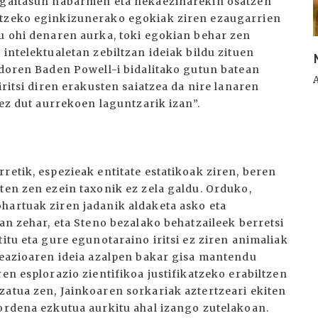
n gaitasun nabarmen eta nekaezinarekin osatzen
ltzeko eginkizunerako egokiak ziren ezaugarrien
tu ohi denaren aurka, toki egokian behar zen
intelektualetan zebiltzan ideiak bildu zituen
ndoren Baden Powell-i bidalitako gutun batean
iritsi diren erakusten saiatzea da nire lanaren
 ez dut aurrekoen laguntzarik izan”.
retik, espezieak entitate estatikoak ziren, beren
ten zen ezein taxonik ez zela galdu. Orduko,
hartuak ziren jadanik aldaketa asko eta
ian zehar, eta Steno bezalako behatzaileek berretsi
itu eta gure egunotaraino iritsi ez ziren animaliak
kreazioaren ideia azalpen bakar gisa mantendu
en esplorazio zientifikoa justifikatzeko erabiltzen
zatua zen, Jainkoaren sorkariak aztertzeari ekiten
 ordena ezkutua aurkitu ahal izango zutelakoan.