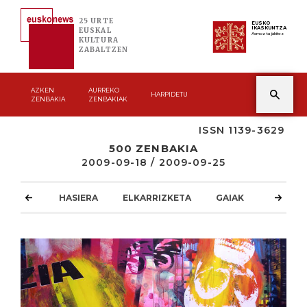
25 URTE
EUSKO
IKASKUNTZA
EUSKAL
Asmoz ta jakitez
KULTURA
ZABALTZEN
AZKEN
AURREKO
HARPIDETU
ZENBAKIA
ZENBAKIAK
ISSN 1139-3629
500 ZENBAKIA
2009-09-18 / 2009-09-25
HASIERA
ELKARRIZKETA
GAIAK
ATZOKO