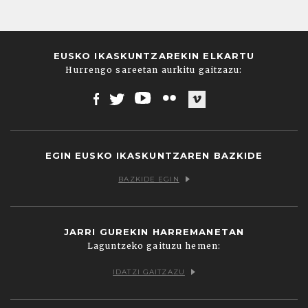
EUSKO IKASKUNTZAREKIN ELKARTU
Hurrengo sareetan aurkitu gaitzazu:
Facebook
Twitter
Youtube
Flickr
Vimeo
EGIN EUSKO IKASKUNTZAREN BAZKIDE
BAZKIDE EGIN
JARRI GUREKIN HARREMANETAN
Laguntzeko gaituzu hemen:
IDATZI GAITZAZU