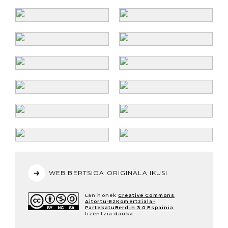
WEB BERTSIOA ORIGINALA IKUSI
Lan honek
Creative Commons
Aitortu-EzKomertziala-
PartekatuBerdin 3.0 Espainia
lizentzia dauka.