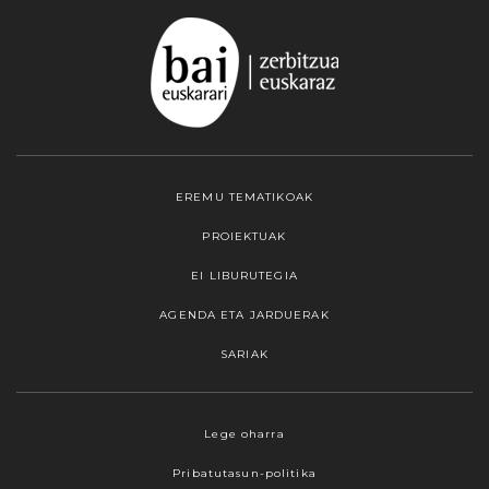
EREMU TEMATIKOAK
PROIEKTUAK
EI LIBURUTEGIA
AGENDA ETA JARDUERAK
SARIAK
Webgune honek cookieak erabiltzen ditu,
Lege oharra
propioak zein hirugarrenenak. Hautatu
Pribatutasun-politika
nabigatzeko nahiago duzun cookie aukera.