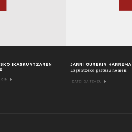
USKO IKASKUNTZAREN
JARRI GUREKIN HARREM
E
Laguntzeko gaituzu hemen:
EGIN
IDATZI GAITZAZU