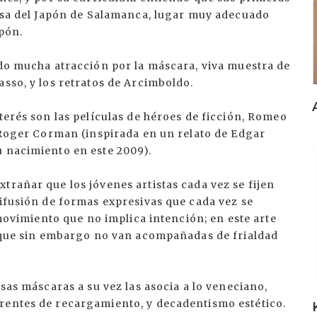
Casa del Japón de Salamanca, lugar muy adecuado
ipón.
ido mucha atracción por la máscara, viva muestra de
asso, y los retratos de Arcimboldo.
terés son las películas de héroes de ficción, Romeo
e Roger Corman (inspirada en un relato de Edgar
u nacimiento en este 2009).
I
trañar que los jóvenes artistas cada vez se fijen
difusión de formas expresivas que cada vez se
l movimiento que no implica intención; en este arte
s, que sin embargo no van acompañadas de frialdad
esas máscaras a su vez las asocia a lo veneciano,
rentes de recargamiento, y decadentismo estético.