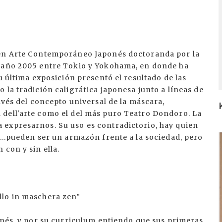
 en Arte Contemporáneo Japonés doctoranda por la
l año 2005 entre Tokio y Yokohama, en donde ha
u última exposición presentó el resultado de las
 la tradición caligráfica japonesa junto a líneas de
avés del concepto universal de la máscara,
dell'arte como el del más puro Teatro Dondoro. La
 expresarnos. Su uso es contradictorio, hay quien
se…pueden ser un armazón frente a la sociedad, pero
I
 con y sin ella.
llo in maschera zen”
onés, y por su curriculum entiendo que sus primeras