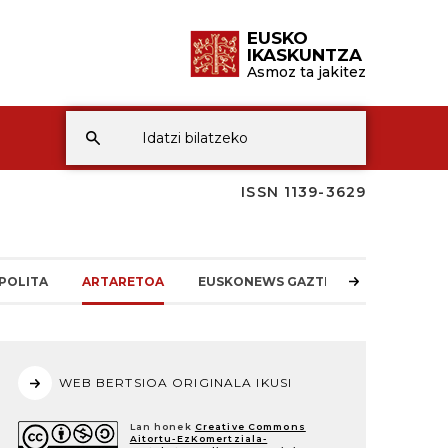
EUSKO
IKASKUNTZA
Asmoz ta jakitez
ISSN 1139-3629
POLITA
ARTARETOA
EUSKONEWS GAZTEA
WEB BERTSIOA ORIGINALA IKUSI
Lan honek
Creative Commons
Aitortu-EzKomertziala-