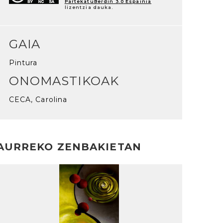
PartekatuBerdin 3.0 Espainia
lizentzia dauka.
GAIA
Pintura
ONOMASTIKOAK
CECA, Carolina
AURREKO ZENBAKIETAN
rakurri