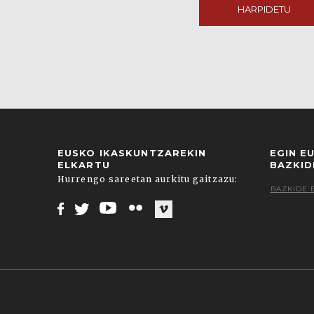
HARPIDETU
EUSKO IKASKUNTZAREKIN
EGIN E
ELKARTU
BAZKID
Hurrengo sareetan aurkitu gaitzazu:
BAZKIDE 
Facebook
Twitter
Youtube
Flickr
Vimeo