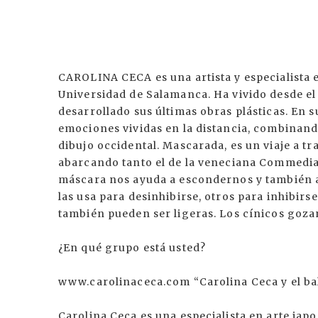
CAROLINA CECA es una artista y especialista
Universidad de Salamanca. Ha vivido desde e
desarrollado sus últimas obras plásticas. En s
emociones vividas en la distancia, combinando
dibujo occidental. Mascarada, es un viaje a tr
abarcando tanto el de la veneciana Commedia 
máscara nos ayuda a escondernos y también a
las usa para desinhibirse, otros para inhibir
también pueden ser ligeras. Los cínicos gozan
¿En qué grupo está usted?
www.carolinaceca.com “Carolina Ceca y el ba
Carolina Ceca es una especialista en arte jap