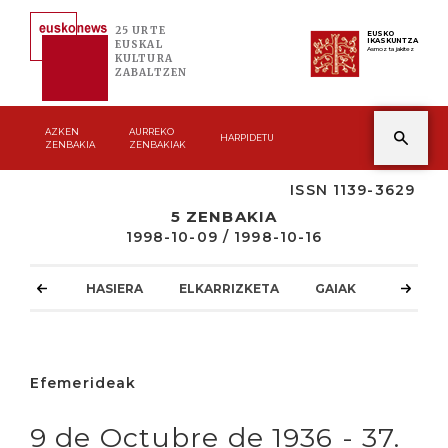
25 URTE
EUSKO
IKASKUNTZA
EUSKAL
Asmoz ta jakitez
KULTURA
ZABALTZEN
AZKEN
AURREKO
HARPIDETU
ZENBAKIA
ZENBAKIAK
ISSN 1139-3629
5 ZENBAKIA
1998-10-09 / 1998-10-16
HASIERA
ELKARRIZKETA
GAIAK
ATZOKO
Efemerideak
9 de Octubre de 1936 - 37.