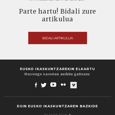
Parte hartu! Bidali zure
artikulua
BIDALI ARTIKULUA
EUSKO IKASKUNTZAREKIN ELKARTU
Hurrengo sareetan aurkitu gaitzazu:
Facebook
Twitter
Youtube
Flickr
Vimeo
EGIN EUSKO IKASKUNTZAREN BAZKIDE
BAZKIDE EGIN