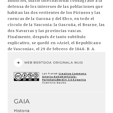
WEB BERTSIOA ORIGINALA IKUSI
Lan honek
Creative Commons
Aitortu-EzKomertziala-
PartekatuBerdin 3.0 Espainia
lizentzia dauka.
GAIA
Historia