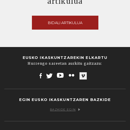
artikulua
BIDALI ARTIKULUA
EUSKO IKASKUNTZAREKIN ELKARTU
Hurrengo sareetan aurkitu gaitzazu:
Facebook
Twitter
Youtube
Flickr
Vimeo
EGIN EUSKO IKASKUNTZAREN BAZKIDE
BAZKIDE EGIN