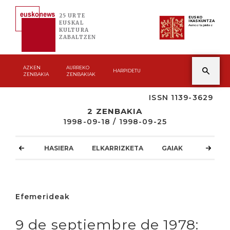
25 URTE
EUSKO
IKASKUNTZA
EUSKAL
Asmoz ta jakitez
KULTURA
ZABALTZEN
AZKEN
AURREKO
HARPIDETU
ZENBAKIA
ZENBAKIAK
ISSN 1139-3629
2 ZENBAKIA
1998-09-18 / 1998-09-25
HASIERA
ELKARRIZKETA
GAIAK
ATZOKO
Efemerideak
9 de septiembre de 1978: