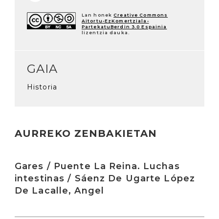
Lan honek
Creative Commons
Aitortu-EzKomertziala-
PartekatuBerdin 3.0 Espainia
lizentzia dauka.
GAIA
Historia
AURREKO ZENBAKIETAN
Irakurri
Gares / Puente La Reina. Luchas
intestinas / Sáenz De Ugarte López
De Lacalle, Angel