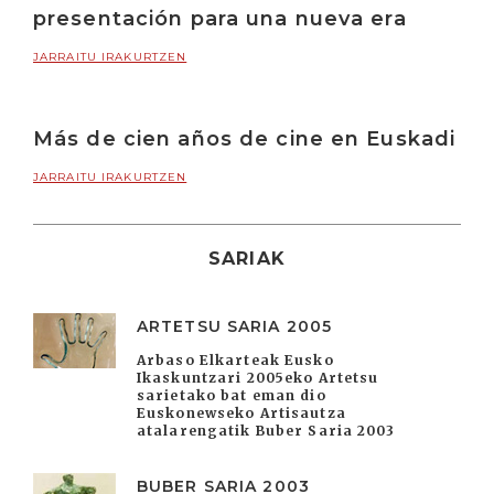
presentación para una nueva era
JARRAITU IRAKURTZEN
Más de cien años de cine en Euskadi
JARRAITU IRAKURTZEN
SARIAK
ARTETSU SARIA 2005
Arbaso Elkarteak Eusko
Ikaskuntzari 2005eko Artetsu
sarietako bat eman dio
Euskonewseko Artisautza
atalarengatik Buber Saria 2003
BUBER SARIA 2003