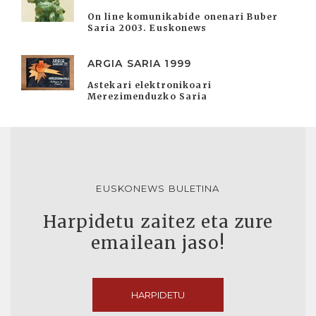
On line komunikabide onenari Buber
Saria 2003. Euskonews
ARGIA SARIA 1999
Astekari elektronikoari
Merezimenduzko Saria
EUSKONEWS BULETINA
Harpidetu zaitez eta zure
emailean jaso!
HARPIDETU