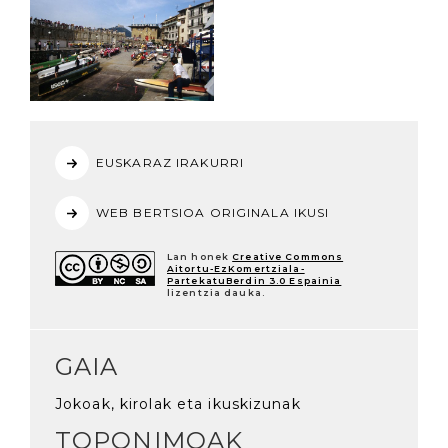
EUSKARAZ IRAKURRI
WEB BERTSIOA ORIGINALA IKUSI
Lan honek
Creative Commons
Aitortu-EzKomertziala-
PartekatuBerdin 3.0 Espainia
lizentzia dauka.
GAIA
Jokoak, kirolak eta ikuskizunak
TOPONIMOAK