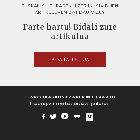
EUSKAL KULTURAREKIN ZER IKUSIA DUEN
ARTIKULUREN BAT DAUKAZU?
Parte hartu! Bidali zure
artikulua
BIDALI ARTIKULUA
EUSKO IKASKUNTZAREKIN ELKARTU
Hurrengo sareetan aurkitu gaitzazu:
Facebook
Twitter
Youtube
Flickr
Vimeo