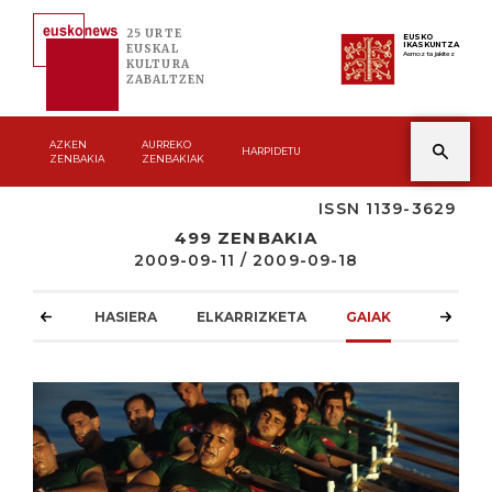
25 URTE
EUSKO
IKASKUNTZA
EUSKAL
Asmoz ta jakitez
KULTURA
ZABALTZEN
AZKEN
AURREKO
HARPIDETU
ZENBAKIA
ZENBAKIAK
ISSN 1139-3629
499 ZENBAKIA
2009-09-11 / 2009-09-18
HASIERA
ELKARRIZKETA
GAIAK
ATZOKO