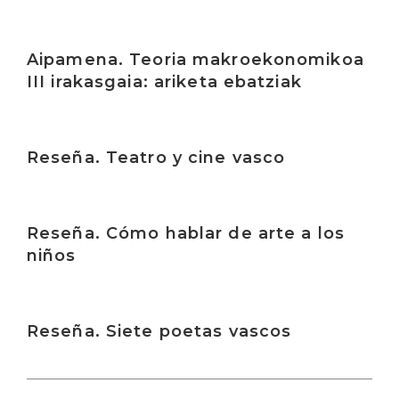
Irakurri
Aipamena. Teoria makroekonomikoa
III irakasgaia: ariketa ebatziak
Irakurri
Reseña. Teatro y cine vasco
Irakurri
Reseña. Cómo hablar de arte a los
niños
Irakurri
Reseña. Siete poetas vascos