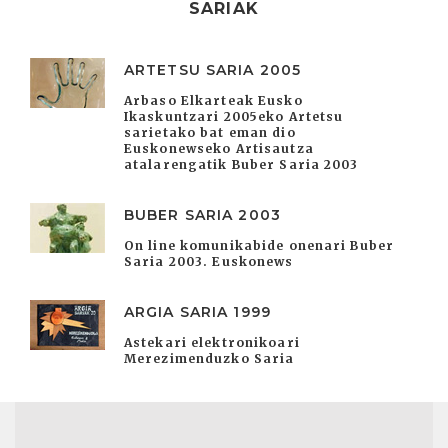
SARIAK
ARTETSU SARIA 2005
Arbaso Elkarteak Eusko
Ikaskuntzari 2005eko Artetsu
sarietako bat eman dio
Euskonewseko Artisautza
atalarengatik Buber Saria 2003
BUBER SARIA 2003
On line komunikabide onenari Buber
Saria 2003. Euskonews
ARGIA SARIA 1999
Astekari elektronikoari
Merezimenduzko Saria