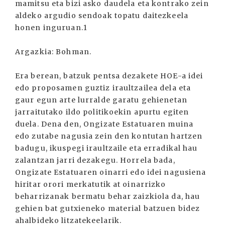
mamitsu eta bizi asko daudela eta kontrako zein
aldeko argudio sendoak topatu daitezkeela
honen inguruan.1
Argazkia: Bohman.
Era berean, batzuk pentsa dezakete HOE-a idei
edo proposamen guztiz iraultzailea dela eta
gaur egun arte lurralde garatu gehienetan
jarraitutako ildo politikoekin apurtu egiten
duela. Dena den, Ongizate Estatuaren muina
edo zutabe nagusia zein den kontutan hartzen
badugu, ikuspegi iraultzaile eta erradikal hau
zalantzan jarri dezakegu. Horrela bada,
Ongizate Estatuaren oinarri edo idei nagusiena
hiritar orori merkatutik at oinarrizko
beharrizanak bermatu behar zaizkiola da, hau
gehien bat gutxieneko material batzuen bidez
ahalbideko litzatekeelarik.