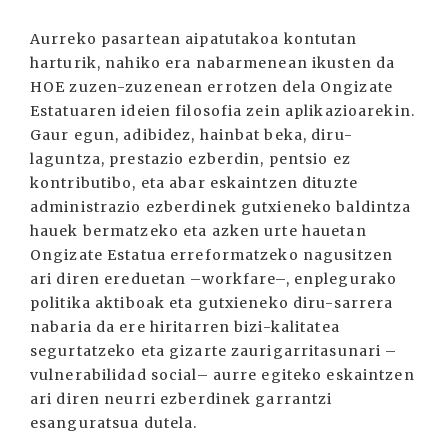
Aurreko pasartean aipatutakoa kontutan
harturik, nahiko era nabarmenean ikusten da
HOE zuzen-zuzenean errotzen dela Ongizate
Estatuaren ideien filosofia zein aplikazioarekin.
Gaur egun, adibidez, hainbat beka, diru-
laguntza, prestazio ezberdin, pentsio ez
kontributibo, eta abar eskaintzen dituzte
administrazio ezberdinek gutxieneko baldintza
hauek bermatzeko eta azken urte hauetan
Ongizate Estatua erreformatzeko nagusitzen
ari diren ereduetan –workfare–, enplegurako
politika aktiboak eta gutxieneko diru-sarrera
nabaria da ere hiritarren bizi-kalitatea
segurtatzeko eta gizarte zaurigarritasunari –
vulnerabilidad social– aurre egiteko eskaintzen
ari diren neurri ezberdinek garrantzi
esanguratsua dutela.