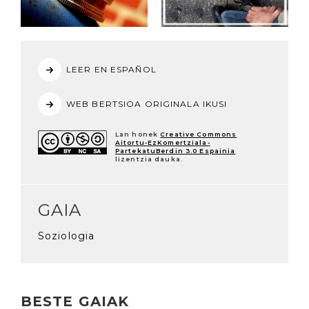
LEER EN ESPAÑOL
WEB BERTSIOA ORIGINALA IKUSI
Lan honek
Creative Commons
Aitortu-EzKomertziala-
PartekatuBerdin 3.0 Espainia
lizentzia dauka.
GAIA
Soziologia
BESTE GAIAK