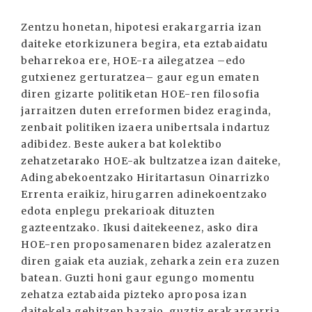
Zentzu honetan, hipotesi erakargarria izan
daiteke etorkizunera begira, eta eztabaidatu
beharrekoa ere, HOE-ra ailegatzea –edo
gutxienez gerturatzea– gaur egun ematen
diren gizarte politiketan HOE-ren filosofia
jarraitzen duten erreformen bidez eraginda,
zenbait politiken izaera unibertsala indartuz
adibidez. Beste aukera bat kolektibo
zehatzetarako HOE-ak bultzatzea izan daiteke,
Adingabekoentzako Hiritartasun Oinarrizko
Errenta eraikiz, hirugarren adinekoentzako
edota enplegu prekarioak dituzten
gazteentzako. Ikusi daitekeenez, asko dira
HOE-ren proposamenaren bidez azaleratzen
diren gaiak eta auziak, zeharka zein era zuzen
batean. Guzti honi gaur egungo momentu
zehatza eztabaida pizteko aproposa izan
daitekela gehitzen bazaio, guztiz erakargarria