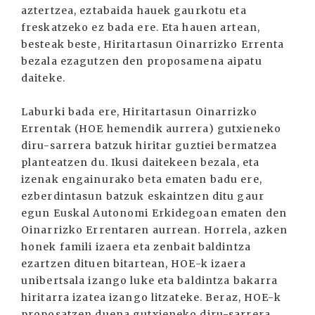
aztertzea, eztabaida hauek gaurkotu eta
freskatzeko ez bada ere. Eta hauen artean,
besteak beste, Hiritartasun Oinarrizko Errenta
bezala ezagutzen den proposamena aipatu
daiteke.
Laburki bada ere, Hiritartasun Oinarrizko
Errentak (HOE hemendik aurrera) gutxieneko
diru-sarrera batzuk hiritar guztiei bermatzea
planteatzen du. Ikusi daitekeen bezala, eta
izenak engainurako beta ematen badu ere,
ezberdintasun batzuk eskaintzen ditu gaur
egun Euskal Autonomi Erkidegoan ematen den
Oinarrizko Errentaren aurrean. Horrela, azken
honek famili izaera eta zenbait baldintza
ezartzen dituen bitartean, HOE-k izaera
unibertsala izango luke eta baldintza bakarra
hiritarra izatea izango litzateke. Beraz, HOE-k
proposatzen duena gutxieneko diru-sarrera