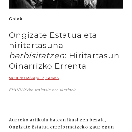
Gaiak
Ongizate Estatua eta
hiritartasuna
berbisitatzen
: Hiritartasun
Oinarrizko Errenta
MORENO MÁRQUEZ, GORKA
EHU/UPVko irakasle eta ikerlaria
Aurreko artikulu batean ikusi zen bezala,
Ongizate Estatua erreformatzeko gaur egun