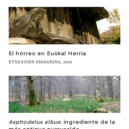
Irakurri
El hórreo en Euskal Herria
ETXEGOIEN JUANARENA, Jose
Irakurri
Asphodelus albus
: ingrediente de la