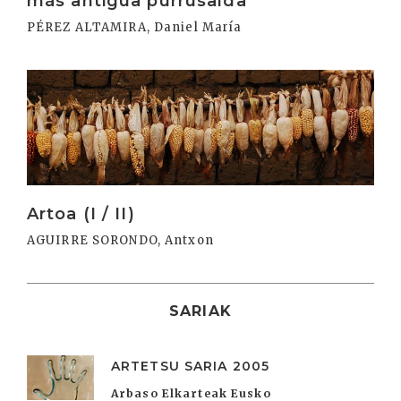
más antigua purrusalda
PÉREZ ALTAMIRA, Daniel María
Irakurri
Artoa (I / II)
AGUIRRE SORONDO, Antxon
SARIAK
ARTETSU SARIA 2005
Arbaso Elkarteak Eusko