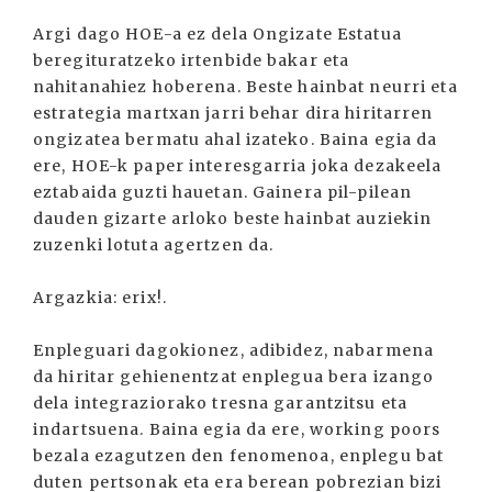
Argi dago HOE-a ez dela Ongizate Estatua
beregituratzeko irtenbide bakar eta
nahitanahiez hoberena. Beste hainbat neurri eta
estrategia martxan jarri behar dira hiritarren
ongizatea bermatu ahal izateko. Baina egia da
ere, HOE-k paper interesgarria joka dezakeela
eztabaida guzti hauetan. Gainera pil-pilean
dauden gizarte arloko beste hainbat auziekin
zuzenki lotuta agertzen da.
Argazkia: erix!.
Enpleguari dagokionez, adibidez, nabarmena
da hiritar gehienentzat enplegua bera izango
dela integraziorako tresna garantzitsu eta
indartsuena. Baina egia da ere, working poors
bezala ezagutzen den fenomenoa, enplegu bat
duten pertsonak eta era berean pobrezian bizi