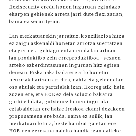
flexisecurity eredu honen inguruan egindako
ekarpen gehienek arreta jarri dute flexi zatian,
baina ez security-an.
Lan merkatuarekin jarraituz, konziliazioa hitza
ez zaigu azkenaldi honetan arrotza suertatzen
eta gero eta gehiago entzuten da lan arloan –
lan produktibo zein erreproduktiboa– sexuen
arteko ezberdintasunen inguruan hitz egiten
denean. Piskanaka bada ere arlo honetan
neurriak hartzen ari dira, nahiz eta gehienetan
oso ahulak eta partzialak izan. Horregatik, hain
zuzen ere, eta HOE ez dela soluzio bakarra
garbi edukita, gutxienez honen inguruko
eztabaidetan ere haize freskoa ekarri dezakeen
proposamena ere bada. Baina ez soilik, lan
merkatuari lotuta, beste hainbat gaietan ere
HOE-ren zeresana nahiko handia izan daiteke.