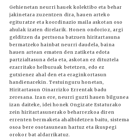
Gehienetan neurri hauek kolektibo eta behar
jakinetara zuzentzen dira, hauen arteko
egituratze eta koordinazio maila askotan oso
ahulak izaten direlarik. Honen ondorioz, argi
gelditzen da pertsona batzuen hiritartasuna
bermatzeko hainbat neurri daudela, baina
hauen artean ematen den zatiketa edota
partzialtasuna dela eta, askotan ez dituztela
ezarritako helburuak betetzen, edo ez
gutxienez ahal den eta eraginkortasun
handienarekin. Testuinguru honetan,
Hiritartasun Oinarrizko Errentak badu
zeresana. Izan ere, neurri guzti hauen bilgunea
izan daiteke, idei honek Ongizate Estaturako
zein hiritartasunerako beharrezkoa diren
errenten bermaketa ahalbidetzen baitu, sistema
osoa bere osotasunean hartuz eta ikuspegi
orokor bat aldarrikatuz.