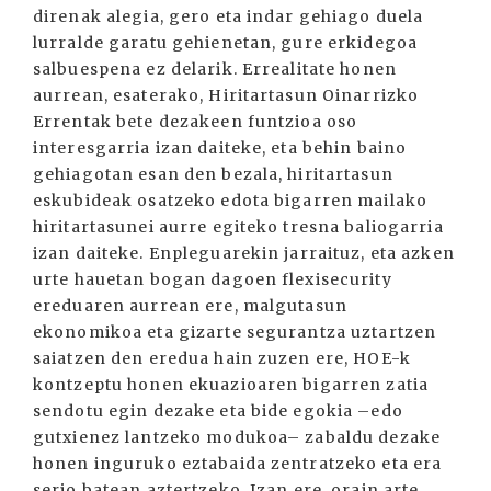
direnak alegia, gero eta indar gehiago duela
lurralde garatu gehienetan, gure erkidegoa
salbuespena ez delarik. Errealitate honen
aurrean, esaterako, Hiritartasun Oinarrizko
Errentak bete dezakeen funtzioa oso
interesgarria izan daiteke, eta behin baino
gehiagotan esan den bezala, hiritartasun
eskubideak osatzeko edota bigarren mailako
hiritartasunei aurre egiteko tresna baliogarria
izan daiteke. Enpleguarekin jarraituz, eta azken
urte hauetan bogan dagoen flexisecurity
ereduaren aurrean ere, malgutasun
ekonomikoa eta gizarte segurantza uztartzen
saiatzen den eredua hain zuzen ere, HOE-k
kontzeptu honen ekuazioaren bigarren zatia
sendotu egin dezake eta bide egokia –edo
gutxienez lantzeko modukoa– zabaldu dezake
honen inguruko eztabaida zentratzeko eta era
serio batean aztertzeko. Izan ere, orain arte