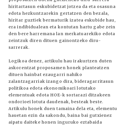
hiritartasun eskubidetzat jotzea da eta osasuna
edota hezkuntzarekin gertatzen den bezala,
hiritar guztiek bermaturik izatea eskubide hau,
era indibidualean eta kontutan hartu gabe zein
den bere harremana lan merkatuarekiko edota
zeintzuk diren dituen gainontzeko diru-
sarrerak.
Logikoa denez, artikulu hau irakurtzen duten
askorentzat proposamen honek planteatzen
dituen hainbat ezaugarri nahiko
zalantzagarriak izango dira, bideragarritasun
politikoa edota ekonomikoari lotutako
elementuak edota HOE-k sortarazi ditzakeen
ondorioei lotuta daudenak, besteak beste.
Artikulu honek duen tamaina dela eta, elementu
hauetan ezin da sakondu, baina bai gutxienez
aipatu daiteke honen inguruko eztabaida