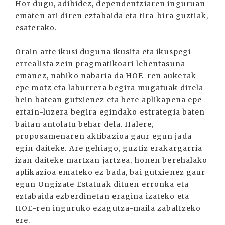
Hor dugu, adibidez, dependentziaren inguruan
ematen ari diren eztabaida eta tira-bira guztiak,
esaterako.
Orain arte ikusi duguna ikusita eta ikuspegi
errealista zein pragmatikoari lehentasuna
emanez, nahiko nabaria da HOE-ren aukerak
epe motz eta laburrera begira mugatuak direla
hein batean gutxienez eta bere aplikapena epe
ertain-luzera begira egindako estrategia baten
baitan antolatu behar dela. Halere,
proposamenaren aktibazioa gaur egun jada
egin daiteke. Are gehiago, guztiz erakargarria
izan daiteke martxan jartzea, honen berehalako
aplikazioa emateko ez bada, bai gutxienez gaur
egun Ongizate Estatuak dituen erronka eta
eztabaida ezberdinetan eragina izateko eta
HOE-ren inguruko ezagutza-maila zabaltzeko
ere.