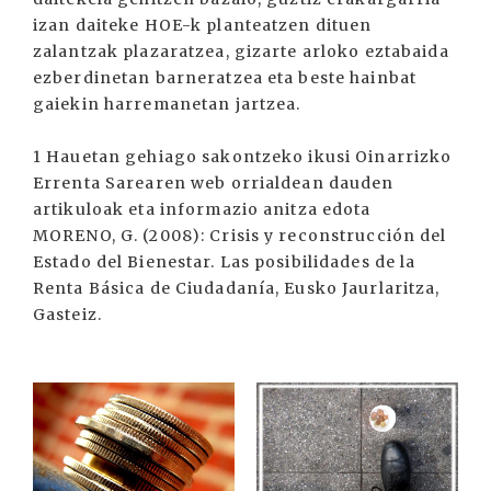
izan daiteke HOE-k planteatzen dituen
zalantzak plazaratzea, gizarte arloko eztabaida
ezberdinetan barneratzea eta beste hainbat
gaiekin harremanetan jartzea.
1 Hauetan gehiago sakontzeko ikusi Oinarrizko
Errenta Sarearen web orrialdean dauden
artikuloak eta informazio anitza edota
MORENO, G. (2008): Crisis y reconstrucción del
Estado del Bienestar. Las posibilidades de la
Renta Básica de Ciudadanía, Eusko Jaurlaritza,
Gasteiz.