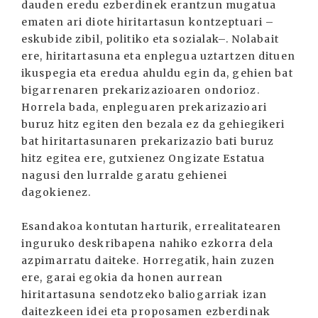
dauden eredu ezberdinek erantzun mugatua
ematen ari diote hiritartasun kontzeptuari –
eskubide zibil, politiko eta sozialak–. Nolabait
ere, hiritartasuna eta enplegua uztartzen dituen
ikuspegia eta eredua ahuldu egin da, gehien bat
bigarrenaren prekarizazioaren ondorioz.
Horrela bada, enpleguaren prekarizazioari
buruz hitz egiten den bezala ez da gehiegikeri
bat hiritartasunaren prekarizazio bati buruz
hitz egitea ere, gutxienez Ongizate Estatua
nagusi den lurralde garatu gehienei
dagokienez.
Esandakoa kontutan harturik, errealitatearen
inguruko deskribapena nahiko ezkorra dela
azpimarratu daiteke. Horregatik, hain zuzen
ere, garai egokia da honen aurrean
hiritartasuna sendotzeko baliogarriak izan
daitezkeen idei eta proposamen ezberdinak