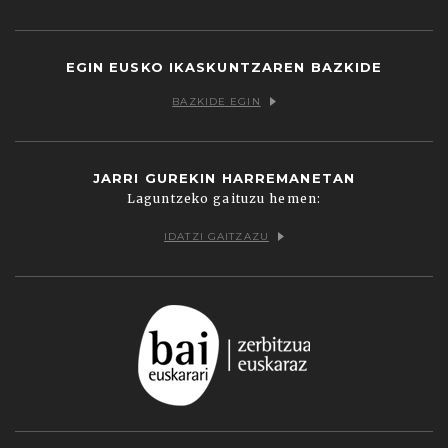
Facebook
Twitter
Youtube
Flickr
Vimeo
EGIN EUSKO IKASKUNTZAREN BAZKIDE
BAZKIDE EGIN
JARRI GUREKIN HARREMANETAN
Laguntzeko gaituzu hemen:
IDATZI GAITZAZU