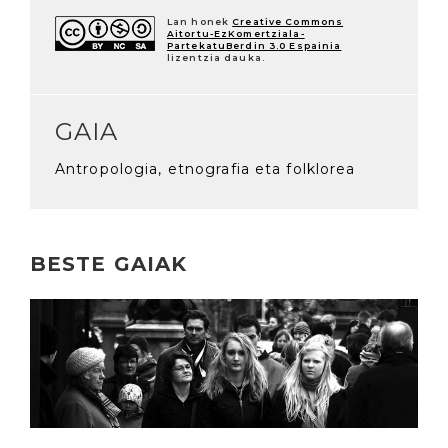
Lan honek
Creative Commons
Aitortu-EzKomertziala-
PartekatuBerdin 3.0 Espainia
lizentzia dauka.
GAIA
Antropologia, etnografia eta folklorea
BESTE GAIAK
Irakurri