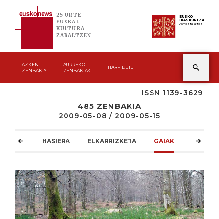
25 URTE
EUSKO
IKASKUNTZA
EUSKAL
Asmoz ta jakitez
KULTURA
ZABALTZEN
AZKEN
AURREKO
HARPIDETU
ZENBAKIA
ZENBAKIAK
ISSN 1139-3629
485 ZENBAKIA
2009-05-08 / 2009-05-15
HASIERA
ELKARRIZKETA
GAIAK
ATZOKO