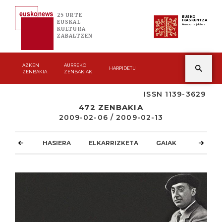
25 URTE
EUSKO
IKASKUNTZA
EUSKAL
Asmoz ta jakitez
KULTURA
ZABALTZEN
AZKEN
AURREKO
HARPIDETU
ZENBAKIA
ZENBAKIAK
ISSN 1139-3629
472 ZENBAKIA
2009-02-06 / 2009-02-13
HASIERA
ELKARRIZKETA
GAIAK
ATZOKO