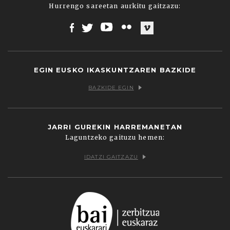
Hurrengo sareetan aurkitu gaitzazu:
Facebook
Twitter
Youtube
Flickr
Vimeo
EGIN EUSKO IKASKUNTZAREN BAZKIDE
BAZKIDE EGIN
JARRI GUREKIN HARREMANETAN
Laguntzeko gaituzu hemen:
IDATZI GAITZAZU