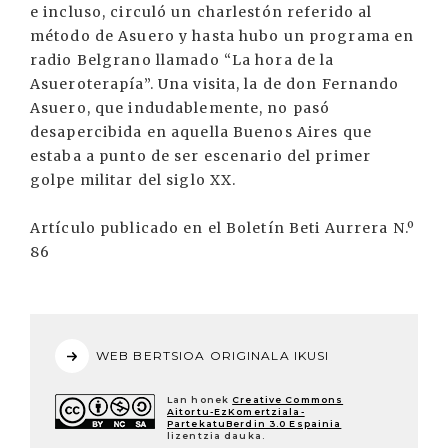
e incluso, circuló un charlestón referido al
método de Asuero y hasta hubo un programa en
radio Belgrano llamado “La hora de la
Asueroterapía”. Una visita, la de don Fernando
Asuero, que indudablemente, no pasó
desapercibida en aquella Buenos Aires que
estaba a punto de ser escenario del primer
golpe militar del siglo XX.
Artículo publicado en el Boletín Beti Aurrera N.º
86
WEB BERTSIOA ORIGINALA IKUSI
Lan honek
Creative Commons
Aitortu-EzKomertziala-
PartekatuBerdin 3.0 Espainia
lizentzia dauka.