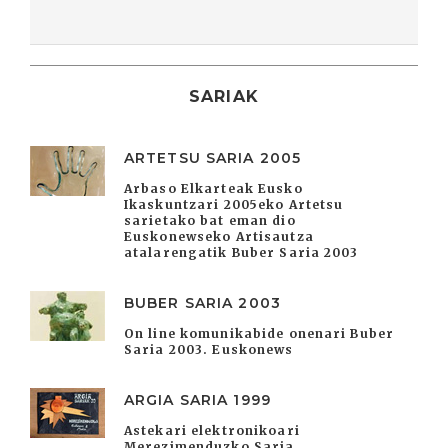
SARIAK
ARTETSU SARIA 2005
Arbaso Elkarteak Eusko
Ikaskuntzari 2005eko Artetsu
sarietako bat eman dio
Euskonewseko Artisautza
atalarengatik Buber Saria 2003
BUBER SARIA 2003
On line komunikabide onenari Buber
Saria 2003. Euskonews
ARGIA SARIA 1999
Astekari elektronikoari
Merezimenduzko Saria