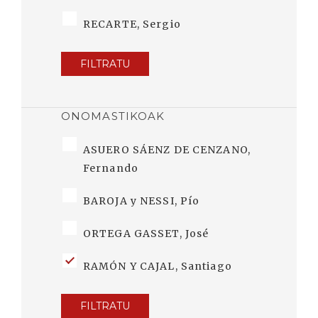
RECARTE, Sergio
FILTRATU
ONOMASTIKOAK
ASUERO SÁENZ DE CENZANO,
Fernando
BAROJA y NESSI, Pío
ORTEGA GASSET, José
RAMÓN Y CAJAL, Santiago
FILTRATU