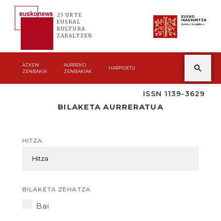
25 URTE
EUSKO
IKASKUNTZA
EUSKAL
Asmoz ta jakitez
KULTURA
ZABALTZEN
AZKEN
AURREKO
HARPIDETU
ZENBAKIA
ZENBAKIAK
ISSN 1139-3629
BILAKETA AURRERATUA
HITZA
BILAKETA ZEHATZA
Bai