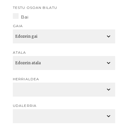
TESTU OSOAN BILATU
Bai
GAIA
ATALA
HERRIALDEA
UDALERRIA