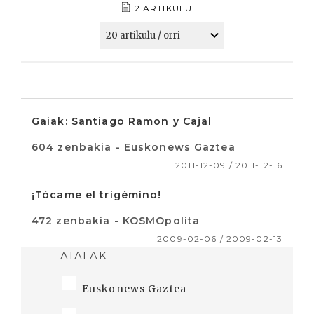
2 ARTIKULU
Gaiak: Santiago Ramon y Cajal
604 zenbakia - Euskonews Gaztea
2011-12-09 / 2011-12-16
¡Tócame el trigémino!
472 zenbakia - KOSMOpolita
2009-02-06 / 2009-02-13
ATALAK
Euskonews Gaztea