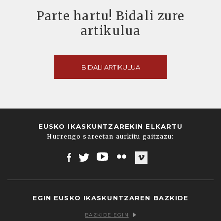
Parte hartu! Bidali zure
artikulua
BIDALI ARTIKULUA
EUSKO IKASKUNTZAREKIN ELKARTU
Hurrengo sareetan aurkitu gaitzazu:
Facebook
Twitter
Youtube
Flickr
Vimeo
EGIN EUSKO IKASKUNTZAREN BAZKIDE
BAZKIDE EGIN