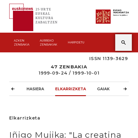
25 URTE
EUSKO
IKASKUNTZA
EUSKAL
Asmoz ta jakitez
KULTURA
ZABALTZEN
AZKEN
AURREKO
HARPIDETU
ZENBAKIA
ZENBAKIAK
ISSN 1139-3629
47 ZENBAKIA
1999-09-24 / 1999-10-01
HASIERA
ELKARRIZKETA
GAIAK
ATZOKO
Elkarrizketa
Iñigo Mujika: "La creatina