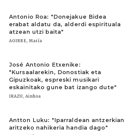
Irakurri
Antonio Roa: "Donejakue Bidea
erabat aldatu da, alderdi espirituala
atzean utzi baita"
AGIRRE, María
Irakurri
José Antonio Etxenike:
"Kursaalarekin, Donostiak eta
Gipuzkoak, espreski musikari
eskainitako gune bat izango dute"
IRAZU, Ainhoa
Irakurri
Antton Luku: "Iparraldean antzerkian
aritzeko nahikeria handia dago"