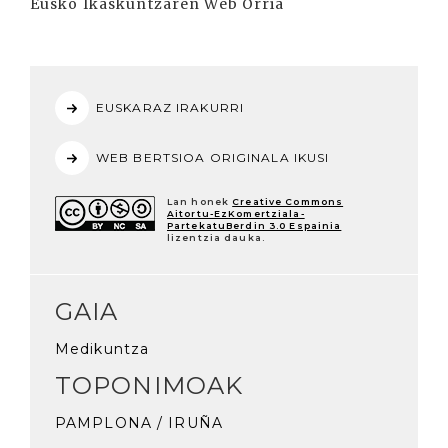
EUSKARAZ IRAKURRI
WEB BERTSIOA ORIGINALA IKUSI
Lan honek
Creative Commons
Aitortu-EzKomertziala-
PartekatuBerdin 3.0 Espainia
lizentzia dauka.
GAIA
Medikuntza
TOPONIMOAK
PAMPLONA / IRUÑA