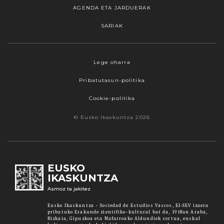
AGENDA ETA JARDUERAK
SARIAK
Webgune honek cookieak erabiltzen ditu,
Lege oharra
propioak zein hirugarrenenak. Hautatu
Pribatutasun-politika
nabigatzeko nahiago duzun cookie aukera.
Guztiz desaktibatzea ere hauta dezakezu.
Cookie-politika
Cookie batzuk blokeatu nahi badituzu, egin klik
© Eusko Ikaskuntza 2026
"konfigurazioa" aukeran. "Onartzen dut" botoia
sakatuz gero, aipatutako cookieak eta gure
cookie politika onartzen duzula adierazten ari
zara. Sakatu
Irakurri gehiago
lotura informazio
EUSKO
gehiago lortzeko.
IKASKUNTZA
Asmoz ta jakitez
Onartu
Eusko Ikaskuntza - Sociedad de Estudios Vascos, EI-SEV izaera
pribatuko Erakunde zientifiko-kultural bat da, 1918an Araba,
Bizkaia, Gipuzkoa eta Nafarroako Aldundiek sortua, euskal