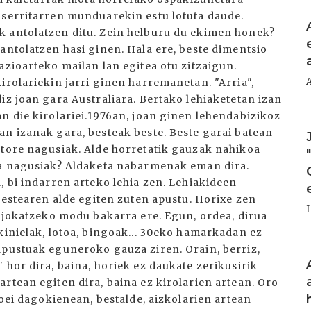
I
I
I