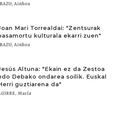
IRAZU, Ainhoa
rakurri
Joan Mari Torrealdai: "Zentsurak
basamortu kulturala ekarri zuen"
IRAZU, Ainhoa
rakurri
Jesús Altuna: "Ekain ez da Zestoa
edo Debako ondarea soilik. Euskal
Herri guztiarena da"
AGIRRE, María