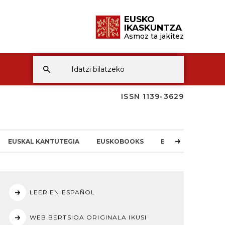
EUSKO
IKASKUNTZA
Asmoz ta jakitez
ISSN 1139-3629
EUSKAL KANTUTEGIA
EUSKOBOOKS
EI-REN BERRIAK
LEER EN ESPAÑOL
WEB BERTSIOA ORIGINALA IKUSI