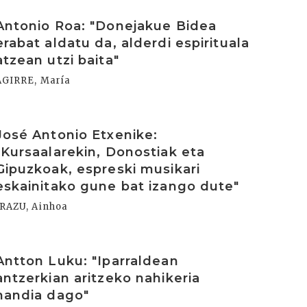
rakurri
Antonio Roa: "Donejakue Bidea
erabat aldatu da, alderdi espirituala
atzean utzi baita"
AGIRRE, María
rakurri
José Antonio Etxenike:
"Kursaalarekin, Donostiak eta
Gipuzkoak, espreski musikari
eskainitako gune bat izango dute"
IRAZU, Ainhoa
rakurri
Antton Luku: "Iparraldean
antzerkian aritzeko nahikeria
handia dago"