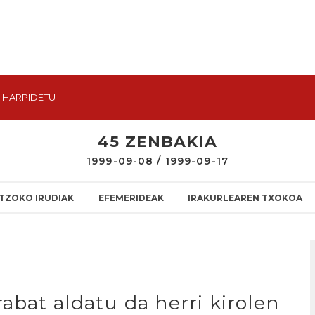
HARPIDETU
45 ZENBAKIA
1999-09-08 / 1999-09-17
TZOKO IRUDIAK
EFEMERIDEAK
IRAKURLEAREN TXOKOA
rabat aldatu da herri kirolen