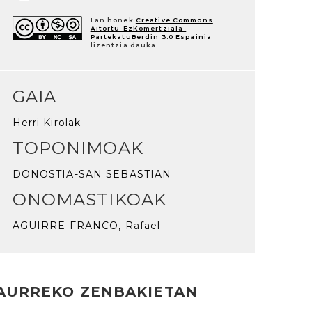
Lan honek
Creative Commons
Aitortu-EzKomertziala-
PartekatuBerdin 3.0 Espainia
lizentzia dauka.
GAIA
Herri Kirolak
TOPONIMOAK
DONOSTIA-SAN SEBASTIAN
ONOMASTIKOAK
AGUIRRE FRANCO, Rafael
AURREKO ZENBAKIETAN