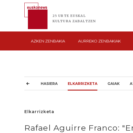
25 URTE
EUSKAL
KULTURA
ZABALTZEN
AZKEN
ZENBAKIA
AURREKO
ZENBAKIAK
HASIERA
ELKARRIZKETA
GAIAK
A
Elkarrizketa
Rafael Aguirre Franco: "E