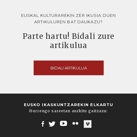
EUSKAL KULTURAREKIN ZER IKUSIA DUEN
ARTIKULUREN BAT DAUKAZU?
Parte hartu! Bidali zure
artikulua
BIDALI ARTIKULUA
EUSKO IKASKUNTZAREKIN ELKARTU
Hurrengo sareetan aurkitu gaitzazu:
Facebook
Twitter
Youtube
Flickr
Vimeo