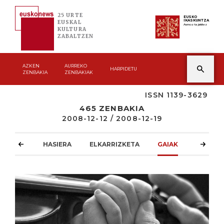
25 URTE
EUSKO
IKASKUNTZA
EUSKAL
Asmoz ta jakitez
KULTURA
ZABALTZEN
AZKEN
AURREKO
HARPIDETU
ZENBAKIA
ZENBAKIAK
ISSN 1139-3629
465 ZENBAKIA
2008-12-12 / 2008-12-19
HASIERA
ELKARRIZKETA
GAIAK
ATZOKO