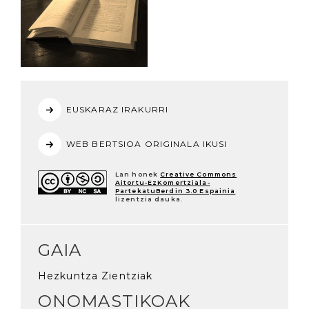
EUSKARAZ IRAKURRI
WEB BERTSIOA ORIGINALA IKUSI
Lan honek
Creative Commons
Aitortu-EzKomertziala-
PartekatuBerdin 3.0 Espainia
lizentzia dauka.
GAIA
Hezkuntza Zientziak
ONOMASTIKOAK