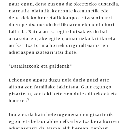
gaur egun, dena zuzena da; okertzeko ausardia,
mareatik, olatutik, korronte komunetik edo
dena delako horretatik kanpo aritzea oinarri
duen pentsamendu kritikoaren elementu hori
falta da. Baina aurka egite hutsak ez du bat
arrazoiaren jabe egiten; oinarrizko kritika eta
aurkaritza forma horiek originaltasunaren
adierazpen izateari utzi diote.
“Batailatxoak eta galderak”
Lehenago aipatu dugu nola duela gutxi arte
aitona zen familiako jakintsua. Gaur egungo
gizartean, zer toki betetzen dute adinekoek eta
haurrek?
Inoiz ez da hain heterogeneoa den gizarterik
egon, eta belaunaldien elkarbizitza bera horren
adierazgarri da. Baina, aldi berean, zenbait