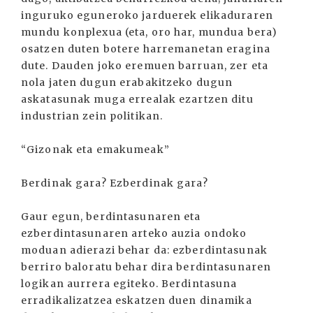
inguruko eguneroko jarduerek elikaduraren
mundu konplexua (eta, oro har, mundua bera)
osatzen duten botere harremanetan eragina
dute. Dauden joko eremuen barruan, zer eta
nola jaten dugun erabakitzeko dugun
askatasunak muga errealak ezartzen ditu
industrian zein politikan.
“Gizonak eta emakumeak”
Berdinak gara? Ezberdinak gara?
Gaur egun, berdintasunaren eta
ezberdintasunaren arteko auzia ondoko
moduan adierazi behar da: ezberdintasunak
berriro baloratu behar dira berdintasunaren
logikan aurrera egiteko. Berdintasuna
erradikalizatzea eskatzen duen dinamika