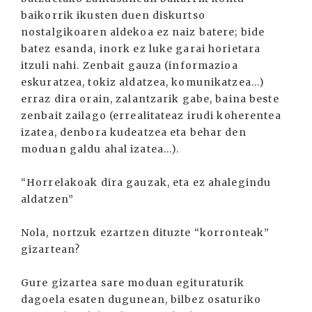
baikorrik ikusten duen diskurtso
nostalgikoaren aldekoa ez naiz batere; bide
batez esanda, inork ez luke garai horietara
itzuli nahi. Zenbait gauza (informazioa
eskuratzea, tokiz aldatzea, komunikatzea...)
erraz dira orain, zalantzarik gabe, baina beste
zenbait zailago (errealitateaz irudi koherentea
izatea, denbora kudeatzea eta behar den
moduan galdu ahal izatea...).
“Horrelakoak dira gauzak, eta ez ahalegindu
aldatzen”
Nola, nortzuk ezartzen dituzte “korronteak”
gizartean?
Gure gizartea sare moduan egituraturik
dagoela esaten dugunean, bilbez osaturiko