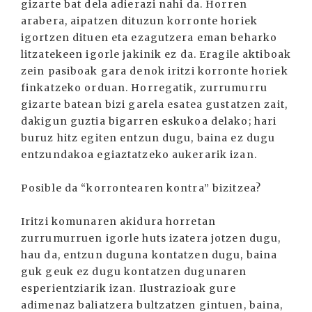
gizarte bat dela adierazi nahi da. Horren
arabera, aipatzen dituzun korronte horiek
igortzen dituen eta ezagutzera eman beharko
litzatekeen igorle jakinik ez da. Eragile aktiboak
zein pasiboak gara denok iritzi korronte horiek
finkatzeko orduan. Horregatik, zurrumurru
gizarte batean bizi garela esatea gustatzen zait,
dakigun guztia bigarren eskukoa delako; hari
buruz hitz egiten entzun dugu, baina ez dugu
entzundakoa egiaztatzeko aukerarik izan.
Posible da “korrontearen kontra” bizitzea?
Iritzi komunaren akidura horretan
zurrumurruen igorle huts izatera jotzen dugu,
hau da, entzun duguna kontatzen dugu, baina
guk geuk ez dugu kontatzen dugunaren
esperientziarik izan. Ilustrazioak gure
adimenaz baliatzera bultzatzen gintuen, baina,