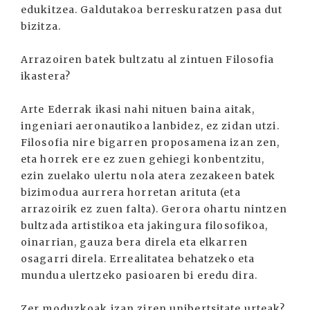
edukitzea. Galdutakoa berreskuratzen pasa dut
bizitza.
Arrazoiren batek bultzatu al zintuen Filosofia
ikastera?
Arte Ederrak ikasi nahi nituen baina aitak,
ingeniari aeronautikoa lanbidez, ez zidan utzi.
Filosofia nire bigarren proposamena izan zen,
eta horrek ere ez zuen gehiegi konbentzitu,
ezin zuelako ulertu nola atera zezakeen batek
bizimodua aurrera horretan arituta (eta
arrazoirik ez zuen falta). Gerora ohartu nintzen
bultzada artistikoa eta jakingura filosofikoa,
oinarrian, gauza bera direla eta elkarren
osagarri direla. Errealitatea behatzeko eta
mundua ulertzeko pasioaren bi eredu dira.
Zer moduzkoak izan ziren unibertsitate urteak?