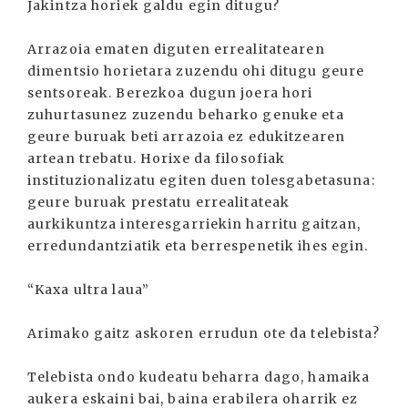
Jakintza horiek galdu egin ditugu?
Arrazoia ematen diguten errealitatearen
dimentsio horietara zuzendu ohi ditugu geure
sentsoreak. Berezkoa dugun joera hori
zuhurtasunez zuzendu beharko genuke eta
geure buruak beti arrazoia ez edukitzearen
artean trebatu. Horixe da filosofiak
instituzionalizatu egiten duen tolesgabetasuna:
geure buruak prestatu errealitateak
aurkikuntza interesgarriekin harritu gaitzan,
erredundantziatik eta berrespenetik ihes egin.
“Kaxa ultra laua”
Arimako gaitz askoren errudun ote da telebista?
Telebista ondo kudeatu beharra dago, hamaika
aukera eskaini bai, baina erabilera oharrik ez