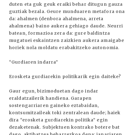
duten eta guk geuk eraiki behar ditugun gauza
guztiak bezala. Geure munduaren metafora ona
da: ahalmen (denbora ahalmena, arreta
ahalmena) baino aukera gehiago daude. Neurri
batean, formazioa zera da: gure baldintza
mugatuei eskaintzen zaizkien aukera amaigabe
horiek nola moldatu erabakitzeko autonomia.
“Gurdiaren indarra”
Erosketa gurdiarekin politikarik egin daiteke?
Gaur egun, bizimoduetan dago indar
eraldatzailerik handiena. Garapen
sostengarriaren gaineko eztabaidan,
kontsumitzaileak toki zentralean daude; haiek
dira “erosketa gurdiarekin politika” egin
dezaketenak. Subjektuen kontrako botere bat
dago, aktibatzea beharrezkoa dena; janariaren