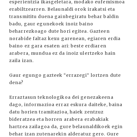
esperientzia ikasgeletara, modako eufemismoa
erabiltzearren. Belaunaldi orok irakatsi eta
transmititu duena gainbegiratu behar baldin
badu, gaur egunekoek inoiz baino
beharrezkoago dute hori egitea. Gazteen
norabide faltaz kexu garenean, egiaren erdia
baino ez gara esaten ari: beste erdiaren
arabera, mundua ez da inoiz ulertzeko hain
zaila izan.
Gaur egungo gazteek “errazegi” lortzen dute
dena?
Erraztasun teknologikoa dei genezakeena
dago, informazioa erraz eskura daiteke, baina
datu horien tramitazioa, haiek zentzuz
bideratzea eta horren arabera erabakiak
hartzea zailagoa da, gure belaunaldikoek egin
behar izan zutenarekin alderatuz gero. Gure