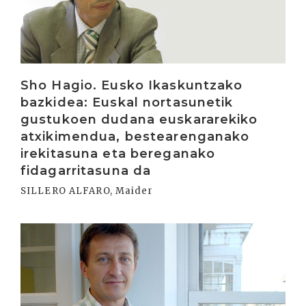
Sho Hagio. Eusko Ikaskuntzako
bazkidea: Euskal nortasunetik
gustukoen dudana euskararekiko
atxikimendua, bestearenganako
irekitasuna eta bereganako
fidagarritasuna da
SILLERO ALFARO, Maider
Irakurri