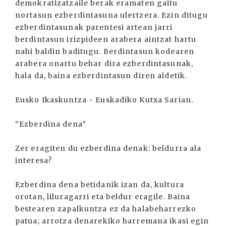
demokratizatzaile berak eramaten gaitu
nortasun ezberdintasuna ulertzera. Ezin ditugu
ezberdintasunak parentesi artean jarri
berdintasun irizpideen arabera aintzat hartu
nahi baldin baditugu. Berdintasun kodearen
arabera onartu behar dira ezberdintasunak,
hala da, baina ezberdintasun diren aldetik.
Eusko Ikaskuntza - Euskadiko Kutxa Sarian.
“Ezberdina dena”
Zer eragiten du ezberdina denak: beldurra ala
interesa?
Ezberdina dena betidanik izan da, kultura
orotan, liluragarri eta beldur eragile. Baina
bestearen zapalkuntza ez da halabeharrezko
patua; arrotza denarekiko harremana ikasi egin