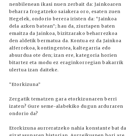
nenbilenean ikasi nuen zerbait da: Jainkoaren
beharra frogatzeko saiakera oro, esaten zuen
Hegelek, ondorio berera iristen da: “Jainkoa
dela azken batean”; hau da, ziurtapen baten
emaitza da Jainkoa, bizitzarako beharrezkoa
den aldetik bermatua da. Kontua ez da Jainkoa
alferrekoa, kontingentea, kaltegarria edo
absurdua ote den; izan ere, kategoria horien
bitartez eta modu ez eraginkorregian bakarrik
ulertua izan daiteke.
“Etorkizuna”
Zergatik tematzen gara etorkizunaren berri
izaten? Gure seme-alabekiko dugun arduraren
ondorio da?
Etorkizuna aurreratzeko nahia konstante bat da
gizatasunaren historian. Aurreikuspen hori are