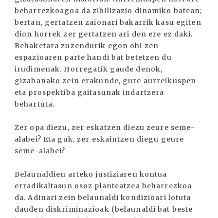
beharrezkoagoa da zibilizazio dinamiko batean;
bertan, gertatzen zaionari bakarrik kasu egiten
dion horrek zer gertatzen ari den ere ez daki.
Behaketara zuzendurik egon ohi zen
espazioaren parte handi bat betetzen du
irudimenak. Horregatik gaude denok,
gizabanako zein erakunde, gure aurreikuspen
eta prospektiba gaitasunak indartzera
behartuta.
Zer opa diezu, zer eskatzen diezu zeure seme-
alabei? Eta guk, zer eskaintzen diegu geure
seme-alabei?
Belaunaldien arteko justiziaren kontua
erradikaltasun osoz planteatzea beharrezkoa
da. Adinari zein belaunaldi kondizioari lotuta
dauden diskriminazioak (belaunaldi bat beste