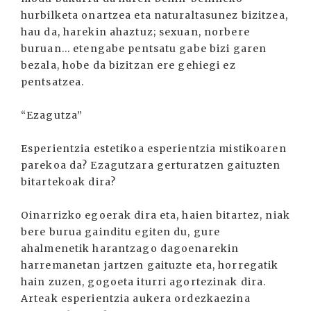
hurbilketa onartzea eta naturaltasunez bizitzea,
hau da, harekin ahaztuz; sexuan, norbere
buruan... etengabe pentsatu gabe bizi garen
bezala, hobe da bizitzan ere gehiegi ez
pentsatzea.
“Ezagutza”
Esperientzia estetikoa esperientzia mistikoaren
parekoa da? Ezagutzara gerturatzen gaituzten
bitartekoak dira?
Oinarrizko egoerak dira eta, haien bitartez, niak
bere burua gainditu egiten du, gure
ahalmenetik harantzago dagoenarekin
harremanetan jartzen gaituzte eta, horregatik
hain zuzen, gogoeta iturri agortezinak dira.
Arteak esperientzia aukera ordezkaezina