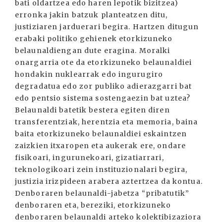
bati oldartzea edo haren lepotik bizitzea)
erronka jakin batzuk planteatzen ditu,
justiziaren jarduerari begira. Hartzen ditugun
erabaki politiko gehienek etorkizuneko
belaunaldiengan dute eragina. Moralki
onargarria ote da etorkizuneko belaunaldiei
hondakin nuklearrak edo ingurugiro
degradatua edo zor publiko adierazgarri bat
edo pentsio sistema sostengaezin bat uztea?
Belaunaldi batetik bestera egiten diren
transferentziak, herentzia eta memoria, baina
baita etorkizuneko belaunaldiei eskaintzen
zaizkien itxaropen eta aukerak ere, ondare
fisikoari, ingurunekoari, gizatiarrari,
teknologikoari zein instituzionalari begira,
justizia irizpideen arabera aztertzea da kontua.
Denboraren belaunaldi-jabetza “pribatutik”
denboraren eta, bereziki, etorkizuneko
denboraren belaunaldi arteko kolektibizaziora