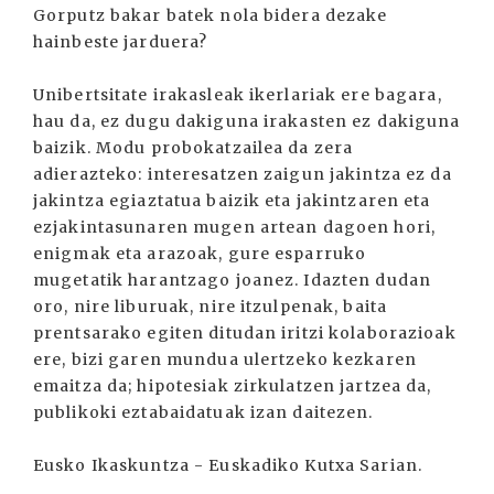
Gorputz bakar batek nola bidera dezake
hainbeste jarduera?
Unibertsitate irakasleak ikerlariak ere bagara,
hau da, ez dugu dakiguna irakasten ez dakiguna
baizik. Modu probokatzailea da zera
adierazteko: interesatzen zaigun jakintza ez da
jakintza egiaztatua baizik eta jakintzaren eta
ezjakintasunaren mugen artean dagoen hori,
enigmak eta arazoak, gure esparruko
mugetatik harantzago joanez. Idazten dudan
oro, nire liburuak, nire itzulpenak, baita
prentsarako egiten ditudan iritzi kolaborazioak
ere, bizi garen mundua ulertzeko kezkaren
emaitza da; hipotesiak zirkulatzen jartzea da,
publikoki eztabaidatuak izan daitezen.
Eusko Ikaskuntza - Euskadiko Kutxa Sarian.