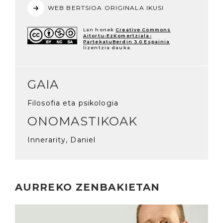
WEB BERTSIOA ORIGINALA IKUSI
Lan honek
Creative Commons
Aitortu-EzKomertziala-
PartekatuBerdin 3.0 Espainia
lizentzia dauka.
GAIA
Filosofia eta psikologia
ONOMASTIKOAK
Innerarity, Daniel
AURREKO ZENBAKIETAN
Irakurri