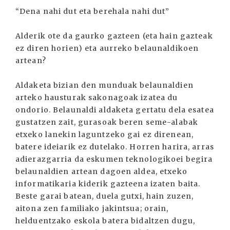
“Dena nahi dut eta berehala nahi dut”
Alderik ote da gaurko gazteen (eta hain gazteak
ez diren horien) eta aurreko belaunaldikoen
artean?
Aldaketa bizian den munduak belaunaldien
arteko hausturak sakonagoak izatea du
ondorio. Belaunaldi aldaketa gertatu dela esatea
gustatzen zait, gurasoak beren seme-alabak
etxeko lanekin laguntzeko gai ez direnean,
batere ideiarik ez dutelako. Horren harira, arras
adierazgarria da eskumen teknologikoei begira
belaunaldien artean dagoen aldea, etxeko
informatikaria kiderik gazteena izaten baita.
Beste garai batean, duela gutxi, hain zuzen,
aitona zen familiako jakintsua; orain,
helduentzako eskola batera bidaltzen dugu,