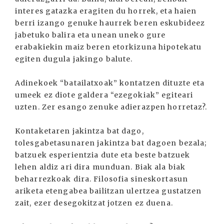
interes gatazka eragiten du horrek, eta haien
berri izango genuke haurrek beren eskubideez
jabetuko balira eta unean uneko gure
erabakiekin maiz beren etorkizuna hipotekatu
egiten dugula jakingo balute.
Adinekoek “batailatxoak” kontatzen dituzte eta
umeek ez diote galdera “ezegokiak” egiteari
uzten. Zer esango zenuke adierazpen horretaz?.
Kontaketaren jakintza bat dago,
tolesgabetasunaren jakintza bat dagoen bezala;
batzuek esperientzia dute eta beste batzuek
lehen aldiz ari dira munduan. Biak ala biak
beharrezkoak dira. Filosofia sineskortasun
ariketa etengabea bailitzan ulertzea gustatzen
zait, ezer desegokitzat jotzen ez duena.