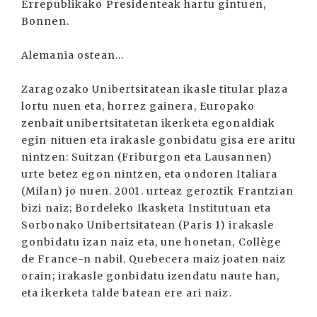
Errepublikako Presidenteak hartu gintuen,
Bonnen.
Alemania ostean...
Zaragozako Unibertsitatean ikasle titular plaza
lortu nuen eta, horrez gainera, Europako
zenbait unibertsitatetan ikerketa egonaldiak
egin nituen eta irakasle gonbidatu gisa ere aritu
nintzen: Suitzan (Friburgon eta Lausannen)
urte betez egon nintzen, eta ondoren Italiara
(Milan) jo nuen. 2001. urteaz geroztik Frantzian
bizi naiz; Bordeleko Ikasketa Institutuan eta
Sorbonako Unibertsitatean (Paris 1) irakasle
gonbidatu izan naiz eta, une honetan, Collège
de France-n nabil. Quebecera maiz joaten naiz
orain; irakasle gonbidatu izendatu naute han,
eta ikerketa talde batean ere ari naiz.