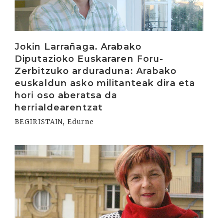
Jokin Larrañaga. Arabako
Diputazioko Euskararen Foru-
Zerbitzuko arduraduna: Arabako
euskaldun asko militanteak dira eta
hori oso aberatsa da
herrialdearentzat
BEGIRISTAIN, Edurne
Irakurri