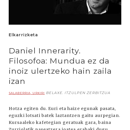
Elkarrizketa
Daniel Innerarity.
Filosofoa: Mundua ez da
inoiz ulertzeko hain zaila
izan
BELAXE. ITZULPEN ZERBITZUA
SALABERRIA, URKIRI
Hotza egiten du. Euri eta haize egunak pasata,
eguzki lotsati batek laztantzen gaitu aurpegian.
Kursaaleko kafetegian geratuak gara, baina
Zurriolatik paseatzera joatea erabaki dugu.