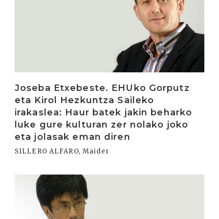
Joseba Etxebeste. EHUko Gorputz
eta Kirol Hezkuntza Saileko
irakaslea: Haur batek jakin beharko
luke gure kulturan zer nolako joko
eta jolasak eman diren
SILLERO ALFARO, Maider
Irakurri