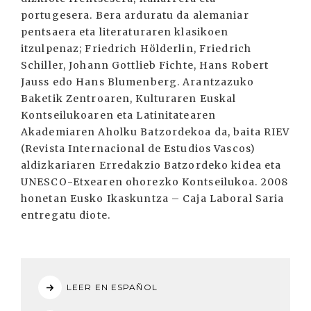
portugesera. Bera arduratu da alemaniar
pentsaera eta literaturaren klasikoen
itzulpenaz; Friedrich Hölderlin, Friedrich
Schiller, Johann Gottlieb Fichte, Hans Robert
Jauss edo Hans Blumenberg. Arantzazuko
Baketik Zentroaren, Kulturaren Euskal
Kontseilukoaren eta Latinitatearen
Akademiaren Aholku Batzordekoa da, baita RIEV
(Revista Internacional de Estudios Vascos)
aldizkariaren Erredakzio Batzordeko kidea eta
UNESCO-Etxearen ohorezko Kontseilukoa. 2008
honetan Eusko Ikaskuntza – Caja Laboral Saria
entregatu diote.
LEER EN ESPAÑOL