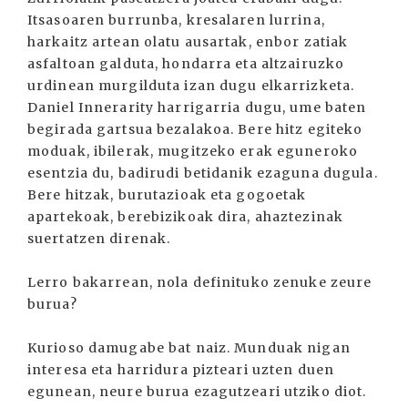
Itsasoaren burrunba, kresalaren lurrina,
harkaitz artean olatu ausartak, enbor zatiak
asfaltoan galduta, hondarra eta altzairuzko
urdinean murgilduta izan dugu elkarrizketa.
Daniel Innerarity harrigarria dugu, ume baten
begirada gartsua bezalakoa. Bere hitz egiteko
moduak, ibilerak, mugitzeko erak eguneroko
esentzia du, badirudi betidanik ezaguna dugula.
Bere hitzak, burutazioak eta gogoetak
apartekoak, berebizikoak dira, ahaztezinak
suertatzen direnak.
Lerro bakarrean, nola definituko zenuke zeure
burua?
Kurioso damugabe bat naiz. Munduak nigan
interesa eta harridura pizteari uzten duen
egunean, neure burua ezagutzeari utziko diot.