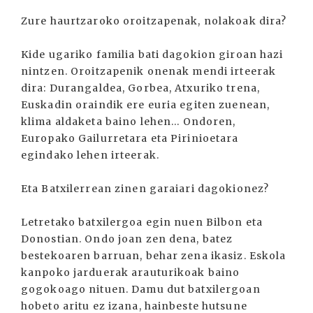
Zure haurtzaroko oroitzapenak, nolakoak dira?
Kide ugariko familia bati dagokion giroan hazi
nintzen. Oroitzapenik onenak mendi irteerak
dira: Durangaldea, Gorbea, Atxuriko trena,
Euskadin oraindik ere euria egiten zuenean,
klima aldaketa baino lehen... Ondoren,
Europako Gailurretara eta Pirinioetara
egindako lehen irteerak.
Eta Batxilerrean zinen garaiari dagokionez?
Letretako batxilergoa egin nuen Bilbon eta
Donostian. Ondo joan zen dena, batez
bestekoaren barruan, behar zena ikasiz. Eskola
kanpoko jarduerak arauturikoak baino
gogokoago nituen. Damu dut batxilergoan
hobeto aritu ez izana, hainbeste hutsune