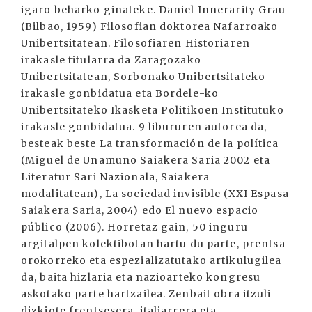
igaro beharko ginateke. Daniel Innerarity Grau
(Bilbao, 1959) Filosofian doktorea Nafarroako
Unibertsitatean. Filosofiaren Historiaren
irakasle titularra da Zaragozako
Unibertsitatean, Sorbonako Unibertsitateko
irakasle gonbidatua eta Bordele-ko
Unibertsitateko Ikasketa Politikoen Institutuko
irakasle gonbidatua. 9 libururen autorea da,
besteak beste La transformación de la política
(Miguel de Unamuno Saiakera Saria 2002 eta
Literatur Sari Nazionala, Saiakera
modalitatean), La sociedad invisible (XXI Espasa
Saiakera Saria, 2004) edo El nuevo espacio
público (2006). Horretaz gain, 50 inguru
argitalpen kolektibotan hartu du parte, prentsa
orokorreko eta espezializatutako artikulugilea
da, baita hizlaria eta nazioarteko kongresu
askotako parte hartzailea. Zenbait obra itzuli
dizkiote frentsesera, italiarrera eta