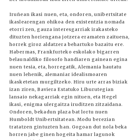
Iruñean ikasi nuen, eta, ondoren, unibertsitate
ikaslearengan ohikoa den existentzia nomada
etorri zen, gauza interesgarriak irakasteko
dituzten horiengana jotzera eramaten zaituena,
horrek giroz aldatzera behartuko bazaitu ere.
Habermas, Frankfurteko eskolako bigarren
belaunaldiko filosofo handiaren gainean egina
nuen tesia, eta, horregatik, Alemania hautatu
nuen lehenik, alemaniar idealismoaren
ikasketetan murgiltzeko. Hiru urte arras biziak
izan ziren, Baviera Estatuko Liburutegian
lansaio nekagarriak egin nituen, eta Hegel
ikasi, enigma ulergaitza iruditzen zitzaidana.
Ondoren, bekadun plaza bat lortu nuen
Humboldt Unibertsitatean. Modu berezian
tratatzen gintuzten han. Gogoan dut nola beka
horren jabe ginen hogeita hamar lagunok