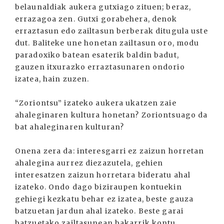
belaunaldiak aukera gutxiago zituen; beraz,
errazagoa zen. Gutxi gorabehera, denok
erraztasun edo zailtasun berberak ditugula uste
dut. Baliteke une honetan zailtasun oro, modu
paradoxiko batean esaterik baldin badut,
gauzen itxurazko erraztasunaren ondorio
izatea, hain zuzen.
“Zoriontsu” izateko aukera ukatzen zaie
ahaleginaren kultura honetan? Zoriontsuago da
bat ahaleginaren kulturan?
Onena zera da: interesgarri ez zaizun horretan
ahalegina aurrez diezazutela, gehien
interesatzen zaizun horretara bideratu ahal
izateko. Ondo dago biziraupen kontuekin
gehiegi kezkatu behar ez izatea, beste gauza
batzuetan jardun ahal izateko. Beste garai
batzuetako zailtasunean bakarrik kontu