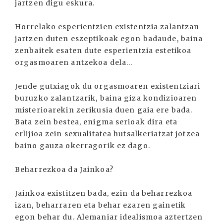
jartzen digu eskura.
Horrelako esperientzien existentzia zalantzan
jartzen duten eszeptikoak egon badaude, baina
zenbaitek esaten dute esperientzia estetikoa
orgasmoaren antzekoa dela...
Jende gutxiagok du orgasmoaren existentziari
buruzko zalantzarik, baina giza kondizioaren
misterioarekin zerikusia duen gaia ere bada.
Bata zein bestea, enigma serioak dira eta
erlijioa zein sexualitatea hutsalkeriatzat jotzea
baino gauza okerragorik ez dago.
Beharrezkoa da Jainkoa?
Jainkoa existitzen bada, ezin da beharrezkoa
izan, beharraren eta behar ezaren gainetik
egon behar du. Alemaniar idealismoa aztertzen