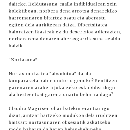
daiteke. Heldutasuna, maila indibidualean zein
kolektiboan, norbera dena arrotza denarekiko
harremanaren bitartez osatu eta aberastu
egiten dela aurkitzean datza. Dibertsitatea
baloratzen ikasteak ez du desertzioa adierazten,
norberarena denaren aberasgarritasuna azaldu
baizik.
“Nortasuna”
Nortasuna izatea “absolutua” da ala
konparaketa baten ondorio genuke? Sentitzen
garenaren arabera jokatzeko eskubidea dugu
ala besteentzat garena onartu beharra dago?
Claudio Magrisen ohar batekin erantzungo
dizut, aintzat hartzeko modukoa dela iruditzen
baitzait: nortasunaren obsesiotik askatzeko
modu bakarra da haren behin-behineko