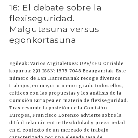
16: El debate sobre la
flexiseguridad.
Malgutasuna versus
egonkortasuna
Egileak: Varios Argitaletxea: UPV/EHU Orrialde
kopurua: 291 ISSN: 1575-7048 Ezaugarriak: Este
número de Lan Harremanak recoge diversos
trabajos, en mayor o menor grado todos ellos,
críticos con las propuestas y los análisis de la
Comisión Europea en materia de flexiseguridad.
Tras resumir la posición de la Comisión
Europea, Francisco Lorenzo advierte sobre la
difícil relación entre flexibilidad y precariedad
en el contexto de un mercado de trabajo
caracterizado por una elevada tasa de