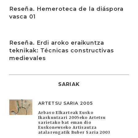
Irakurri
Reseña. Hemeroteca de la diáspora
vasca 01
Irakurri
Reseña. Erdi aroko eraikuntza
teknikak: Técnicas constructivas
medievales
SARIAK
ARTETSU SARIA 2005
Arbaso Elkarteak Eusko
Ikaskuntzari 2005eko Artetsu
sarietako bat eman dio
Euskonewseko Artisautza
atalarengatik Buber Saria 2003