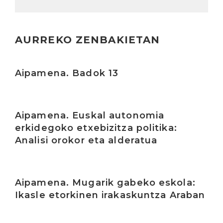
AURREKO ZENBAKIETAN
Irakurri
Aipamena. Badok 13
Irakurri
Aipamena. Euskal autonomia
erkidegoko etxebizitza politika:
Analisi orokor eta alderatua
Irakurri
Aipamena. Mugarik gabeko eskola:
Ikasle etorkinen irakaskuntza Araban