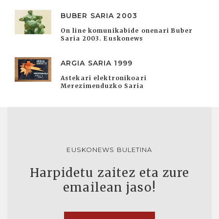
BUBER SARIA 2003
On line komunikabide onenari Buber
Saria 2003. Euskonews
ARGIA SARIA 1999
Astekari elektronikoari
Merezimenduzko Saria
EUSKONEWS BULETINA
Harpidetu zaitez eta zure
emailean jaso!