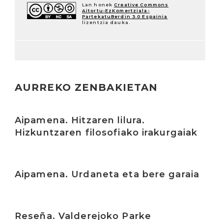
Lan honek
Creative Commons
Aitortu-EzKomertziala-
PartekatuBerdin 3.0 Espainia
lizentzia dauka.
AURREKO ZENBAKIETAN
Irakurri
Aipamena. Hitzaren lilura.
Hizkuntzaren filosofiako irakurgaiak
Irakurri
Aipamena. Urdaneta eta bere garaia
Irakurri
Reseña. Valderejoko Parke