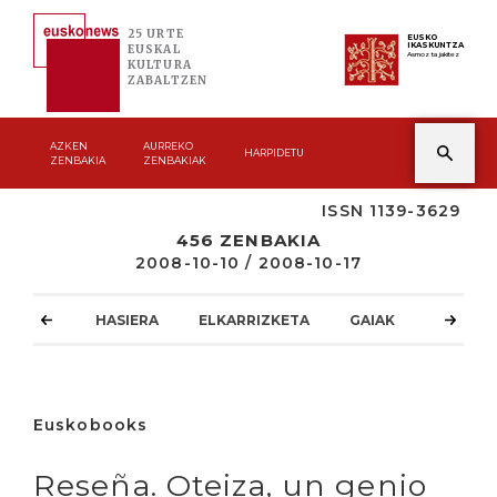
25 URTE
EUSKO
IKASKUNTZA
EUSKAL
Asmoz ta jakitez
KULTURA
ZABALTZEN
AZKEN
AURREKO
HARPIDETU
ZENBAKIA
ZENBAKIAK
ISSN 1139-3629
456 ZENBAKIA
2008-10-10 / 2008-10-17
HASIERA
ELKARRIZKETA
GAIAK
ATZOKO
Euskobooks
Reseña. Oteiza, un genio