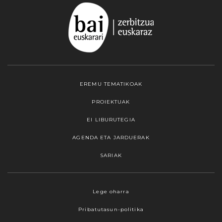
EREMU TEMATIKOAK
PROIEKTUAK
EI LIBURUTEGIA
AGENDA ETA JARDUERAK
SARIAK
Webgune honek cookieak erabiltzen ditu,
Lege oharra
propioak zein hirugarrenenak. Hautatu
Pribatutasun-politika
nabigatzeko nahiago duzun cookie aukera.