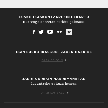
EUSKO IKASKUNTZAREKIN ELKARTU
Hurrengo sareetan aurkitu gaitzazu:
Facebook
Twitter
Youtube
Flickr
Vimeo
EGIN EUSKO IKASKUNTZAREN BAZKIDE
BAZKIDE EGIN
JARRI GUREKIN HARREMANETAN
Laguntzeko gaituzu hemen:
IDATZI GAITZAZU