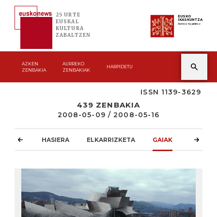
25 URTE
EUSKO
IKASKUNTZA
EUSKAL
Asmoz ta jakitez
KULTURA
ZABALTZEN
AZKEN
AURREKO
HARPIDETU
ZENBAKIA
ZENBAKIAK
ISSN 1139-3629
439 ZENBAKIA
2008-05-09 / 2008-05-16
HASIERA
ELKARRIZKETA
GAIAK
ATZOKO