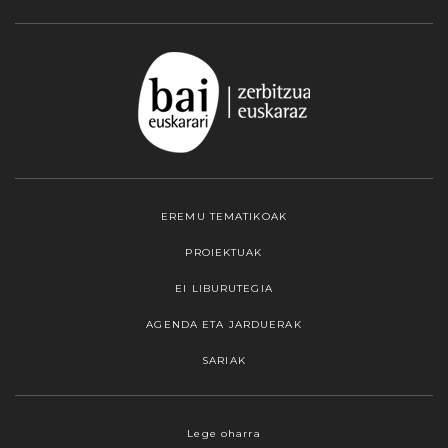
EREMU TEMATIKOAK
PROIEKTUAK
EI LIBURUTEGIA
AGENDA ETA JARDUERAK
SARIAK
Webgune honek cookieak erabiltzen ditu,
Lege oharra