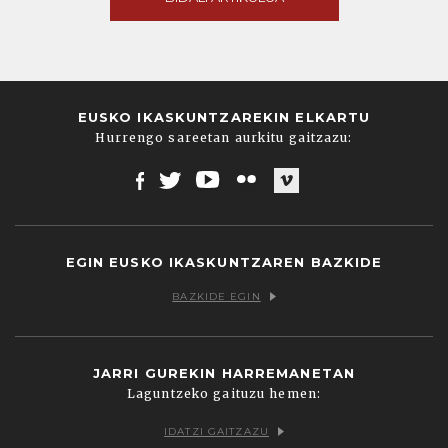
EUSKO IKASKUNTZAREKIN ELKARTU
Hurrengo sareetan aurkitu gaitzazu:
Facebook
Twitter
Youtube
Flickr
Vimeo
EGIN EUSKO IKASKUNTZAREN BAZKIDE
BAZKIDE EGIN
JARRI GUREKIN HARREMANETAN
Laguntzeko gaituzu hemen:
IDATZI GAITZAZU