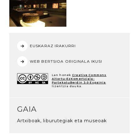
EUSKARAZ IRAKURRI
WEB BERTSIOA ORIGINALA IKUSI
Lan honek
Creative Commons
Aitortu-EzKomertziala-
PartekatuBerdin 3.0 Espainia
lizentzia dauka.
GAIA
Artxiboak, liburutegiak eta museoak