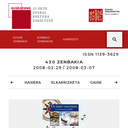
25 URTE
EUSKO
IKASKUNTZA
EUSKAL
Asmoz ta jakitez
KULTURA
ZABALTZEN
AZKEN
AURREKO
HARPIDETU
ZENBAKIA
ZENBAKIAK
ISSN 1139-3629
430 ZENBAKIA
2008-02-29 / 2008-03-07
HASIERA
ELKARRIZKETA
GAIAK
ATZOKO