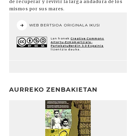
de recuperar y revivir la larga andadura de los
mismos por sus mares.
WEB BERTSIOA ORIGINALA IKUSI
Lan honek
Creative Commons
Aitortu-EzKomertziala-
PartekatuBerdin 3.0 Espainia
lizentzia dauka.
AURREKO ZENBAKIETAN
Irakurri