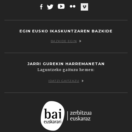
Facebook
Twitter
Youtube
Flickr
Vimeo
EGIN EUSKO IKASKUNTZAREN BAZKIDE
BAZKIDE EGIN
JARRI GUREKIN HARREMANETAN
Laguntzeko gaituzu hemen:
IDATZI GAITZAZU