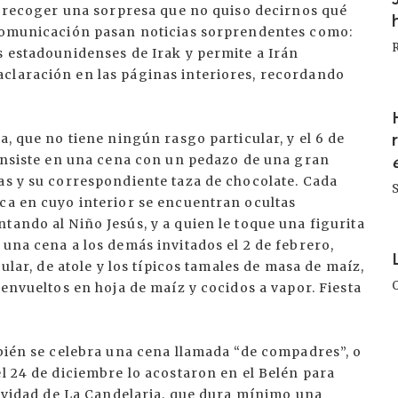
 a recoger una sorpresa que no quiso decirnos qué
 comunicación pasan noticias sorprendentes como:
s estadounidenses de Irak y permite a Irán
claración en las páginas interiores, recordando
I
a, que no tiene ningún rasgo particular, y el 6 de
consiste en una cena con un pedazo de una gran
as y su correspondiente taza de chocolate. Cada
ca en cuyo interior se encuentran ocultas
tando al Niño Jesús, y a quien le toque una figurita
I
 una cena a los demás invitados el 2 de febrero,
gular, de atole y los típicos tamales de masa de maíz,
 envueltos en hoja de maíz y cocidos a vapor. Fiesta
mbién se celebra una cena llamada “de compadres”, o
el 24 de diciembre lo acostaron en el Belén para
stividad de La Candelaria, que dura mínimo una