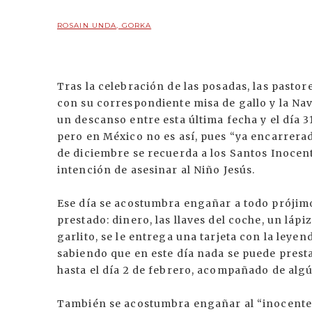
ROSAIN UNDA, GORKA
Tras la celebración de las posadas, las pastor
con su correspondiente misa de gallo y la Nav
un descanso entre esta última fecha y el día 31
pero en México no es así, pues “ya encarrera
de diciembre se recuerda a los Santos Inocen
intención de asesinar al Niño Jesús.
Ese día se acostumbra engañar a todo prójimo
prestado: dinero, las llaves del coche, un lápi
garlito, se le entrega una tarjeta con la leye
sabiendo que en este día nada se puede prestar
hasta el día 2 de febrero, acompañado de al
También se acostumbra engañar al “inocente”