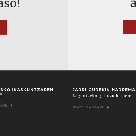
aso!
USKO IKASKUNTZAREN
JARRI GUREKIN HARREM
E
Laguntzeko gaituzu hemen:
EGIN
IDATZI GAITZAZU