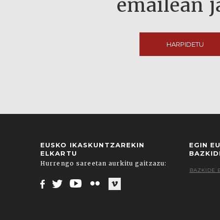
emailean j
HARPIDETU
EUSKO IKASKUNTZAREKIN
EGIN E
ELKARTU
BAZKID
Hurrengo sareetan aurkitu gaitzazu:
BAZKIDE 
Facebook
Twitter
Youtube
Flickr
Vimeo