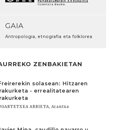
PartekatuBerdin 3.0 Espainia
lizentzia dauka.
GAIA
Antropologia, etnografia eta folklorea
AURREKO ZENBAKIETAN
rakurri
Freirerekin solasean: Hitzaren
irakurketa - errealitatearen
irakurketa
UGARTETXEA ARRIETA, Arantxa
rakurri
Javier Mina, caudillo navarro y