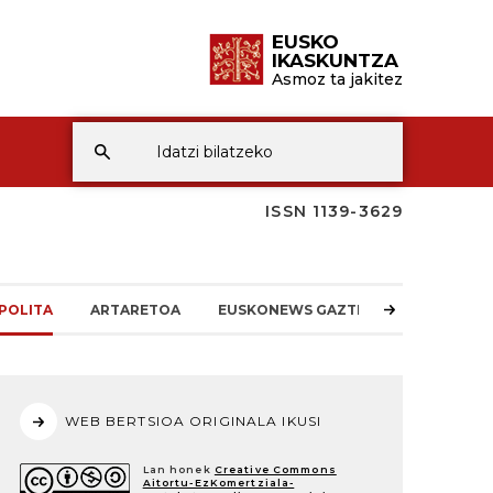
EUSKO
IKASKUNTZA
Asmoz ta jakitez
ISSN 1139-3629
POLITA
ARTARETOA
EUSKONEWS GAZTEA
WEB BERTSIOA ORIGINALA IKUSI
Lan honek
Creative Commons
Aitortu-EzKomertziala-