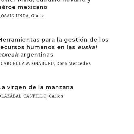
héroe mexicano
ROSAIN UNDA, Gorka
rakurri
Herramientas para la gestión de los
recursos humanos en las
euskal
etxeak
argentinas
SCARCELLA MIGNABURU, Dora Mercedes
rakurri
La virgen de la manzana
OLAZÁBAL CASTILLO, Carlos