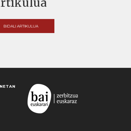
artikulua
BIDALI ARTIKULUA
ANETAN