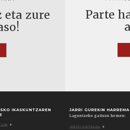
Parte ha
 eta zure
aso!
USKO IKASKUNTZAREN
JARRI GUREKIN HARREM
E
Laguntzeko gaituzu hemen:
EGIN
IDATZI GAITZAZU