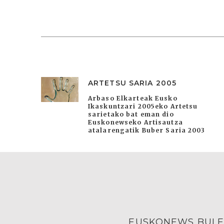
ARTETSU SARIA 2005
Arbaso Elkarteak Eusko
Ikaskuntzari 2005eko Artetsu
sarietako bat eman dio
Euskonewseko Artisautza
atalarengatik Buber Saria 2003
EUSKONEWS BULE