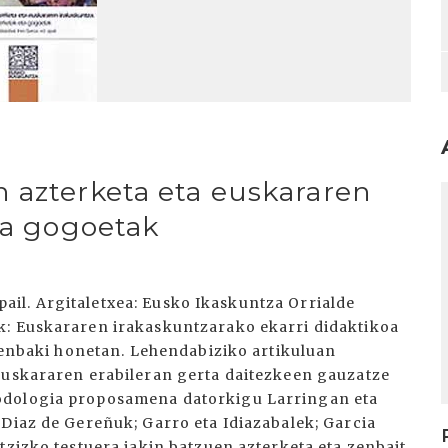
 azterketa eta euskararen
I
ta gogoetak
 apail. Argitaletxea: Eusko Ikaskuntza Orrialde
k: Euskararen irakaskuntzarako ekarri didaktikoa
 zenbaki honetan. Lehendabiziko artikuluan
euskararen erabileran gerta daitezkeen gauzatze
odologia proposamena datorkigu Larringan eta
 Diaz de Gereñuk; Garro eta Idiazabalek; Garcia
tzizko testuera jakin batzuen azterketa eta zenbait