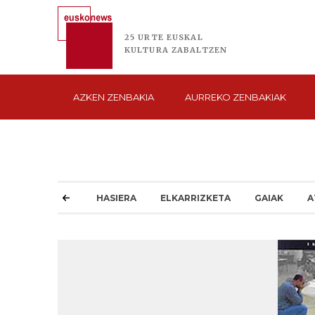
25 URTE
EUSKAL
KULTURA
ZABALTZEN
AZKEN
ZENBAKIA
AURREKO
ZENBAKIAK
HASIERA
ELKARRIZKETA
GAIAK
A