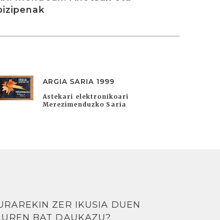
bizipenak
ARGIA SARIA 1999
Astekari elektronikoari
Merezimenduzko Saria
URAREKIN ZER IKUSIA DUEN
LUREN BAT DAUKAZU?