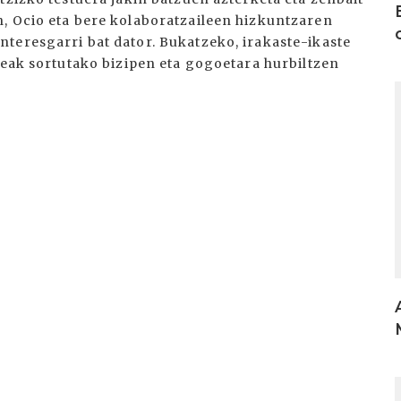
, Ocio eta bere kolaboratzaileen hizkuntzaren
teresgarri bat dator. Bukatzeko, irakaste-ikaste
teak sortutako bizipen eta gogoetara hurbiltzen
I
I