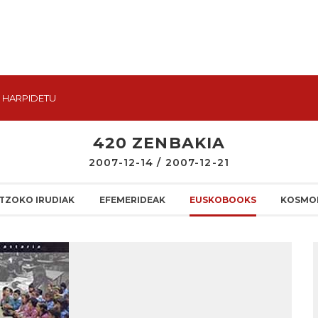
HARPIDETU
420 ZENBAKIA
2007-12-14 / 2007-12-21
TZOKO IRUDIAK
EFEMERIDEAK
EUSKOBOOKS
KOSMO