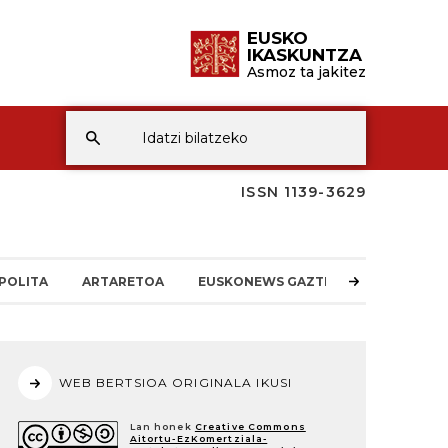
EUSKO
IKASKUNTZA
Asmoz ta jakitez
ISSN 1139-3629
POLITA
ARTARETOA
EUSKONEWS GAZTEA
WEB BERTSIOA ORIGINALA IKUSI
Lan honek
Creative Commons
Aitortu-EzKomertziala-