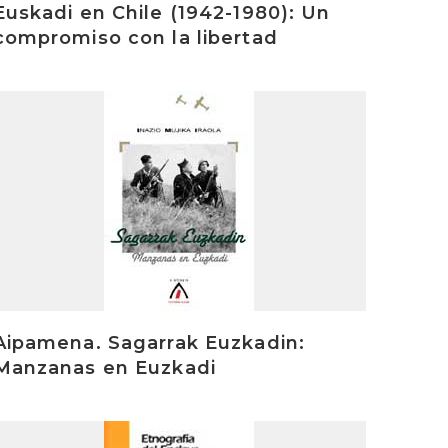
Euskadi en Chile (1942-1980): Un
compromiso con la libertad
rakurri
Aipamena. Sagarrak Euzkadin:
Manzanas en Euzkadi
rakurri