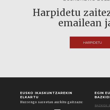
Harpidetu zaitez
emailean j
HARPIDETU
EUSKO IKASKUNTZAREKIN
EGIN E
ELKARTU
BAZKID
Hurrengo sareetan aurkitu gaitzazu:
BAZKIDE 