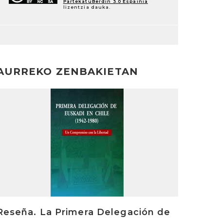
PartekatuBerdin 3.0 Espainia
lizentzia dauka.
AURREKO ZENBAKIETAN
rakurri
Reseña. La Primera Delegación de