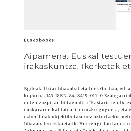
Euskobooks
Aipamena. Euskal testuen
irakaskuntza. Ikerketak e
Egileak: Itziar Idiazabal eta Ines Gartzia, ed.
kopurua: 145 ISBN: 84-8419-011-0 Ezaugarria
duten zazpi lan biltzen dira Ikastariaren 14.
euskararen kalitateari buruzko gogoeta, eta 
ezberdinak objektibotasunez aztertzeko met
Idiazabalen eskuetatik. Hurrengo lau lanetan
Azkoagak; eta Bilbao eta Ociok ahozko eta ida