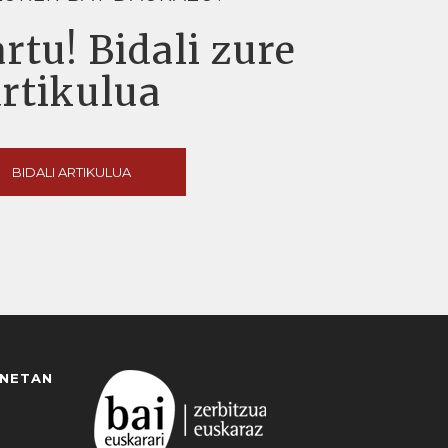
rtu! Bidali zure
artikulua
BIDALI ARTIKULUA
ANETAN