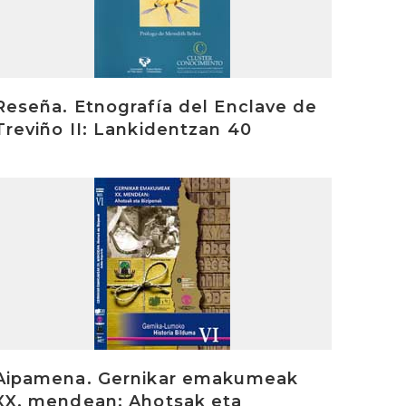
Reseña. Etnografía del Enclave de
Treviño II: Lankidentzan 40
rakurri
Aipamena. Gernikar emakumeak
XX. mendean: Ahotsak eta