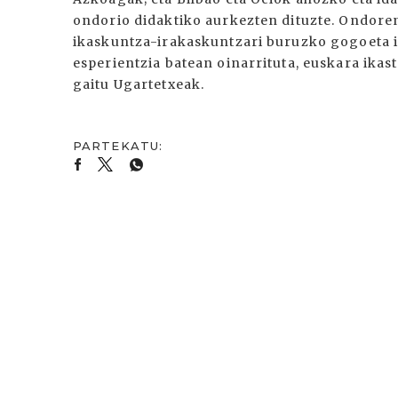
ondorio didaktiko aurkezten dituzte. Ondoren
ikaskuntza-irakaskuntzari buruzko gogoeta in
esperientzia batean oinarrituta, euskara ikas
gaitu Ugartetxeak.