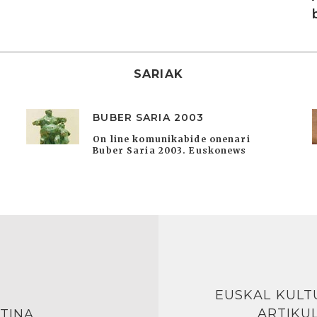
SARIAK
BUBER SARIA 2003
On line komunikabide onenari
Buber Saria 2003. Euskonews
EUSKAL KULT
ARTIKU
TINA