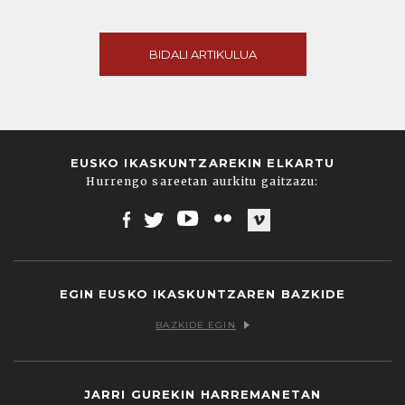
BIDALI ARTIKULUA
EUSKO IKASKUNTZAREKIN ELKARTU
Hurrengo sareetan aurkitu gaitzazu:
Facebook
Twitter
Youtube
Flickr
Vimeo
EGIN EUSKO IKASKUNTZAREN BAZKIDE
BAZKIDE EGIN
JARRI GUREKIN HARREMANETAN