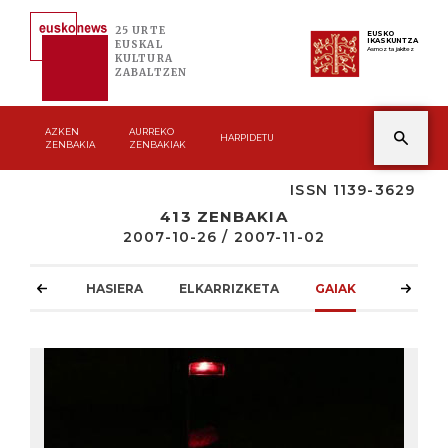
25 URTE
EUSKO
IKASKUNTZA
EUSKAL
Asmoz ta jakitez
KULTURA
ZABALTZEN
AZKEN
AURREKO
HARPIDETU
ZENBAKIA
ZENBAKIAK
ISSN 1139-3629
413 ZENBAKIA
2007-10-26 / 2007-11-02
HASIERA
ELKARRIZKETA
GAIAK
ATZOKO