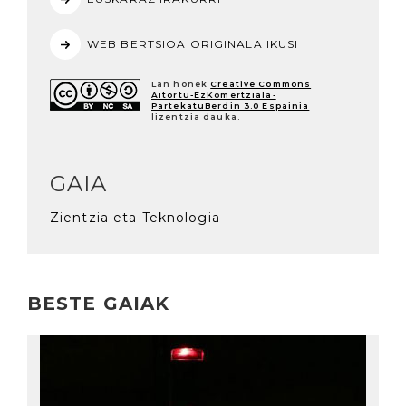
WEB BERTSIOA ORIGINALA IKUSI
Lan honek
Creative Commons
Aitortu-EzKomertziala-
PartekatuBerdin 3.0 Espainia
lizentzia dauka.
GAIA
Zientzia eta Teknologia
BESTE GAIAK
Irakurri