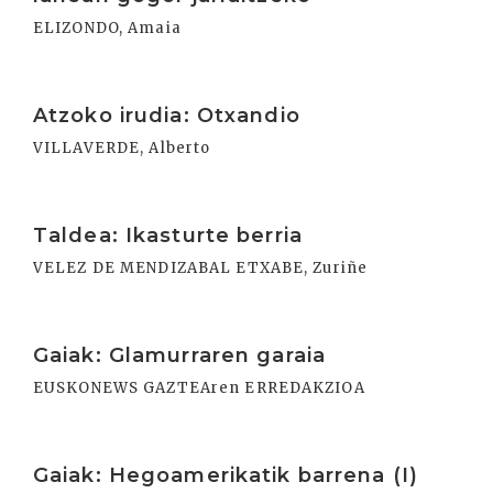
ELIZONDO, Amaia
Irakurri
Atzoko irudia: Otxandio
VILLAVERDE, Alberto
Irakurri
Taldea: Ikasturte berria
VELEZ DE MENDIZABAL ETXABE, Zuriñe
Irakurri
Gaiak: Glamurraren garaia
EUSKONEWS GAZTEAren ERREDAKZIOA
Irakurri
Gaiak: Hegoamerikatik barrena (I)