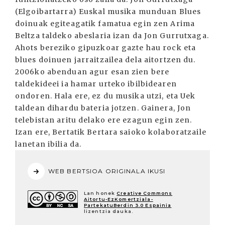
(Elgoibartarra) Euskal musika munduan Blues
doinuak egiteagatik famatua egin zen Arima
Beltza taldeko abeslaria izan da Jon Gurrutxaga.
Ahots bereziko gipuzkoar gazte hau rock eta
blues doinuen jarraitzailea dela aitortzen du.
2006ko abenduan agur esan zien bere
taldekideei ia hamar urteko ibilbidearen
ondoren. Hala ere, ez du musika utzi, eta Uek
taldean dihardu bateria jotzen. Gainera, Jon
telebistan aritu delako ere ezagun egin zen.
Izan ere, Bertatik Bertara saioko kolaboratzaile
lanetan ibilia da.
WEB BERTSIOA ORIGINALA IKUSI
Lan honek
Creative Commons
Aitortu-EzKomertziala-
PartekatuBerdin 3.0 Espainia
lizentzia dauka.