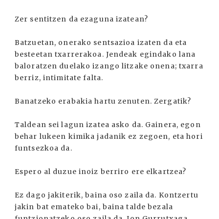
Zer sentitzen da ezaguna izatean?
Batzuetan, onerako sentsazioa izaten da eta
besteetan txarrerakoa. Jendeak egindako lana
baloratzen duelako izango litzake onena; txarra
berriz, intimitate falta.
Banatzeko erabakia hartu zenuten. Zergatik?
Taldean sei lagun izatea asko da. Gainera, egon
behar lukeen kimika jadanik ez zegoen, eta hori
funtsezkoa da.
Espero al duzue inoiz berriro ere elkartzea?
Ez dago jakiterik, baina oso zaila da. Kontzertu
jakin bat emateko bai, baina talde bezala
funtzionatzeko oso zaila da. Jon Gurrutxaga