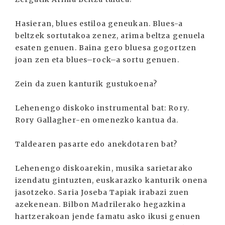
Hasieran, blues estiloa geneukan. Blues-a
beltzek sortutakoa zenez, arima beltza genuela
esaten genuen. Baina gero bluesa gogortzen
joan zen eta blues–rock–a sortu genuen.
Zein da zuen kanturik gustukoena?
Lehenengo diskoko instrumental bat: Rory.
Rory Gallagher-en omenezko kantua da.
Taldearen pasarte edo anekdotaren bat?
Lehenengo diskoarekin, musika sarietarako
izendatu gintuzten, euskarazko kanturik onena
jasotzeko. Saria Joseba Tapiak irabazi zuen
azekenean. Bilbon Madrilerako hegazkina
hartzerakoan jende famatu asko ikusi genuen