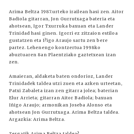
Arima Beltza 1987.urteko irailean hasi zen. Aitor
Badiola gitarran, Jon Gurrutxaga bateria eta
ahotsean, Igor Txurruka baxuan eta Lander
Trinidad hasi ginen. Igorri ez zitzaion estiloa
gustatzen eta I?igo Araujo sartu zen bere
partez. Lehenengo kontzertua 1998ko
abuztuaren 8an Plaentziako gaztetxean izan
zen.
Amaieran, aldaketa baten ondorioz, Lander
Trinidadek taldea utzi zuen eta azken urteetan,
Patxi Zabaleta izan zen gitarra jolea; baterian
Elur Arrieta; gitarran Aitor Badiola; baxuan
Iñigo Araujo; armonikan Joseba Alonso eta
ahotsean Jon Gurrutxaga. Arima Beltza taldea.
Argazkia: Arima Beltza.
Zergatik Arima Beltza taldea?