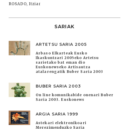
ROSADO, Itziar
SARIAK
ARTETSU SARIA 2005
Arbaso Elkarteak Eusko
Ikaskuntzari 2005eko Artetsu
sarietako bat eman dio
Euskonewseko Artisautza
atalarengatik Buber Saria 2003
BUBER SARIA 2003
On line komunikabide onenari Buber
Saria 2003. Euskonews
ARGIA SARIA 1999
Astekari elektronikoari
Merezimenduzko Saria