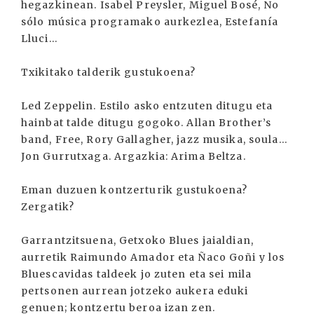
hegazkinean. Isabel Preysler, Miguel Bosé, No
sólo música programako aurkezlea, Estefanía
Lluci...
Txikitako talderik gustukoena?
Led Zeppelin. Estilo asko entzuten ditugu eta
hainbat talde ditugu gogoko. Allan Brother’s
band, Free, Rory Gallagher, jazz musika, soula...
Jon Gurrutxaga. Argazkia: Arima Beltza.
Eman duzuen kontzerturik gustukoena?
Zergatik?
Garrantzitsuena, Getxoko Blues jaialdian,
aurretik Raimundo Amador eta Ñaco Goñi y los
Bluescavidas taldeek jo zuten eta sei mila
pertsonen aurrean jotzeko aukera eduki
genuen; kontzertu beroa izan zen.