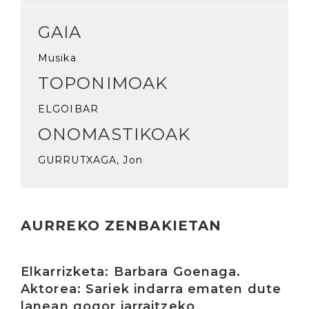
GAIA
Musika
TOPONIMOAK
ELGOIBAR
ONOMASTIKOAK
GURRUTXAGA, Jon
AURREKO ZENBAKIETAN
Irakurri
Elkarrizketa: Barbara Goenaga.
Aktorea: Sariek indarra ematen dute
lanean gogor jarraitzeko