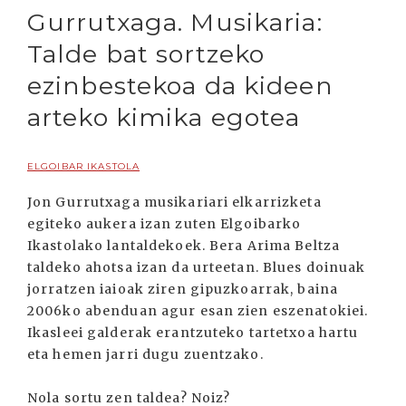
Gurrutxaga. Musikaria:
Talde bat sortzeko
ezinbestekoa da kideen
arteko kimika egotea
ELGOIBAR IKASTOLA
Jon Gurrutxaga musikariari elkarrizketa
egiteko aukera izan zuten Elgoibarko
Ikastolako lantaldekoek. Bera Arima Beltza
taldeko ahotsa izan da urteetan. Blues doinuak
jorratzen iaioak ziren gipuzkoarrak, baina
2006ko abenduan agur esan zien eszenatokiei.
Ikasleei galderak erantzuteko tartetxoa hartu
eta hemen jarri dugu zuentzako.
Nola sortu zen taldea? Noiz?