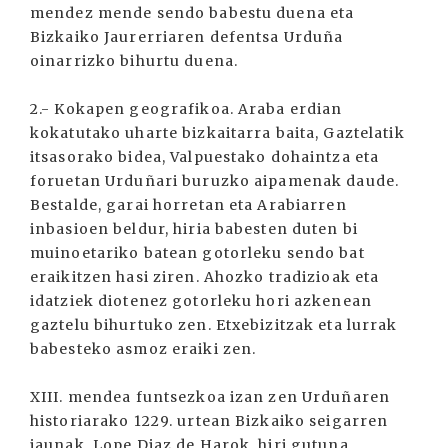
mendez mende sendo babestu duena eta
Bizkaiko Jaurerriaren defentsa Urduña
oinarrizko bihurtu duena.
2.- Kokapen geografikoa. Araba erdian
kokatutako uharte bizkaitarra baita, Gaztelatik
itsasorako bidea, Valpuestako dohaintza eta
foruetan Urduñari buruzko aipamenak daude.
Bestalde, garai horretan eta Arabiarren
inbasioen beldur, hiria babesten duten bi
muinoetariko batean gotorleku sendo bat
eraikitzen hasi ziren. Ahozko tradizioak eta
idatziek diotenez gotorleku hori azkenean
gaztelu bihurtuko zen. Etxebizitzak eta lurrak
babesteko asmoz eraiki zen.
XIII. mendea funtsezkoa izan zen Urduñaren
historiarako 1229. urtean Bizkaiko seigarren
jaunak, Lope Diaz de Harok, hiri gutuna