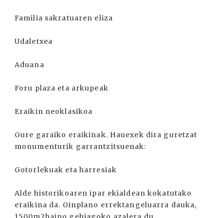
Familia sakratuaren eliza
Udaletxea
Aduana
Foru plaza eta arkupeak
Eraikin neoklasikoa
Gure garaiko eraikinak. Hauexek dira guretzat
monumenturik garrantzitsuenak:
Gotorlekuak eta harresiak
Alde historikoaren ipar ekialdean kokatutako
eraikina da. Oinplano errektangeluarra dauka,
1500m2baino gehiagoko azalera du