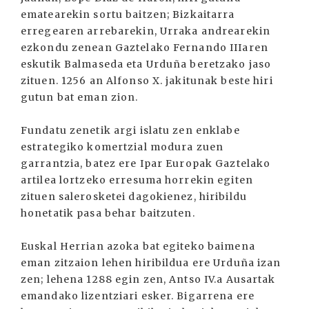
ematearekin sortu baitzen; Bizkaitarra
erregearen arrebarekin, Urraka andrearekin
ezkondu zenean Gaztelako Fernando IIIaren
eskutik Balmaseda eta Urduña beretzako jaso
zituen. 1256 an Alfonso X. jakitunak beste hiri
gutun bat eman zion.
Fundatu zenetik argi islatu zen enklabe
estrategiko komertzial modura zuen
garrantzia, batez ere Ipar Europak Gaztelako
artilea lortzeko erresuma horrekin egiten
zituen salerosketei dagokienez, hiribildu
honetatik pasa behar baitzuten.
Euskal Herrian azoka bat egiteko baimena
eman zitzaion lehen hiribildua ere Urduña izan
zen; lehena 1288 egin zen, Antso IV.a Ausartak
emandako lizentziari esker. Bigarrena ere