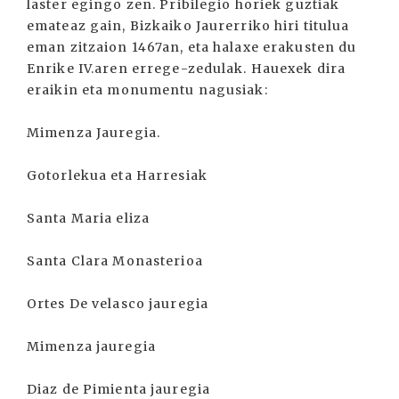
laster egingo zen. Pribilegio horiek guztiak
emateaz gain, Bizkaiko Jaurerriko hiri titulua
eman zitzaion 1467an, eta halaxe erakusten du
Enrike IV.aren errege-zedulak. Hauexek dira
eraikin eta monumentu nagusiak:
Mimenza Jauregia.
Gotorlekua eta Harresiak
Santa Maria eliza
Santa Clara Monasterioa
Ortes De velasco jauregia
Mimenza jauregia
Diaz de Pimienta jauregia