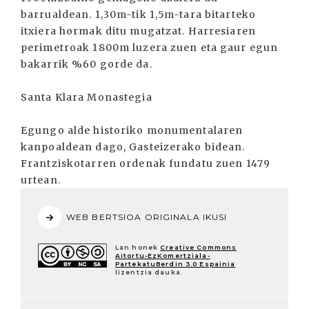
barrualdean. 1,30m-tik 1,5m-tara bitarteko
itxiera hormak ditu mugatzat. Harresiaren
perimetroak 1800m luzera zuen eta gaur egun
bakarrik %60 gorde da.
Santa Klara Monastegia
Egungo alde historiko monumentalaren
kanpoaldean dago, Gasteizerako bidean.
Frantziskotarren ordenak fundatu zuen 1479
urtean.
WEB BERTSIOA ORIGINALA IKUSI
Lan honek
Creative Commons
Aitortu-EzKomertziala-
PartekatuBerdin 3.0 Espainia
lizentzia dauka.