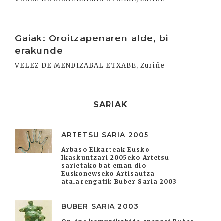
Irakurri
Gaiak: Oroitzapenaren alde, bi
erakunde
VELEZ DE MENDIZABAL ETXABE, Zuriñe
SARIAK
ARTETSU SARIA 2005
Arbaso Elkarteak Eusko
Ikaskuntzari 2005eko Artetsu
sarietako bat eman dio
Euskonewseko Artisautza
atalarengatik Buber Saria 2003
BUBER SARIA 2003