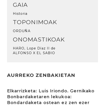
GAIA
Historia
TOPONIMOAK
ORDUÑA
ONOMASTIKOAK
HARO, Lope Díaz II de
ALFONSO X EL SABIO
AURREKO ZENBAKIETAN
Irakurri
Elkarrizketa: Luis Iriondo. Gernikako
Bonbardaketaren lekukoa:
Bondardaketa ostean ez zen ezer