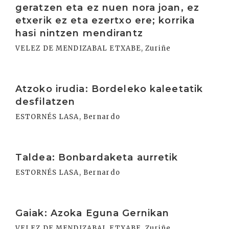
geratzen eta ez nuen nora joan, ez
etxerik ez eta ezertxo ere; korrika
hasi nintzen mendirantz
VELEZ DE MENDIZABAL ETXABE, Zuriñe
Irakurri
Atzoko irudia: Bordeleko kaleetatik
desfilatzen
ESTORNÉS LASA, Bernardo
Irakurri
Taldea: Bonbardaketa aurretik
ESTORNÉS LASA, Bernardo
Irakurri
Gaiak: Azoka Eguna Gernikan
VELEZ DE MENDIZABAL ETXABE, Zuriñe