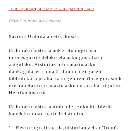
ESTIBEZ, JOKIN
HERRAN, MIGUEL
MARTIN, IKER
DBH 4.A mailako ikasleak
Sarrera Urduña airetik ikusita.
Urduñako historia aukeratu dugu oso
interesgarria delako eta asko gustatzen
zaigulako. Historiaz informazio asko
daukagula, eta nola Urduñan bizi garen
bibliotekara jo ahal izan genuen. Gure gurasoek
ere hauetaz informazio asko eman ahal ziguten.
Herriko historia
Urduñako historia ondo ulertzeko bi alderdi
hauek kontuan hartu behar dira.
1.- Hesi orografikoa da, historian zehar Urduña