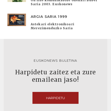
On line komunikabide onenari Buber
Saria 2003. Euskonews
ARGIA SARIA 1999
Astekari elektronikoari
Merezimenduzko Saria
EUSKONEWS BULETINA
Harpidetu zaitez eta zure
emailean jaso!
HARPIDETU