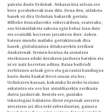
pairatu duela Urduñak. Nekazaritza arloan ere
bere gorabeherak izan ditu. Dena den, aldaketa
hauek ez dira Urduñan bakarrik gertatu.
Bilboko itsasadarreko ezkerraldean, esaterako,
oso birmoldaketa sakona egin behar izan dute
eta oraindik horretan jarraitzen dute. Azken
batean mundu mailako gertakizunak dira
hauek, globalizazioa delakoarekin zerikusi
daukatenak. Hemen kontua da asmatzea
etorkizuna eduki dezakeen jarduera batekin eta
ni ez naiz horretan aditua. Baina badirudi
zerbitzuen arloak gero eta garrantzi handiagoa
hartu duela Euskal Herri osoan eta hor,
Urduñaren kasuan, kokatuko lirateke turismo
eskaintza eta oro har aisialdiarekin zerikusia
duten jarduerak. Bestela ere, puntako
teknologiaz baliatzen diren enpresak aurrera
ateratzen ari dira toki ezberdinetan, gainera