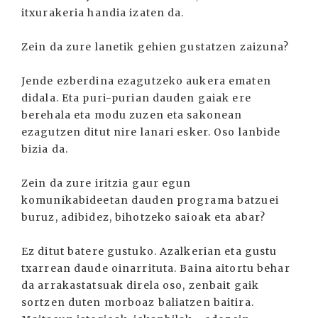
itxurakeria handia izaten da.
Zein da zure lanetik gehien gustatzen zaizuna?
Jende ezberdina ezagutzeko aukera ematen
didala. Eta puri-purian dauden gaiak ere
berehala eta modu zuzen eta sakonean
ezagutzen ditut nire lanari esker. Oso lanbide
bizia da.
Zein da zure iritzia gaur egun
komunikabideetan dauden programa batzuei
buruz, adibidez, bihotzeko saioak eta abar?
Ez ditut batere gustuko. Azalkerian eta gustu
txarrean daude oinarrituta. Baina aitortu behar
da arrakastatsuak direla oso, zenbait gaik
sortzen duten morboaz baliatzen baitira.