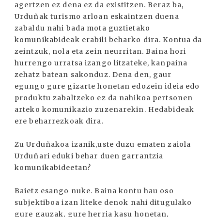
agertzen ez dena ez da existitzen. Beraz ba,
Urduñak turismo arloan eskaintzen duena
zabaldu nahi bada mota guztietako
komunikabideak erabili beharko dira. Kontua da
zeintzuk, nola eta zein neurritan. Baina hori
hurrengo urratsa izango litzateke, kanpaina
zehatz batean sakonduz. Dena den, gaur
egungo gure gizarte honetan edozein ideia edo
produktu zabaltzeko ez da nahikoa pertsonen
arteko komunikazio zuzenarekin. Hedabideak
ere beharrezkoak dira.
Zu Urduñakoa izanik,uste duzu ematen zaiola
Urduñari eduki behar duen garrantzia
komunikabideetan?
Baietz esango nuke. Baina kontu hau oso
subjektiboa izan liteke denok nahi ditugulako
gure gauzak, gure herria kasu honetan,