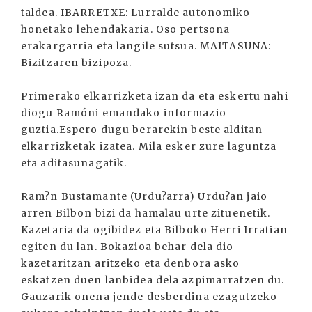
taldea. IBARRETXE: Lurralde autonomiko
honetako lehendakaria. Oso pertsona
erakargarria eta langile sutsua. MAITASUNA:
Bizitzaren bizipoza.
Primerako elkarrizketa izan da eta eskertu nahi
diogu Ramóni emandako informazio
guztia.Espero dugu berarekin beste alditan
elkarrizketak izatea. Mila esker zure laguntza
eta aditasunagatik.
Ram?n Bustamante (Urdu?arra) Urdu?an jaio
arren Bilbon bizi da hamalau urte zituenetik.
Kazetaria da ogibidez eta Bilboko Herri Irratian
egiten du lan. Bokazioa behar dela dio
kazetaritzan aritzeko eta denbora asko
eskatzen duen lanbidea dela azpimarratzen du.
Gauzarik onena jende desberdina ezagutzeko