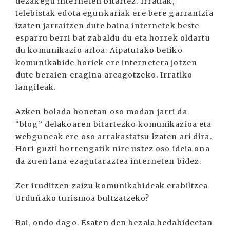
dezakegu interneten bitartez. Irratiak,
telebistak edota egunkariak ere bere garrantzia
izaten jarraitzen dute baina internetek beste
esparru berri bat zabaldu du eta horrek oldartu
du komunikazio arloa. Aipatutako betiko
komunikabide horiek ere internetera jotzen
dute beraien eragina areagotzeko. Irratiko
langileak.
Azken bolada honetan oso modan jarri da
“blog” delakoaren bitartezko komunikazioa eta
webguneak ere oso arrakastatsu izaten ari dira.
Hori guzti horrengatik nire ustez oso ideia ona
da zuen lana ezagutaraztea interneten bidez.
Zer iruditzen zaizu komunikabideak erabiltzea
Urduñako turismoa bultzatzeko?
Bai, ondo dago. Esaten den bezala hedabideetan