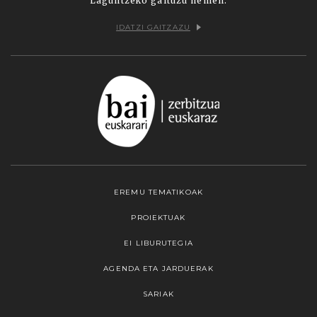
Laguntzeko gaituzu hemen:
IDATZI GAITZAZU
EREMU TEMATIKOAK
PROIEKTUAK
EI LIBURUTEGIA
AGENDA ETA JARDUERAK
SARIAK