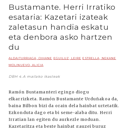
Bustamante. Herri Irratiko
esataria: Kazetari izateak
zaletasun handia eskatu
eta denbora asko hartzen
du
ALDAITURRIAGA, OIHANE
EGUILUZ, LEIRE
ESTRELLA, NEKANE
MOLINUEVO, ALICIA
DBH 4.A mailako ikasleak
Ramón Bustamanteri egingo diogu
elkarrizketa. Ramón Bustamante Urduñakoa da,
baina Bilbon bizi da orain dela hainbat urtetatik.
Ezkonduta dago eta bi seme-alaba ditu. Herri
Irratian lan egiten du aurkezle moduan.
Kazetaritza eta beste hainbat gauzei buruz