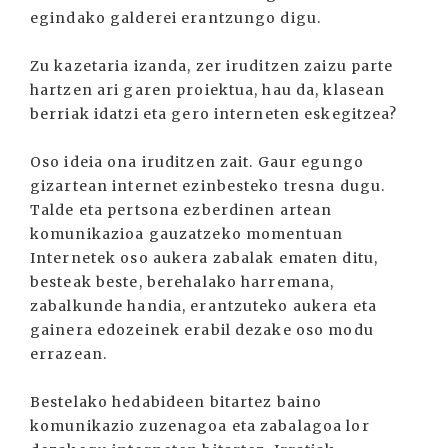
egindako galderei erantzungo digu.
Zu kazetaria izanda, zer iruditzen zaizu parte
hartzen ari garen proiektua, hau da, klasean
berriak idatzi eta gero interneten eskegitzea?
Oso ideia ona iruditzen zait. Gaur egungo
gizartean internet ezinbesteko tresna dugu.
Talde eta pertsona ezberdinen artean
komunikazioa gauzatzeko momentuan
Internetek oso aukera zabalak ematen ditu,
besteak beste, berehalako harremana,
zabalkunde handia, erantzuteko aukera eta
gainera edozeinek erabil dezake oso modu
errazean.
Bestelako hedabideen bitartez baino
komunikazio zuzenagoa eta zabalagoa lor