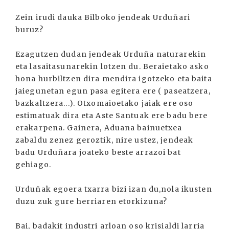
Zein irudi dauka Bilboko jendeak Urduñari
buruz?
Ezagutzen dudan jendeak Urduña naturarekin
eta lasaitasunarekin lotzen du. Beraietako asko
hona hurbiltzen dira mendira igotzeko eta baita
jaiegunetan egun pasa egitera ere ( paseatzera,
bazkaltzera...). Otxomaioetako jaiak ere oso
estimatuak dira eta Aste Santuak ere badu bere
erakarpena. Gainera, Aduana bainuetxea
zabaldu zenez geroztik, nire ustez, jendeak
badu Urduñara joateko beste arrazoi bat
gehiago.
Urduñak egoera txarra bizi izan du,nola ikusten
duzu zuk gure herriaren etorkizuna?
Bai, badakit industri arloan oso krisialdi larria