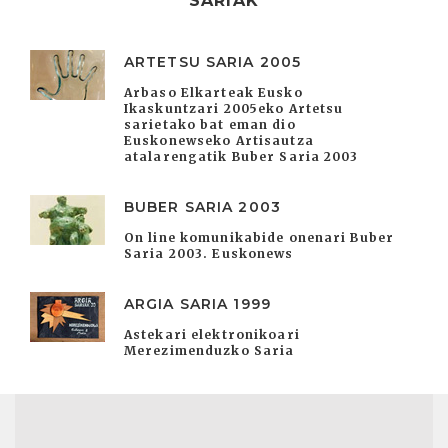
SARIAK
ARTETSU SARIA 2005
Arbaso Elkarteak Eusko
Ikaskuntzari 2005eko Artetsu
sarietako bat eman dio
Euskonewseko Artisautza
atalarengatik Buber Saria 2003
BUBER SARIA 2003
On line komunikabide onenari Buber
Saria 2003. Euskonews
ARGIA SARIA 1999
Astekari elektronikoari
Merezimenduzko Saria