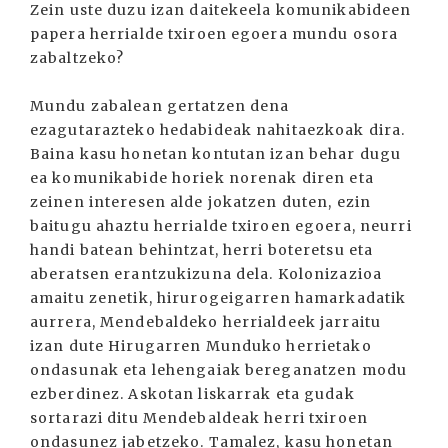
Zein uste duzu izan daitekeela komunikabideen
papera herrialde txiroen egoera mundu osora
zabaltzeko?
Mundu zabalean gertatzen dena
ezagutarazteko hedabideak nahitaezkoak dira.
Baina kasu honetan kontutan izan behar dugu
ea komunikabide horiek norenak diren eta
zeinen interesen alde jokatzen duten, ezin
baitugu ahaztu herrialde txiroen egoera, neurri
handi batean behintzat, herri boteretsu eta
aberatsen erantzukizuna dela. Kolonizazioa
amaitu zenetik, hirurogeigarren hamarkadatik
aurrera, Mendebaldeko herrialdeek jarraitu
izan dute Hirugarren Munduko herrietako
ondasunak eta lehengaiak bereganatzen modu
ezberdinez. Askotan liskarrak eta gudak
sortarazi ditu Mendebaldeak herri txiroen
ondasunez jabetzeko. Tamalez, kasu honetan