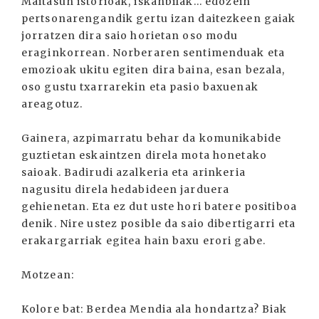
Maitasun istorioak, iskanbilak... edozein
pertsonarengandik gertu izan daitezkeen gaiak
jorratzen dira saio horietan oso modu
eraginkorrean. Norberaren sentimenduak eta
emozioak ukitu egiten dira baina, esan bezala,
oso gustu txarrarekin eta pasio baxuenak
areagotuz.
Gainera, azpimarratu behar da komunikabide
guztietan eskaintzen direla mota honetako
saioak. Badirudi azalkeria eta arinkeria
nagusitu direla hedabideen jarduera
gehienetan. Eta ez dut uste hori batere positiboa
denik. Nire ustez posible da saio dibertigarri eta
erakargarriak egitea hain baxu erori gabe.
Motzean:
Kolore bat: Berdea Mendia ala hondartza? Biak