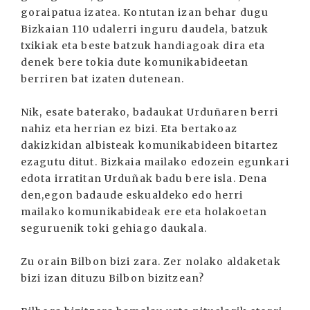
goraipatua izatea. Kontutan izan behar dugu
Bizkaian 110 udalerri inguru daudela, batzuk
txikiak eta beste batzuk handiagoak dira eta
denek bere tokia dute komunikabideetan
berriren bat izaten dutenean.
Nik, esate baterako, badaukat Urduñaren berri
nahiz eta herrian ez bizi. Eta bertakoaz
dakizkidan albisteak komunikabideen bitartez
ezagutu ditut. Bizkaia mailako edozein egunkari
edota irratitan Urduñak badu bere isla. Dena
den,egon badaude eskualdeko edo herri
mailako komunikabideak ere eta holakoetan
seguruenik toki gehiago daukala.
Zu orain Bilbon bizi zara. Zer nolako aldaketak
bizi izan dituzu Bilbon bizitzean?