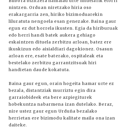
Bilbora bizitzera hamalau urte nituelarik etorri
nintzen. Orduan niretzako hiria oso
erakargarria zen, hiriko bizimoduarekin
liluratuta nengoela esan genezake. Baina gaur
egun ez dut horrela ikusten. Egia da hiriburuak
edo herri handi batek aukera gehiago
eskaintzen dituela zerbitzu arloan, batez ere
ikuskizun edo aisialdiari dagokionez. Osasun
arloan ere, esate baterako, ospitaleak eta
bestelako zerbitzu garrantzitsuak hiri
handietan daude kokatuta.
Baina gaur egun, orain hogeita hamar urte ez
bezala, distantziak murriztu egin dira
garraiobideek eta bere azpiegiturek
hobekuntza nabarmena izan dutelako. Beraz,
nire ustez gaur egun Urduña bezalako
herrietan ere bizimodu kalitate maila ona izan
daiteke.