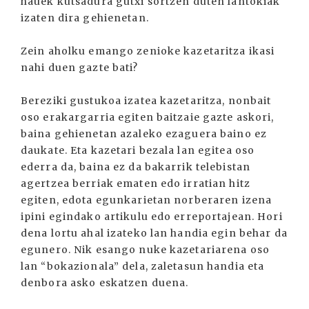
hauek kutsadura gutxi sortzen duten lantokiak
izaten dira gehienetan.
Zein aholku emango zenioke kazetaritza ikasi
nahi duen gazte bati?
Bereziki gustukoa izatea kazetaritza, nonbait
oso erakargarria egiten baitzaie gazte askori,
baina gehienetan azaleko ezaguera baino ez
daukate. Eta kazetari bezala lan egitea oso
ederra da, baina ez da bakarrik telebistan
agertzea berriak ematen edo irratian hitz
egiten, edota egunkarietan norberaren izena
ipini egindako artikulu edo erreportajean. Hori
dena lortu ahal izateko lan handia egin behar da
egunero. Nik esango nuke kazetariarena oso
lan “bokazionala” dela, zaletasun handia eta
denbora asko eskatzen duena.