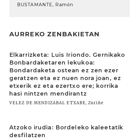
BUSTAMANTE, Ramón
AURREKO ZENBAKIETAN
Irakurri
Elkarrizketa: Luis Iriondo. Gernikako
Bonbardaketaren lekukoa:
Bondardaketa ostean ez zen ezer
geratzen eta ez nuen nora joan, ez
etxerik ez eta ezertxo ere; korrika
hasi nintzen mendirantz
VELEZ DE MENDIZABAL ETXABE, Zuriñe
Irakurri
Atzoko irudia: Bordeleko kaleetatik
desfilatzen