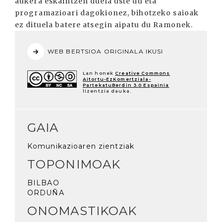
aukera eskaintzen duela uste du eta
programazioari dagokionez, bihotzeko saioak
ez dituela batere atsegin aipatu du Ramonek.
WEB BERTSIOA ORIGINALA IKUSI
Lan honek
Creative Commons
Aitortu-EzKomertziala-
PartekatuBerdin 3.0 Espainia
lizentzia dauka.
GAIA
Komunikazioaren zientziak
TOPONIMOAK
BILBAO
ORDUÑA
ONOMASTIKOAK