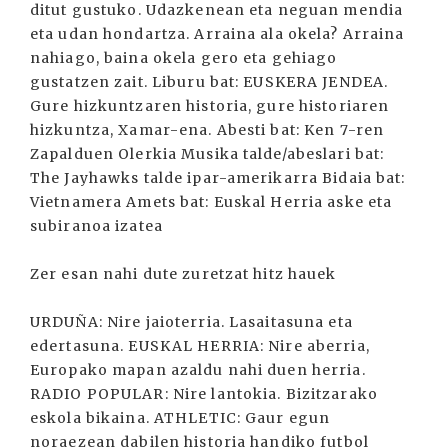
ditut gustuko. Udazkenean eta neguan mendia
eta udan hondartza. Arraina ala okela? Arraina
nahiago, baina okela gero eta gehiago
gustatzen zait. Liburu bat: EUSKERA JENDEA.
Gure hizkuntzaren historia, gure historiaren
hizkuntza, Xamar-ena. Abesti bat: Ken 7-ren
Zapalduen Olerkia Musika talde/abeslari bat:
The Jayhawks talde ipar-amerikarra Bidaia bat:
Vietnamera Amets bat: Euskal Herria aske eta
subiranoa izatea
Zer esan nahi dute zuretzat hitz hauek
URDUÑA: Nire jaioterria. Lasaitasuna eta
edertasuna. EUSKAL HERRIA: Nire aberria,
Europako mapan azaldu nahi duen herria.
RADIO POPULAR: Nire lantokia. Bizitzarako
eskola bikaina. ATHLETIC: Gaur egun
noraezean dabilen historia handiko futbol