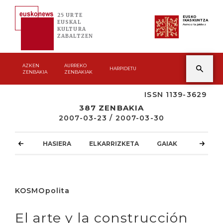
25 URTE
EUSKO
IKASKUNTZA
EUSKAL
Asmoz ta jakitez
KULTURA
ZABALTZEN
AZKEN
AURREKO
HARPIDETU
ZENBAKIA
ZENBAKIAK
ISSN 1139-3629
387 ZENBAKIA
2007-03-23 / 2007-03-30
HASIERA
ELKARRIZKETA
GAIAK
ATZOKO
KOSMOpolita
El arte y la construcción