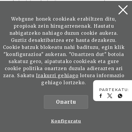
Título del artículo: “Pintores” Autor: Anónimo
No. 462 (30/7/1906) - Ilustración de tapa con
fotografía del pintor(se refiere a su
Webgune honek cookieak erabiltzen ditu,
fallecimiento)
propioak zein hirugarrenenak. Hautatu
nabigatzeko nahiago duzun cookie aukera.
Título del artículo: “Anselmo de Guinea” Autor:
Guztiz desaktibatzea ere hauta dezakezu.
Anónimo No. 462 (30/7/1906) pp 470-471
Cookie batzuk blokeatu nahi badituzu, egin klik
"konfigurazioa" aukeran. "Onartzen dut" botoia
Reproducción de la obra: “La vuelta de la
sakatuz gero, aipatutako cookieak eta gure
romería” No. 645 (30/08/1911) p. 555
cookie politika onartzen duzula adierazten ari
zara. Sakatu
Irakurri gehiago
lotura informazio
Reproducción de la obra: “Salvamento” No. 648
gehiago lortzeko.
(30/9/1911) p. 549
Onartu
Fotografía del pintor Anselmo Guinea No. 669
(30/4/1912) - Ilustración de tapa
Konfiguratu
Título del artículo: “Tragedias del mar” -
Bermeo, El Anchove, Lekeitio, Andarroa, de luto