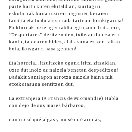
parte hartu zuten ekitaldian, ziurtagiri
eskolarrak banatu ziren nagusiei, beraien
familia eta txalo zaparrada tartean, hunkigarria!
Folkloreak bere agerraldia egin zuen baita ere,
“Despertares” deritzen den, txiletar dantza eta
kantu, taldearen bidez, alaitasuna ez zen faltan
bota, ikusgarri pasa genuen!
Eta horrela... itzultzeko eguna iritsi zitzaidan.
Uzte dut inoiz ez naizela benetan despeditzen!
Badakit Santiagon arrotza naizela baina nik
etxekotasuna sentitzen dut.
La extranjera (A Francis de Miomandre) Habla
con dejo de sus mares bárbaros,
con no sé qué algas y no sé qué arenas;