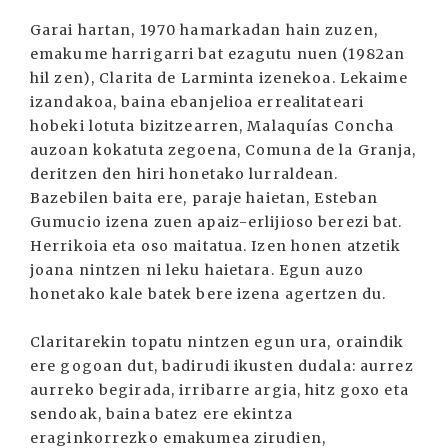
Garai hartan, 1970 hamarkadan hain zuzen,
emakume harrigarri bat ezagutu nuen (1982an
hil zen), Clarita de Larminta izenekoa. Lekaime
izandakoa, baina ebanjelioa errealitateari
hobeki lotuta bizitzearren, Malaquías Concha
auzoan kokatuta zegoena, Comuna de la Granja,
deritzen den hiri honetako lurraldean.
Bazebilen baita ere, paraje haietan, Esteban
Gumucio izena zuen apaiz-erlijioso berezi bat.
Herrikoia eta oso maitatua. Izen honen atzetik
joana nintzen ni leku haietara. Egun auzo
honetako kale batek bere izena agertzen du.
Claritarekin topatu nintzen egun ura, oraindik
ere gogoan dut, badirudi ikusten dudala: aurrez
aurreko begirada, irribarre argia, hitz goxo eta
sendoak, baina batez ere ekintza
eraginkorrezko emakumea zirudien,