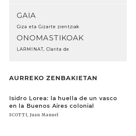
GAIA
Giza eta Gizarte zientziak
ONOMASTIKOAK
LARMINAT, Clarita de
AURREKO ZENBAKIETAN
Irakurri
Isidro Lorea: la huella de un vasco
en la Buenos Aires colonial
SCOTTI, Juan Manuel
Irakurri