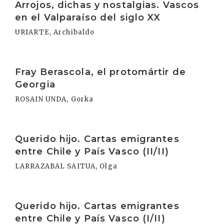
Arrojos, dichas y nostalgias. Vascos
en el Valparaíso del siglo XX
URIARTE, Archibaldo
Irakurri
Fray Berascola, el protomártir de
Georgia
ROSAIN UNDA, Gorka
Irakurri
Querido hijo. Cartas emigrantes
entre Chile y País Vasco (II/II)
LARRAZABAL SAITUA, Olga
Irakurri
Querido hijo. Cartas emigrantes
entre Chile y País Vasco (I/II)