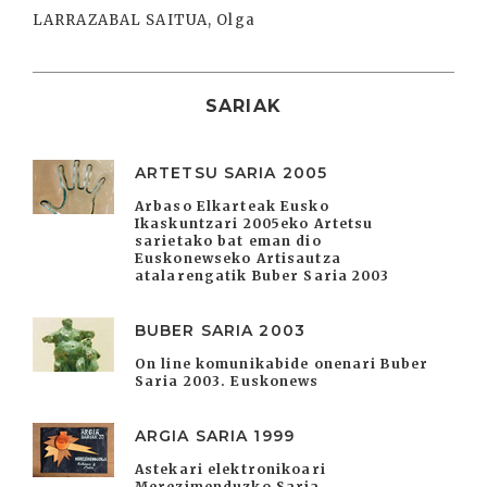
LARRAZABAL SAITUA, Olga
SARIAK
ARTETSU SARIA 2005
Arbaso Elkarteak Eusko
Ikaskuntzari 2005eko Artetsu
sarietako bat eman dio
Euskonewseko Artisautza
atalarengatik Buber Saria 2003
BUBER SARIA 2003
On line komunikabide onenari Buber
Saria 2003. Euskonews
ARGIA SARIA 1999
Astekari elektronikoari
Merezimenduzko Saria