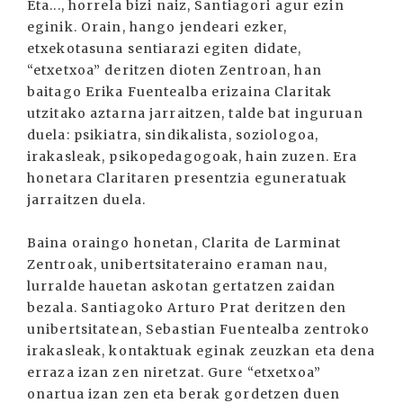
Eta..., horrela bizi naiz, Santiagori agur ezin
eginik. Orain, hango jendeari ezker,
etxekotasuna sentiarazi egiten didate,
“etxetxoa” deritzen dioten Zentroan, han
baitago Erika Fuentealba erizaina Claritak
utzitako aztarna jarraitzen, talde bat inguruan
duela: psikiatra, sindikalista, soziologoa,
irakasleak, psikopedagogoak, hain zuzen. Era
honetara Claritaren presentzia eguneratuak
jarraitzen duela.
Baina oraingo honetan, Clarita de Larminat
Zentroak, unibertsitateraino eraman nau,
lurralde hauetan askotan gertatzen zaidan
bezala. Santiagoko Arturo Prat deritzen den
unibertsitatean, Sebastian Fuentealba zentroko
irakasleak, kontaktuak eginak zeuzkan eta dena
erraza izan zen niretzat. Gure “etxetxoa”
onartua izan zen eta berak gordetzen duen