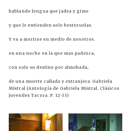
hablando lengua que jadea y gime
y que le entienden solo bestezuelas.
Y va a morirse en medio de nosotros.
en una noche en la que mas padezca,
con solo su destino por almohada,
de una muerte callada y extranjera. Gabriela
Mistral (Antología de Gabriela Mistral. Clásicos
juveniles Tacora. P. 12-13)