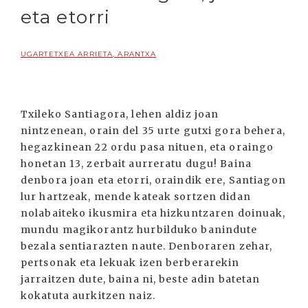
eta etorri
UGARTETXEA ARRIETA, ARANTXA
Txileko Santiagora, lehen aldiz joan
nintzenean, orain del 35 urte gutxi gora behera,
hegazkinean 22 ordu pasa nituen, eta oraingo
honetan 13, zerbait aurreratu dugu! Baina
denbora joan eta etorri, oraindik ere, Santiagon
lur hartzeak, mende kateak sortzen didan
nolabaiteko ikusmira eta hizkuntzaren doinuak,
mundu magikorantz hurbilduko banindute
bezala sentiarazten naute. Denboraren zehar,
pertsonak eta lekuak izen berberarekin
jarraitzen dute, baina ni, beste adin batetan
kokatuta aurkitzen naiz.