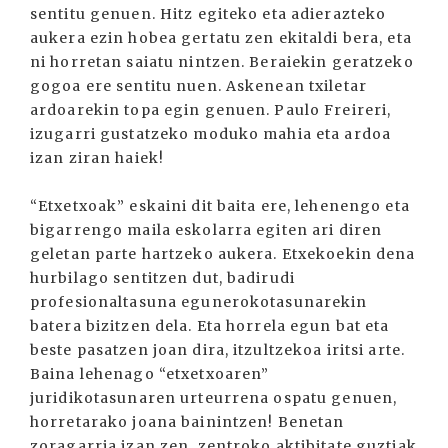
sentitu genuen. Hitz egiteko eta adierazteko
aukera ezin hobea gertatu zen ekitaldi bera, eta
ni horretan saiatu nintzen. Beraiekin geratzeko
gogoa ere sentitu nuen. Askenean txiletar
ardoarekin topa egin genuen. Paulo Freireri,
izugarri gustatzeko moduko mahia eta ardoa
izan ziran haiek!
“Etxetxoak” eskaini dit baita ere, lehenengo eta
bigarrengo maila eskolarra egiten ari diren
geletan parte hartzeko aukera. Etxekoekin dena
hurbilago sentitzen dut, badirudi
profesionaltasuna egunerokotasunarekin
batera bizitzen dela. Eta horrela egun bat eta
beste pasatzen joan dira, itzultzekoa iritsi arte.
Baina lehenago “etxetxoaren”
juridikotasunaren urteurrena ospatu genuen,
horretarako joana bainintzen! Benetan
zoragarria izan zen, zentroko aktibitate guztiak