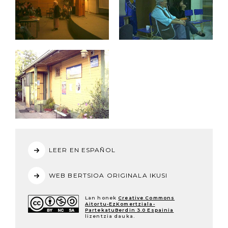
LEER EN ESPAÑOL
WEB BERTSIOA ORIGINALA IKUSI
Lan honek
Creative Commons
Aitortu-EzKomertziala-
PartekatuBerdin 3.0 Espainia
lizentzia dauka.