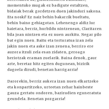
momentuko mugak ez badigute estaltzen,
bidaiak berak gordetzen duen jakinduri sakona.
Eta noski! Ez naiz behin bakarrik bueltatu,
behin baino gehiagotan. Lehenengo aldiz lur
haietara, berriz, hurbildu nintzenean, Claritaren
bila joan nintzen eta ez nuen aurkitu. Negar pilo
bat egin nuen. Baitu eta torturatua izan zela
jakin nuen eta aske izan zenena, berriro ere
auzora itzuli zela esan zidaten, geroago
heriotzak eraman zuelarik. Baina denok, gaur
arte, beretaz hitz egiten dugunean, bizirik
dagoela dirudi, benetan harrigarria!
Darorekin, berriz aukera izan nuen elkartzeko
eta konpartitzeko, urteetan zehar hainbeste
gauza gertatu ondoren, bazirudien eguneratuta
geundela. Benetan pozgarria!