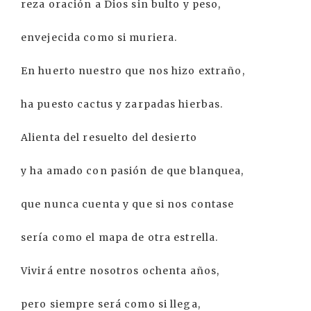
reza oración a Dios sin bulto y peso,
envejecida como si muriera.
En huerto nuestro que nos hizo extraño,
ha puesto cactus y zarpadas hierbas.
Alienta del resuelto del desierto
y ha amado con pasión de que blanquea,
que nunca cuenta y que si nos contase
sería como el mapa de otra estrella.
Vivirá entre nosotros ochenta años,
pero siempre será como si llega,