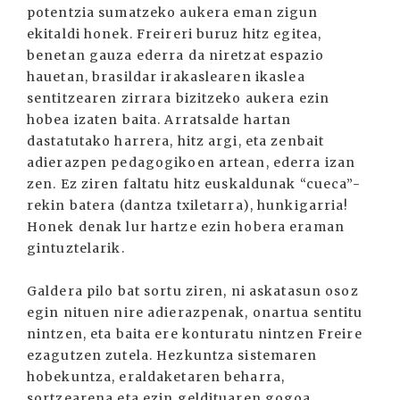
potentzia sumatzeko aukera eman zigun
ekitaldi honek. Freireri buruz hitz egitea,
benetan gauza ederra da niretzat espazio
hauetan, brasildar irakaslearen ikaslea
sentitzearen zirrara bizitzeko aukera ezin
hobea izaten baita. Arratsalde hartan
dastatutako harrera, hitz argi, eta zenbait
adierazpen pedagogikoen artean, ederra izan
zen. Ez ziren faltatu hitz euskaldunak “cueca”-
rekin batera (dantza txiletarra), hunkigarria!
Honek denak lur hartze ezin hobera eraman
gintuztelarik.
Galdera pilo bat sortu ziren, ni askatasun osoz
egin nituen nire adierazpenak, onartua sentitu
nintzen, eta baita ere konturatu nintzen Freire
ezagutzen zutela. Hezkuntza sistemaren
hobekuntza, eraldaketaren beharra,
sortzearena eta ezin geldituaren gogoa