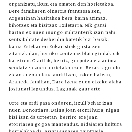
organizatu, ikusi eta ematen den horietakoa.
Bere familiaren oinarria frantsesa zen,
Argentinan hazitakoa bera, baina arimaz,
bihotzez eta bizitzaz Txiletarra. Nik garai
hartan ez nuen inongo militanterik izan nahi,
sentsibilitate desberdin batetik bizi baizik,
baina Estebanen Eukaristiak gustatzen
zitzaizkidan, herriko zentzuaz blai egindakoak
bai ziren. Claritak, berriz, gorputza eta anima
sendatzen zuen horietakoa zen. Berak lagundu
zidan auzoan lana aurkitzen, azken batean,
Araneda familian, Daro izena zuen etxeko alaba
jostunari lagunduz. Lagunak gaur arte.
Urte eta erdi pasa ondoren, itzuli behar izan
nuen Donostiara. Baina joan etorri hura, nigan
bizi izan da urteetan, berriro ere joan
etorriaren gogoa mantenduz. Bidaiaren kultura
horrelakoa da, gizatasunaren zaintzaile,