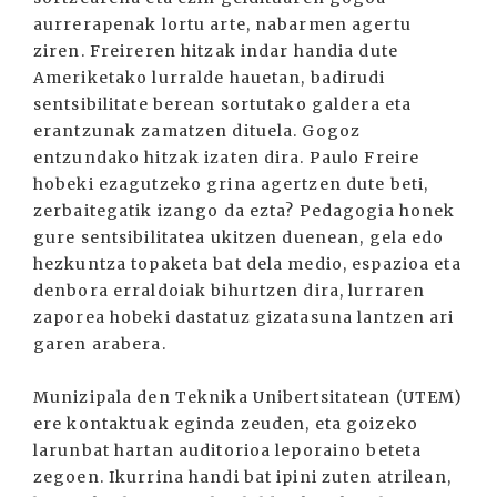
aurrerapenak lortu arte, nabarmen agertu
ziren. Freireren hitzak indar handia dute
Ameriketako lurralde hauetan, badirudi
sentsibilitate berean sortutako galdera eta
erantzunak zamatzen dituela. Gogoz
entzundako hitzak izaten dira. Paulo Freire
hobeki ezagutzeko grina agertzen dute beti,
zerbaitegatik izango da ezta? Pedagogia honek
gure sentsibilitatea ukitzen duenean, gela edo
hezkuntza topaketa bat dela medio, espazioa eta
denbora erraldoiak bihurtzen dira, lurraren
zaporea hobeki dastatuz gizatasuna lantzen ari
garen arabera.
Munizipala den Teknika Unibertsitatean (UTEM)
ere kontaktuak eginda zeuden, eta goizeko
larunbat hartan auditorioa leporaino beteta
zegoen. Ikurrina handi bat ipini zuten atrilean,