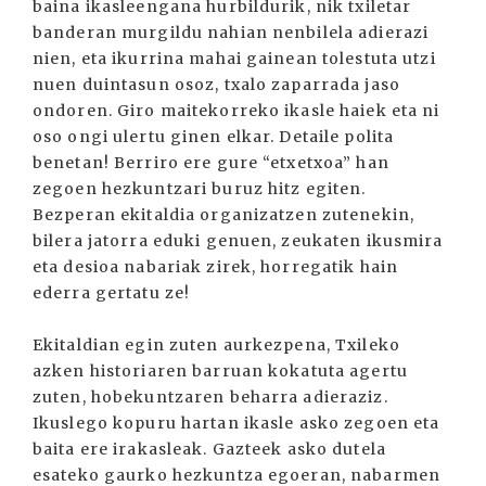
baina ikasleengana hurbildurik, nik txiletar
banderan murgildu nahian nenbilela adierazi
nien, eta ikurrina mahai gainean tolestuta utzi
nuen duintasun osoz, txalo zaparrada jaso
ondoren. Giro maitekorreko ikasle haiek eta ni
oso ongi ulertu ginen elkar. Detaile polita
benetan! Berriro ere gure “etxetxoa” han
zegoen hezkuntzari buruz hitz egiten.
Bezperan ekitaldia organizatzen zutenekin,
bilera jatorra eduki genuen, zeukaten ikusmira
eta desioa nabariak zirek, horregatik hain
ederra gertatu ze!
Ekitaldian egin zuten aurkezpena, Txileko
azken historiaren barruan kokatuta agertu
zuten, hobekuntzaren beharra adieraziz.
Ikuslego kopuru hartan ikasle asko zegoen eta
baita ere irakasleak. Gazteek asko dutela
esateko gaurko hezkuntza egoeran, nabarmen