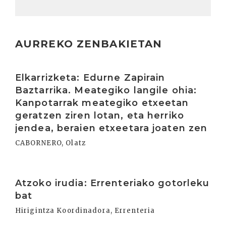
AURREKO ZENBAKIETAN
Irakurri
Elkarrizketa: Edurne Zapirain
Baztarrika. Meategiko langile ohia:
Kanpotarrak meategiko etxeetan
geratzen ziren lotan, eta herriko
jendea, beraien etxeetara joaten zen
CABORNERO, Olatz
Irakurri
Atzoko irudia: Errenteriako gotorleku
bat
Hirigintza Koordinadora, Errenteria