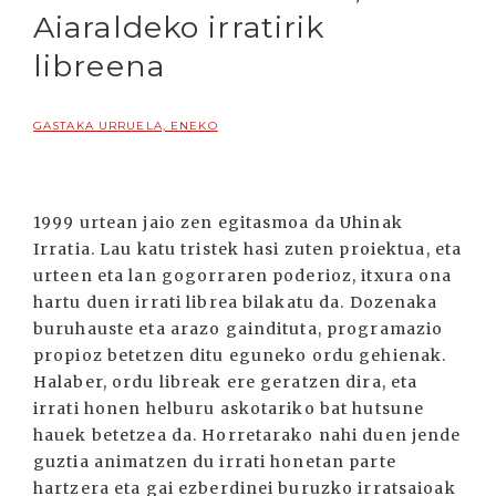
Aiaraldeko irratirik
libreena
GASTAKA URRUELA, ENEKO
1999 urtean jaio zen egitasmoa da Uhinak
Irratia. Lau katu tristek hasi zuten proiektua, eta
urteen eta lan gogorraren poderioz, itxura ona
hartu duen irrati librea bilakatu da. Dozenaka
buruhauste eta arazo gaindituta, programazio
propioz betetzen ditu eguneko ordu gehienak.
Halaber, ordu libreak ere geratzen dira, eta
irrati honen helburu askotariko bat hutsune
hauek betetzea da. Horretarako nahi duen jende
guztia animatzen du irrati honetan parte
hartzera eta gai ezberdinei buruzko irratsaioak