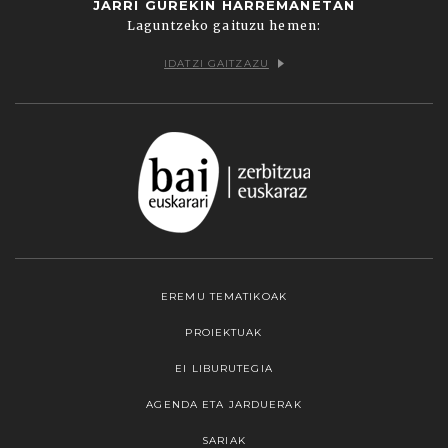
JARRI GUREKIN HARREMANETAN
Laguntzeko gaituzu hemen:
IDATZI GAITZAZU
EREMU TEMATIKOAK
PROIEKTUAK
EI LIBURUTEGIA
AGENDA ETA JARDUERAK
SARIAK