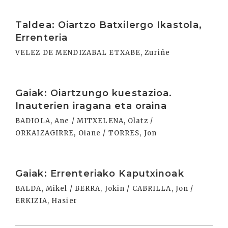
Irakurri
Taldea: Oiartzo Batxilergo Ikastola,
Errenteria
VELEZ DE MENDIZABAL ETXABE, Zuriñe
Irakurri
Gaiak: Oiartzungo kuestazioa.
Inauterien iragana eta oraina
BADIOLA, Ane / MITXELENA, Olatz /
ORKAIZAGIRRE, Oiane / TORRES, Jon
Irakurri
Gaiak: Errenteriako Kaputxinoak
BALDA, Mikel / BERRA, Jokin / CABRILLA, Jon /
ERKIZIA, Hasier