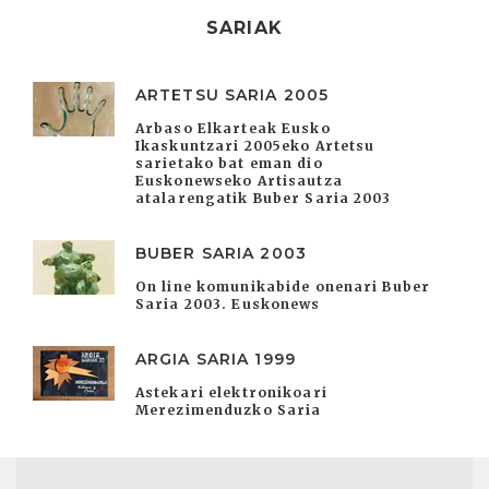
SARIAK
ARTETSU SARIA 2005
Arbaso Elkarteak Eusko
Ikaskuntzari 2005eko Artetsu
sarietako bat eman dio
Euskonewseko Artisautza
atalarengatik Buber Saria 2003
BUBER SARIA 2003
On line komunikabide onenari Buber
Saria 2003. Euskonews
ARGIA SARIA 1999
Astekari elektronikoari
Merezimenduzko Saria