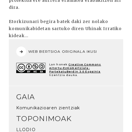
proiektua ere aurrera eramatea erabakitzen ari
dira.
Etorkizunari begira batek daki zer nolako
komunikabidetan sartuko diren Uhinak Irratiko
kideak...
WEB BERTSIOA ORIGINALA IKUSI
Lan honek
Creative Commons
Aitortu-EzKomertziala-
PartekatuBerdin 3.0 Espainia
lizentzia dauka.
GAIA
Komunikazioaren zientziak
TOPONIMOAK
LLODIO