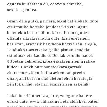
egitera bultzatzen du, edozein adineko,
sexuko...jendea.
Orain dela gutxi, gainera, lokal bat alokatu dute
eta irratiko bertako jendearekin eta lagun
batzuekin batera Uhinak Irratiaren egoitza
ofiziala altxatzea lortu dute. Izan ere lehen,
hasieran, arazorik handiena horixe zen, alegia,
Laudioko Gaztetxeko goiko pisuan zeudela
estudioak eta Laudioko Udalak estudio hauek
9:30etan gehienez ixtea eskatzen zien irratiko
kideei. Honek buruhauste ikaragarriak
ekartzen zizkien, baina azkenean prezio
onargarri batean utzi zieten lehen harategia
zen lokal hau, eta han ezarri ziren azkenik.
Lokal berri honetaz aparte, webgune bat ere
eraiki dute, www.uhinak.net, eta aldizkari baten