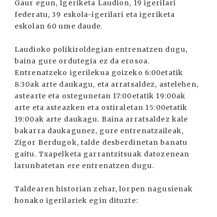
Gaur egun, Igeriketa Laudion, 19 igerilari
federatu, 39 eskola-igerilari eta igeriketa
eskolan 60 ume daude.
Laudioko polikiroldegian entrenatzen dugu,
baina gure ordutegia ez da erosoa.
Entrenatzeko igerilekua goizeko 6:00etatik
8:30ak arte daukagu, eta arratsaldez, astelehen,
astearte eta ostegunetan 17:00etatik 19:00ak
arte eta asteazken eta ostiraletan 15:00etatik
19:00ak arte daukagu. Baina arratsaldez kale
bakarra daukagunez, gure entrenatzaileak,
Zigor Berdugok, talde desberdinetan banatu
gaitu. Txapelketa garrantzitsuak datozenean
larunbatetan ere entrenatzen dugu.
Taldearen historian zehar, lorpen nagusienak
honako igerilariek egin dituzte: