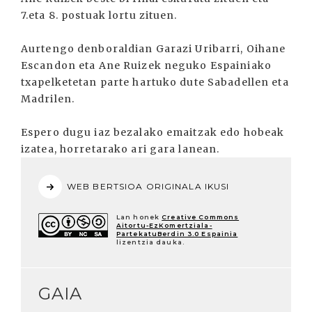
7.eta 8. postuak lortu zituen.
Aurtengo denboraldian Garazi Uribarri, Oihane
Escandon eta Ane Ruizek neguko Espainiako
txapelketetan parte hartuko dute Sabadellen eta
Madrilen.
Espero dugu iaz bezalako emaitzak edo hobeak
izatea, horretarako ari gara lanean.
WEB BERTSIOA ORIGINALA IKUSI
Lan honek
Creative Commons
Aitortu-EzKomertziala-
PartekatuBerdin 3.0 Espainia
lizentzia dauka.
GAIA