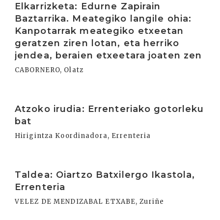
Elkarrizketa: Edurne Zapirain
Baztarrika. Meategiko langile ohia:
Kanpotarrak meategiko etxeetan
geratzen ziren lotan, eta herriko
jendea, beraien etxeetara joaten zen
CABORNERO, Olatz
Irakurri
Atzoko irudia: Errenteriako gotorleku
bat
Hirigintza Koordinadora, Errenteria
Irakurri
Taldea: Oiartzo Batxilergo Ikastola,
Errenteria
VELEZ DE MENDIZABAL ETXABE, Zuriñe