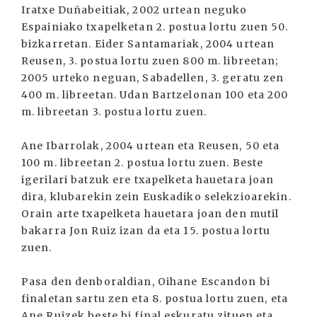
Iratxe Duñabeitiak, 2002 urtean neguko
Espainiako txapelketan 2. postua lortu zuen 50.
bizkarretan. Eider Santamariak, 2004 urtean
Reusen, 3. postua lortu zuen 800 m. libreetan;
2005 urteko neguan, Sabadellen, 3. geratu zen
400 m. libreetan. Udan Bartzelonan 100 eta 200
m. libreetan 3. postua lortu zuen.
Ane Ibarrolak, 2004 urtean eta Reusen, 50 eta
100 m. libreetan 2. postua lortu zuen. Beste
igerilari batzuk ere txapelketa hauetara joan
dira, klubarekin zein Euskadiko selekzioarekin.
Orain arte txapelketa hauetara joan den mutil
bakarra Jon Ruiz izan da eta 15. postua lortu
zuen.
Pasa den denboraldian, Oihane Escandon bi
finaletan sartu zen eta 8. postua lortu zuen, eta
Ane Ruizek beste bi final eskuratu zituen eta