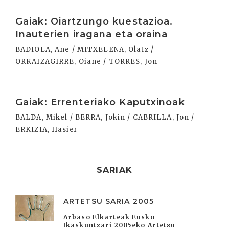
Irakurri
Gaiak: Oiartzungo kuestazioa.
Inauterien iragana eta oraina
BADIOLA, Ane / MITXELENA, Olatz /
ORKAIZAGIRRE, Oiane / TORRES, Jon
Irakurri
Gaiak: Errenteriako Kaputxinoak
BALDA, Mikel / BERRA, Jokin / CABRILLA, Jon /
ERKIZIA, Hasier
SARIAK
ARTETSU SARIA 2005
Arbaso Elkarteak Eusko
Ikaskuntzari 2005eko Artetsu