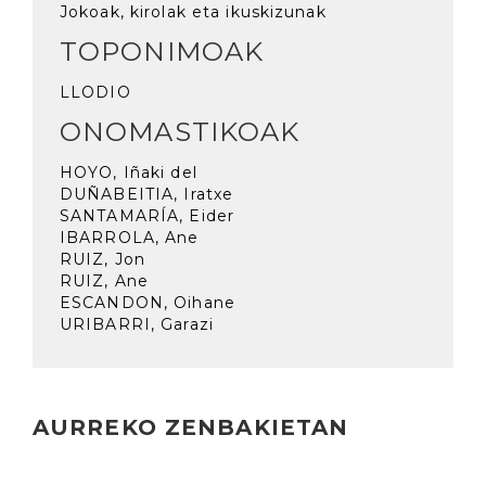
Jokoak, kirolak eta ikuskizunak
TOPONIMOAK
LLODIO
ONOMASTIKOAK
HOYO, Iñaki del
DUÑABEITIA, Iratxe
SANTAMARÍA, Eider
IBARROLA, Ane
RUIZ, Jon
RUIZ, Ane
ESCANDON, Oihane
URIBARRI, Garazi
AURREKO ZENBAKIETAN
Irakurri