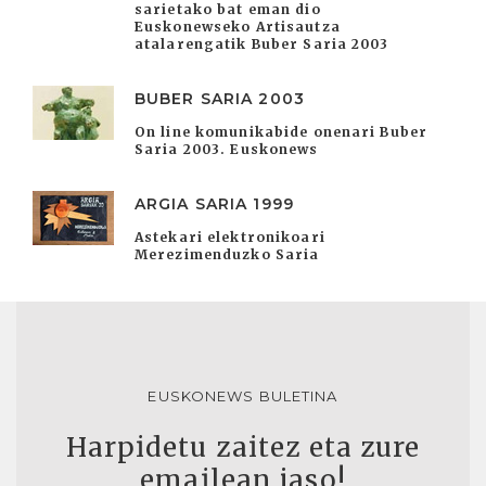
sarietako bat eman dio
Euskonewseko Artisautza
atalarengatik Buber Saria 2003
BUBER SARIA 2003
On line komunikabide onenari Buber
Saria 2003. Euskonews
ARGIA SARIA 1999
Astekari elektronikoari
Merezimenduzko Saria
EUSKONEWS BULETINA
Harpidetu zaitez eta zure
emailean jaso!