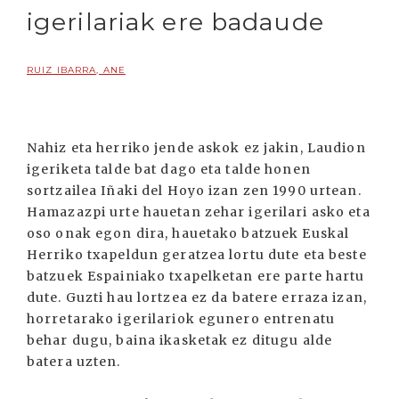
igerilariak ere badaude
RUIZ IBARRA, ANE
Nahiz eta herriko jende askok ez jakin, Laudion
igeriketa talde bat dago eta talde honen
sortzailea Iñaki del Hoyo izan zen 1990 urtean.
Hamazazpi urte hauetan zehar igerilari asko eta
oso onak egon dira, hauetako batzuek Euskal
Herriko txapeldun geratzea lortu dute eta beste
batzuek Espainiako txapelketan ere parte hartu
dute. Guzti hau lortzea ez da batere erraza izan,
horretarako igerilariok egunero entrenatu
behar dugu, baina ikasketak ez ditugu alde
batera uzten.