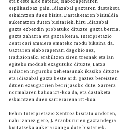
eta beste alde batetik, elaborapenaren
esplikazioaz gain, Idiazabal gaztaren dastaketa
eskaintzen duen bisita. Dastaketaren bisitaldia
aukeratzen duten bisitariek, hiru Idiazabal
gazta ezberdin probatuko dituzte: gazta berria,
gazta zaharra eta gazta ketua. Interpretazio
Zentroari amaiera emateko modu bikaina da.
Gaztaren elaborapenari dagokionez,
tradizionalki erabiltzen ziren tresnak eta lan
egiteko moduak ezagutuko dituzte, Latxa
ardiaren inguruko xehetasunak ikasiko dituzte
eta Idiazabal gazta beste ardi gaztez bereizten
dituen ezaugarrien berri jasoko dute. Sarrera
normalaren balioa 2¤-koa da, eta dastaketa
eskaintzen duen sarrerarena 3¤-koa.
Behin Interpretazio Zentroa bisitatu ondoren,
nahi izanez gero, J. Aranbururen gaztandegia
bisitatzeko aukera izango dute bisitariek.