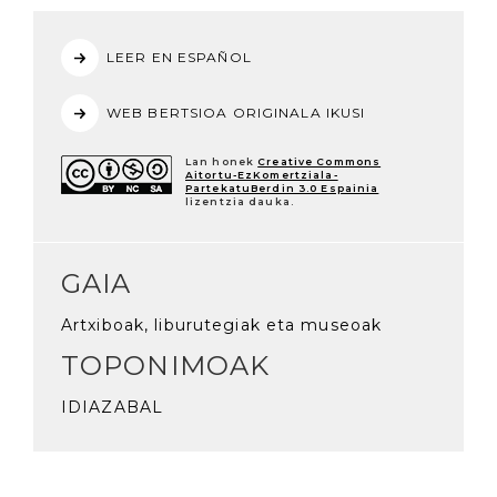
LEER EN ESPAÑOL
WEB BERTSIOA ORIGINALA IKUSI
Lan honek
Creative Commons
Aitortu-EzKomertziala-
PartekatuBerdin 3.0 Espainia
lizentzia dauka.
GAIA
Artxiboak, liburutegiak eta museoak
TOPONIMOAK
IDIAZABAL