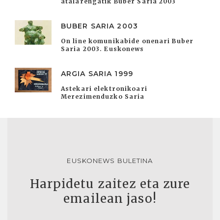
atalarengatik Buber Saria 2003
BUBER SARIA 2003
On line komunikabide onenari Buber
Saria 2003. Euskonews
ARGIA SARIA 1999
Astekari elektronikoari
Merezimenduzko Saria
EUSKONEWS BULETINA
Harpidetu zaitez eta zure
emailean jaso!