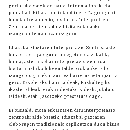
gertatuko zaizkien panel informatiboak eta
pantaila taktilak topatuko dituzte. Lagungarri
hauek direla medio, bisitariek Interpretazio
Zentroa beraien kabuz bisitatzeko aukera
izango dute nahi izanez gero.
Idiazabal Gaztaren Interpretazio Zentroa aste-
bukaera eta jaiegunetan egoten da zabalik,
baina, astean zehar interpretazio zentroa
bisitatu nahiko lukeen talde orok aukera hori
izango du gurekin aurrez harremanetan jarriz
gero. Eskoletako haur taldeak, Euskaltegiko
ikasle taldeak, erakundeetako kideak, jubilatu
taldeak, etab. jasotzeko prestatuta dago.
Bi bisitaldi mota eskaintzen ditu interpretazio
zentroak; alde batetik, Idiazabal gaztaren
elaborapen tradizionala esplikatzen duen bisita,