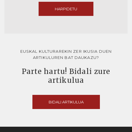
HARPIDETU
EUSKAL KULTURAREKIN ZER IKUSIA DUEN
ARTIKULUREN BAT DAUKAZU?
Parte hartu! Bidali zure
artikulua
BIDALI ARTIKULUA