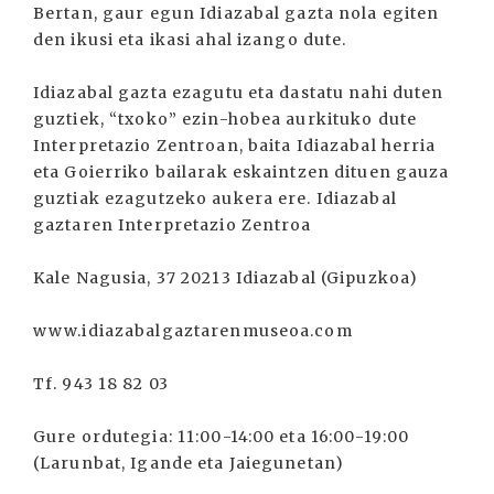
Bertan, gaur egun Idiazabal gazta nola egiten
den ikusi eta ikasi ahal izango dute.
Idiazabal gazta ezagutu eta dastatu nahi duten
guztiek, “txoko” ezin-hobea aurkituko dute
Interpretazio Zentroan, baita Idiazabal herria
eta Goierriko bailarak eskaintzen dituen gauza
guztiak ezagutzeko aukera ere. Idiazabal
gaztaren Interpretazio Zentroa
Kale Nagusia, 37 20213 Idiazabal (Gipuzkoa)
www.idiazabalgaztarenmuseoa.com
Tf. 943 18 82 03
Gure ordutegia: 11:00-14:00 eta 16:00-19:00
(Larunbat, Igande eta Jaiegunetan)