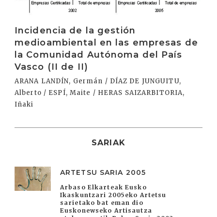
Incidencia de la gestión
medioambiental en las empresas de
la Comunidad Autónoma del País
Vasco (II de II)
ARANA LANDÍN, Germán / DÍAZ DE JUNGUITU,
Alberto / ESPÍ, Maite / HERAS SAIZARBITORIA,
Iñaki
SARIAK
ARTETSU SARIA 2005
Arbaso Elkarteak Eusko
Ikaskuntzari 2005eko Artetsu
sarietako bat eman dio
Euskonewseko Artisautza