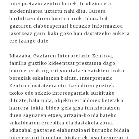
interpretazio zentro honek, tradizioa eta
modernitatea uztartu nahi ditu. Gurera
hurbiltzen diren bisitari orok, Idiazabal
gaztaren elaborapenari buruzko informazioa
jasotzeaz gain, kaki goxo hau dastatzeko aukera
ere izango dute.
Idiazabal Gaztaren Interpretazio Zentroa,
familia guztiko kideentzat prestatuta dago,
haurrei erakargarri suertatzen zaizkien txoko
bereziak eskaintzen baititu. Interpretazio
Zentroa bisitatzera etortzen diren guztiek
txoko edo sekzio interesgarriak aurkituko
dituzte, hala nola, objektu erraldoiez betetako
harrera-tokia, bideo gela gisa funtzionatzen
duen saguaren etxea, artzain-borda bateko
sukaldearen erreplika eta dastaketa zona.
Idiazabal gaztaren elaborazioari buruzko bidaia
interesgarri honetan, bisitariek, oso lagungarri