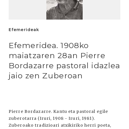
Efemerideak
Efemeridea. 1908ko
maiatzaren 28an Pierre
Bordazarre pastoral idazlea
jaio zen Zuberoan
Pierre Bordazarre. Kantu eta pastoral egile
zuberotarra (Iruri, 1908 - Iruri, 1981).
Zuberoako tradizioari atxikiriko herri poeta,