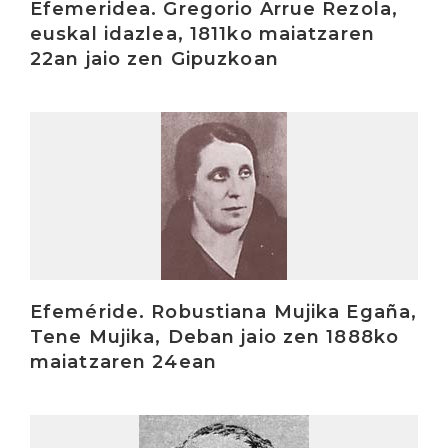
Efemeridea. Gregorio Arrue Rezola,
euskal idazlea, 1811ko maiatzaren
22an jaio zen Gipuzkoan
Irakurri
Efeméride. Robustiana Mujika Egaña,
Tene Mujika, Deban jaio zen 1888ko
maiatzaren 24ean
Irakurri