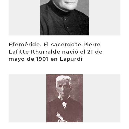
Efeméride. El sacerdote Pierre
Lafitte Ithurralde nació el 21 de
mayo de 1901 en Lapurdi
Irakurri