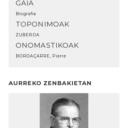
GAIA
Biografia
TOPONIMOAK
ZUBEROA
ONOMASTIKOAK
BORDAÇARRE, Pierre
AURREKO ZENBAKIETAN
Irakurri