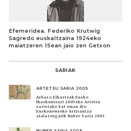
Efemeridea. Federiko Krutwig
Sagredo euskaltzaina 1924eko
maiatzeren 15ean jaio zen Getxon
SARIAK
ARTETSU SARIA 2005
Arbaso Elkarteak Eusko
Ikaskuntzari 2005eko Artetsu
sarietako bat eman dio
Euskonewseko Artisautza
atalarengatik Buber Saria 2003
BUBER SARIA 2003