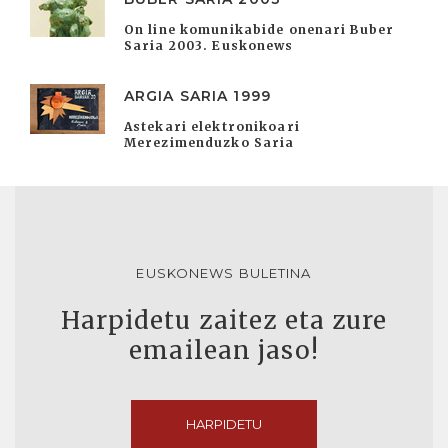
On line komunikabide onenari Buber
Saria 2003. Euskonews
ARGIA SARIA 1999
Astekari elektronikoari
Merezimenduzko Saria
EUSKONEWS BULETINA
Harpidetu zaitez eta zure
emailean jaso!
HARPIDETU