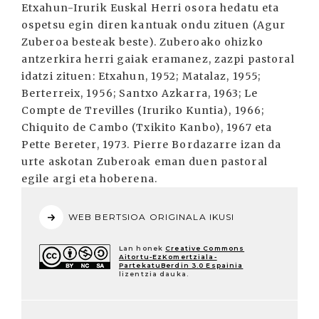
Etxahun-Irurik Euskal Herri osora hedatu eta
ospetsu egin diren kantuak ondu zituen (Agur
Zuberoa besteak beste). Zuberoako ohizko
antzerkira herri gaiak eramanez, zazpi pastoral
idatzi zituen: Etxahun, 1952; Matalaz, 1955;
Berterreix, 1956; Santxo Azkarra, 1963; Le
Compte de Trevilles (Iruriko Kuntia), 1966;
Chiquito de Cambo (Txikito Kanbo), 1967 eta
Pette Bereter, 1973. Pierre Bordazarre izan da
urte askotan Zuberoak eman duen pastoral
egile argi eta hoberena.
WEB BERTSIOA ORIGINALA IKUSI
Lan honek
Creative Commons
Aitortu-EzKomertziala-
PartekatuBerdin 3.0 Espainia
lizentzia dauka.