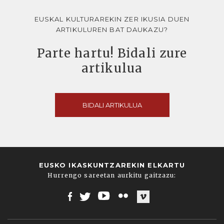
EUSKAL KULTURAREKIN ZER IKUSIA DUEN
ARTIKULUREN BAT DAUKAZU?
Parte hartu! Bidali zure
artikulua
BIDALI ARTIKULUA
EUSKO IKASKUNTZAREKIN ELKARTU
Hurrengo sareetan aurkitu gaitzazu:
Facebook
Twitter
Youtube
Flickr
Vimeo