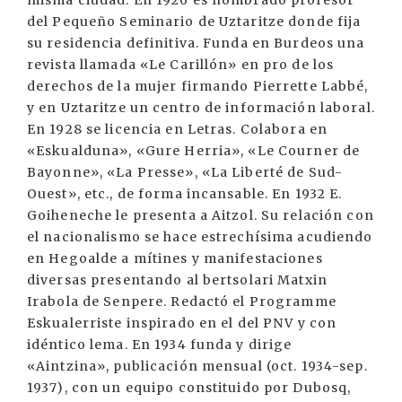
misma ciudad. En 1926 es nombrado profesor
del Pequeño Seminario de Uztaritze donde fija
su residencia definitiva. Funda en Burdeos una
revista llamada «Le Carillón» en pro de los
derechos de la mujer firmando Pierrette Labbé,
y en Uztaritze un centro de información laboral.
En 1928 se licencia en Letras. Colabora en
«Eskualduna», «Gure Herria», «Le Courner de
Bayonne», «La Presse», «La Liberté de Sud-
Ouest», etc., de forma incansable. En 1932 E.
Goiheneche le presenta a Aitzol. Su relación con
el nacionalismo se hace estrechísima acudiendo
en Hegoalde a mítines y manifestaciones
diversas presentando al bertsolari Matxin
Irabola de Senpere. Redactó el Programme
Eskualerriste inspirado en el del PNV y con
idéntico lema. En 1934 funda y dirige
«Aintzina», publicación mensual (oct. 1934-sep.
1937), con un equipo constituido por Dubosq,