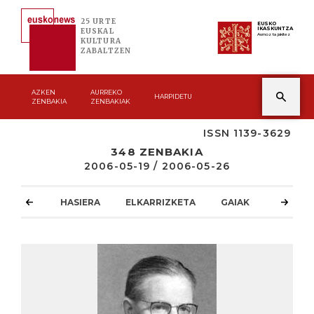
25 URTE
EUSKO
IKASKUNTZA
EUSKAL
Asmoz ta jakitez
KULTURA
ZABALTZEN
AZKEN
AURREKO
HARPIDETU
ZENBAKIA
ZENBAKIAK
ISSN 1139-3629
348 ZENBAKIA
2006-05-19 / 2006-05-26
HASIERA
ELKARRIZKETA
GAIAK
ATZOKO