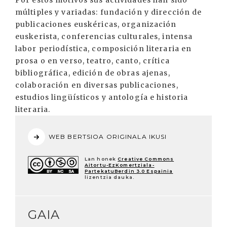
Por estos motivos sus actividades han sido
múltiples y variadas: fundación y dirección de
publicaciones euskéricas, organización
euskerista, conferencias culturales, intensa
labor periodística, composición literaria en
prosa o en verso, teatro, canto, crítica
bibliográfica, edición de obras ajenas,
colaboración en diversas publicaciones,
estudios lingüísticos y antología e historia
literaria.
WEB BERTSIOA ORIGINALA IKUSI
Lan honek
Creative Commons
Aitortu-EzKomertziala-
PartekatuBerdin 3.0 Espainia
lizentzia dauka.
GAIA