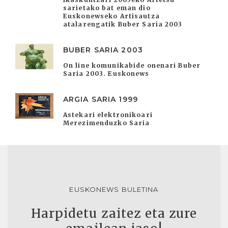
sarietako bat eman dio
Euskonewseko Artisautza
atalarengatik Buber Saria 2003
BUBER SARIA 2003
On line komunikabide onenari Buber
Saria 2003. Euskonews
ARGIA SARIA 1999
Astekari elektronikoari
Merezimenduzko Saria
EUSKONEWS BULETINA
Harpidetu zaitez eta zure