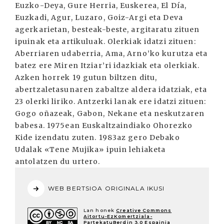
Euzko-Deya, Gure Herria, Euskerea, El Día,
Euzkadi, Agur, Luzaro, Goiz-Argi eta Deva
agerkarietan, besteak-beste, argitaratu zituen
ipuinak eta artikuluak. Olerkiak idatzi zituen:
Aberriaren udaberria, Ama, Arno’ko kurutza eta
batez ere Miren Itziar’ri idazkiak eta olerkiak.
Azken horrek 19 gutun biltzen ditu,
abertzaletasunaren zabaltze aldera idatziak, eta
23 olerki liriko. Antzerki lanak ere idatzi zituen:
Gogo oñazeak, Gabon, Nekane eta neskutzaren
babesa. 1975ean Euskaltzaindiako Ohorezko
Kide izendatu zuten. 1983az gero Debako
Udalak «Tene Mujika» ipuin lehiaketa
antolatzen du urtero.
WEB BERTSIOA ORIGINALA IKUSI
Lan honek
Creative Commons
Aitortu-EzKomertziala-
PartekatuBerdin 3.0 Espainia