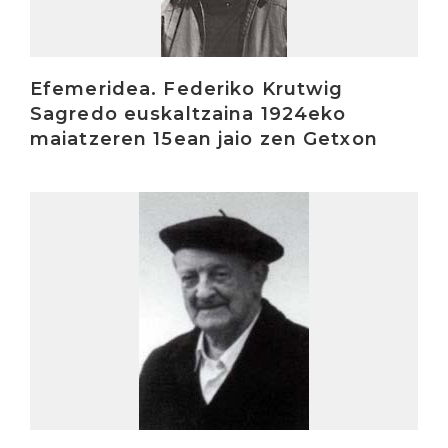
Efemeridea. Federiko Krutwig
Sagredo euskaltzaina 1924eko
maiatzeren 15ean jaio zen Getxon
Irakurri