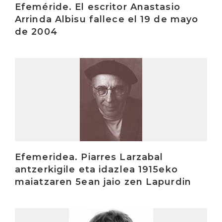
Efeméride. El escritor Anastasio
Arrinda Albisu fallece el 19 de mayo
de 2004
Irakurri
Efemeridea. Piarres Larzabal
antzerkigile eta idazlea 1915eko
maiatzaren 5ean jaio zen Lapurdin
Irakurri