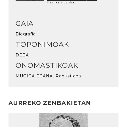
lizentzia dauka.
GAIA
Biografia
TOPONIMOAK
DEBA
ONOMASTIKOAK
MUGICA EGAÑA, Robustiana
AURREKO ZENBAKIETAN
Irakurri