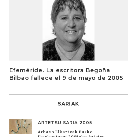
Efeméride. La escritora Begoña
Bilbao fallece el 9 de mayo de 2005
SARIAK
ARTETSU SARIA 2005
Arbaso Elkarteak Eusko
Ikaskuntzari 2005eko Artetsu