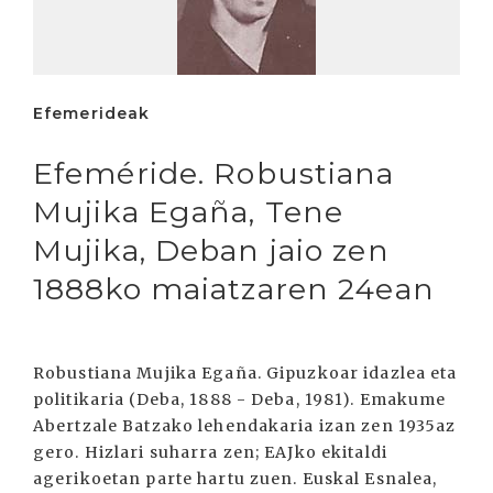
Efemerideak
Efeméride. Robustiana
Mujika Egaña, Tene
Mujika, Deban jaio zen
1888ko maiatzaren 24ean
Robustiana Mujika Egaña. Gipuzkoar idazlea eta
politikaria (Deba, 1888 - Deba, 1981). Emakume
Abertzale Batzako lehendakaria izan zen 1935az
gero. Hizlari suharra zen; EAJko ekitaldi
agerikoetan parte hartu zuen. Euskal Esnalea,