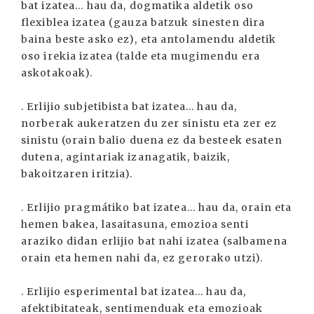
bat izatea... hau da, dogmatika aldetik oso
flexiblea izatea (gauza batzuk sinesten dira
baina beste asko ez), eta antolamendu aldetik
oso irekia izatea (talde eta mugimendu era
askotakoak).
. Erlijio subjetibista bat izatea... hau da,
norberak aukeratzen du zer sinistu eta zer ez
sinistu (orain balio duena ez da besteek esaten
dutena, agintariak izanagatik, baizik,
bakoitzaren iritzia).
. Erlijio pragmátiko bat izatea... hau da, orain eta
hemen bakea, lasaitasuna, emozioa senti
araziko didan erlijio bat nahi izatea (salbamena
orain eta hemen nahi da, ez gerorako utzi).
. Erlijio esperimental bat izatea... hau da,
afektibitateak, sentimenduak eta emozioak