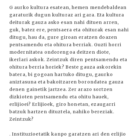
G aurko kultura esatean, hemen mendebaldean
garaturik dugun kulturaz ari gara. Eta kultura
deiturak gauza asko esan nahi dituen arren,
guk, batez ere, pentsaera eta ohiturak esan nahi
ditugu, hau da, gure giroan eratzen doazen
pentsamendu eta ohitura berriak. Guzti horri
modernitatea ondorengoa deitzen diote,
ikerlari askok. Zeintzuk diren pentsamendu eta
ohitura berria horiek? Beste gauza askorekin
batera, bi gogoan hartuko ditugu, gaurko
aniztasuna eta bakoitzaren borondatea gauza
denen gainetik jartzea. Zer arazo sortzen
dizkioten pentsamendu eta ohitu hauek,
erlijioei? Erlijioek, giro honetan, ezaugarri
batzuk hartzen dituztela, nahiko bereziak.
Zeintzuk?
. Instituzioetatik kanpo garatzen ari den erlijio