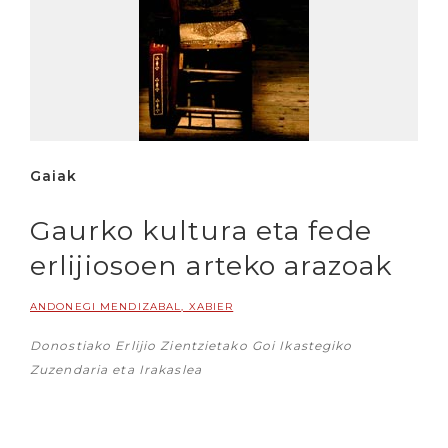
Gaiak
Gaurko kultura eta fede
erlijiosoen arteko arazoak
ANDONEGI MENDIZABAL, XABIER
Donostiako Erlijio Zientzietako Goi Ikastegiko
Zuzendaria eta Irakaslea