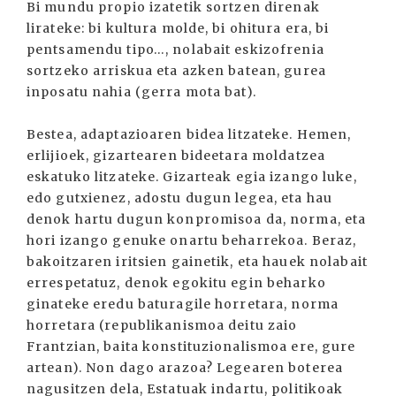
Bi mundu propio izatetik sortzen direnak
lirateke: bi kultura molde, bi ohitura era, bi
pentsamendu tipo…, nolabait eskizofrenia
sortzeko arriskua eta azken batean, gurea
inposatu nahia (gerra mota bat).
Bestea, adaptazioaren bidea litzateke. Hemen,
erlijioek, gizartearen bideetara moldatzea
eskatuko litzateke. Gizarteak egia izango luke,
edo gutxienez, adostu dugun legea, eta hau
denok hartu dugun konpromisoa da, norma, eta
hori izango genuke onartu beharrekoa. Beraz,
bakoitzaren iritsien gainetik, eta hauek nolabait
errespetatuz, denok egokitu egin beharko
ginateke eredu baturagile horretara, norma
horretara (republikanismoa deitu zaio
Frantzian, baita konstituzionalismoa ere, gure
artean). Non dago arazoa? Legearen boterea
nagusitzen dela, Estatuak indartu, politikoak