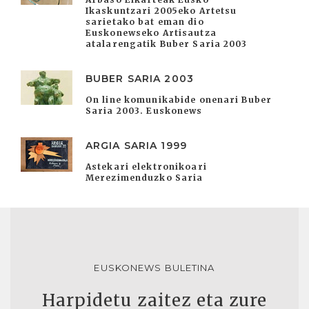
Ikaskuntzari 2005eko Artetsu
sarietako bat eman dio
Euskonewseko Artisautza
atalarengatik Buber Saria 2003
BUBER SARIA 2003
On line komunikabide onenari Buber
Saria 2003. Euskonews
ARGIA SARIA 1999
Astekari elektronikoari
Merezimenduzko Saria
EUSKONEWS BULETINA
Harpidetu zaitez eta zure