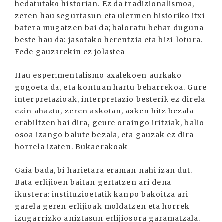
hedatutako historian. Ez da tradizionalismoa,
zeren hau segurtasun eta ulermen historiko itxi
batera mugatzen bai da; baloratu behar duguna
beste hau da: jasotako herentzia eta bizi-lotura.
Fede gauzarekin ez jolastea
Hau esperimentalismo axalekoen aurkako
gogoeta da, eta kontuan hartu beharrekoa. Gure
interpretazioak, interpretazio besterik ez direla
ezin ahaztu, zeren askotan, asken hitz bezala
erabiltzen bai dira, geure oraingo iritziak, balio
osoa izango balute bezala, eta gauzak ez dira
horrela izaten. Bukaerakoak
Gaia bada, bi harietara eraman nahi izan dut.
Bata erlijioen baitan gertatzen ari dena
ikustera: instituzioetatik kanpo bakoitza ari
garela geren erlijioak moldatzen eta horrek
izugarrizko aniztasun erlijiosora garamatzala.