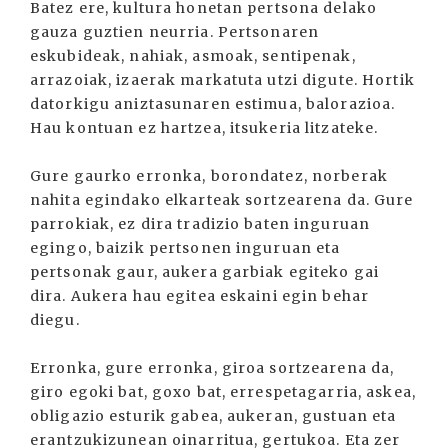
Batez ere, kultura honetan pertsona delako
gauza guztien neurria. Pertsonaren
eskubideak, nahiak, asmoak, sentipenak,
arrazoiak, izaerak markatuta utzi digute. Hortik
datorkigu aniztasunaren estimua, balorazioa.
Hau kontuan ez hartzea, itsukeria litzateke.
Gure gaurko erronka, borondatez, norberak
nahita egindako elkarteak sortzearena da. Gure
parrokiak, ez dira tradizio baten inguruan
egingo, baizik pertsonen inguruan eta
pertsonak gaur, aukera garbiak egiteko gai
dira. Aukera hau egitea eskaini egin behar
diegu.
Erronka, gure erronka, giroa sortzearena da,
giro egoki bat, goxo bat, errespetagarria, askea,
obligazio esturik gabea, aukeran, gustuan eta
erantzukizunean oinarritua, gertukoa. Eta zer