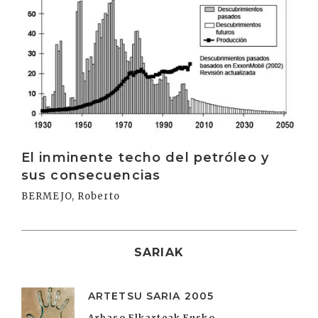
El inminente techo del petróleo y
sus consecuencias
BERMEJO, Roberto
SARIAK
ARTETSU SARIA 2005
Arbaso Elkarteak Eusko