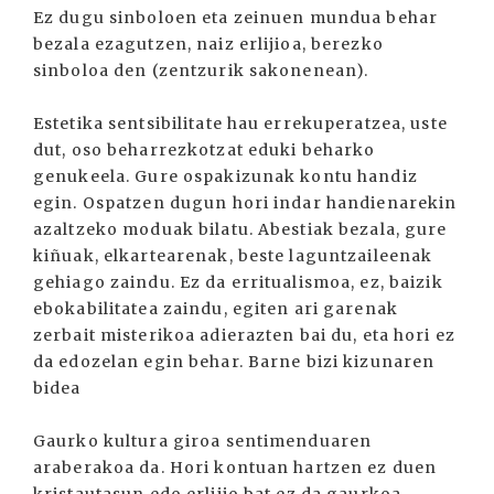
Ez dugu sinboloen eta zeinuen mundua behar
bezala ezagutzen, naiz erlijioa, berezko
sinboloa den (zentzurik sakonenean).
Estetika sentsibilitate hau errekuperatzea, uste
dut, oso beharrezkotzat eduki beharko
genukeela. Gure ospakizunak kontu handiz
egin. Ospatzen dugun hori indar handienarekin
azaltzeko moduak bilatu. Abestiak bezala, gure
kiñuak, elkartearenak, beste laguntzaileenak
gehiago zaindu. Ez da erritualismoa, ez, baizik
ebokabilitatea zaindu, egiten ari garenak
zerbait misterikoa adierazten bai du, eta hori ez
da edozelan egin behar. Barne bizi kizunaren
bidea
Gaurko kultura giroa sentimenduaren
araberakoa da. Hori kontuan hartzen ez duen