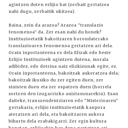
agintzen duten erlijio bat (zerbait gertatzea
nahi dugu, zerbaitik ukitzea).
Baina, zein da arazoa? Arazoa “translazio
fenomenoa” da. Zer esan nahi du honek?
Instituzioetatik bakoitzaren borondaterako
translazioaren fenomenoa gertatzen ari dela.
Orain inportanteena ez dela Elizak edo beste
Erlijio Instituzioek agintzen dutena, morala
adibidez, edo dotrina naiz elizkizunak egite, ez.
Orain inportanteena, bakoitzak aukeratzea dela;
bakoitzak ikusiko du zer egiten duen, zer
sinisten duen eta zer ospatzen duen (horrela
sortzen den izugarrizko aniztasunarekin). Esan
daiteke, transzendentziaren edo “Misterioaren”
gertakaria, erlijio instituzioetatik kanpora
ateratzen ari dela, eta bakoitzaren aukera
bihurtu dela erabakigarri. Zer egin kultura