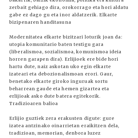
bakarrik, baizik ekonomia, politika eta kultura
zerbait gehiago dira, orokorrago eta hori aldatu
gabe ez dago gu eta inor aldatzerik. Elkarte
bizipenaren handitasuna
Modernitatea elkarte bizitzari loturik joan da:
utopia komunitario baten testigu gara
(liberalismoa, sozialismoa, komunismoa ideia
horren garapen dira). Erlijioek ere bide hori
hartu dute, naiz askotan uko egin elkarte
izateari eta debozionalismoan erori. Gaur,
benetako elkarte giroko inguruak sortu
beharrean gaude eta hemen gizartea eta
erlijioak asko dute batera egitekorik.
Tradizioaren balioa
Erlijio guztiek zera erakusten digute: gure
izatea antzinako oinarrietan eraikitzen dela,
tradizioan, memorian, denbora luzez