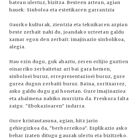
batean ulertuz, bizitza. Besteen artean, agian
hauek: Sinboloa eta estetikaren garrantzia
Gaurko kulturak, zientzia eta teknikaren azpian
beste zerbait nahi du, joandako urteetan galdu
xamar egon den zerbait: imajinazio sinbolikoa,
alegia.
Hau ezin dugu, guk ahaztu, zeren erlijio guztien
oinarriko zerbaitetaz ari bai gara hemen,
sinboloei buruz, errepresentazioei buruz, gure
gurea dugun zerbaiti buruz. Baina, zoritxarrez,
asko galdu dugu gai honetan. Gure imajinazioa
eta ahalmena nahiko murriztu da. Freskura falta
zaigu. “Ebokazioaren” indarra.
Gure kristautasuna, agian, hitz jario
gehiegizkoa da, “berborreikoa”. Esplikazio asko
behar izaten ditugu gauzak ulertu eta bizitzeko.