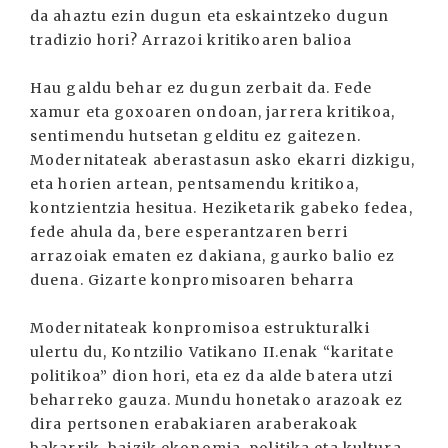
da ahaztu ezin dugun eta eskaintzeko dugun
tradizio hori? Arrazoi kritikoaren balioa
Hau galdu behar ez dugun zerbait da. Fede
xamur eta goxoaren ondoan, jarrera kritikoa,
sentimendu hutsetan gelditu ez gaitezen.
Modernitateak aberastasun asko ekarri dizkigu,
eta horien artean, pentsamendu kritikoa,
kontzientzia hesitua. Heziketarik gabeko fedea,
fede ahula da, bere esperantzaren berri
arrazoiak ematen ez dakiana, gaurko balio ez
duena. Gizarte konpromisoaren beharra
Modernitateak konpromisoa estrukturalki
ulertu du, Kontzilio Vatikano II.enak “karitate
politikoa” dion hori, eta ez da alde batera utzi
beharreko gauza. Mundu honetako arazoak ez
dira pertsonen erabakiaren araberakoak