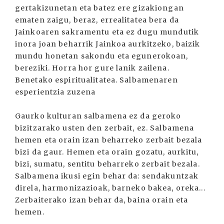
gertakizunetan eta batez ere gizakiongan
ematen zaigu, beraz, errealitatea bera da
Jainkoaren sakramentu eta ez dugu mundutik
inora joan beharrik Jainkoa aurkitzeko, baizik
mundu honetan sakondu eta egunerokoan,
bereziki. Horra hor gure lanik zailena.
Benetako espiritualitatea. Salbamenaren
esperientzia zuzena
Gaurko kulturan salbamena ez da geroko
bizitzarako usten den zerbait, ez. Salbamena
hemen eta orain izan beharreko zerbait bezala
bizi da gaur. Hemen eta orain gozatu, aurkitu,
bizi, sumatu, sentitu beharreko zerbait bezala.
Salbamena ikusi egin behar da: sendakuntzak
direla, harmonizazioak, barneko bakea, oreka...
Zerbaiterako izan behar da, baina orain eta
hemen.