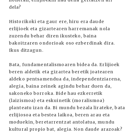
honetan, erlijioekin hau dena gertatzen ari
dela?
Historikoki eta gaur ere, hiru era daude
erlijioek eta gizartearen harremanak nola
zuzendu behar diren ikusteko, baina
bakoitzaren ondorioak oso ezberdinak dira.
Ikus ditzagun.
Bata, fundamentalismoaren bidea da. Erlijioek
beren aldetik eta gizartea beretik joatearen
aldeko pentsamendua da, independentziarena,
alegia, baina zeinek agindu behar duen da,
sakoneko borroka. Bide hau ezkerretik
(laizismoa) eta eskuinetik (moralismoa)
planteatu izan da. Bi mundu bezala lirateke, bata
erlijiosoa eta bestea laikoa, beren arau eta
moduekin, beretarrentzat antolatua, mundu
kultural propio bat, alegia. Non daude arazoak?