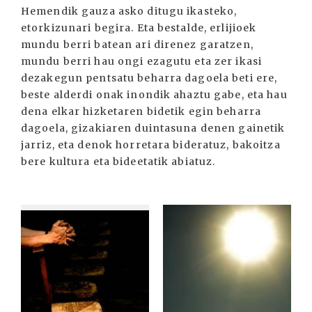
Hemendik gauza asko ditugu ikasteko,
etorkizunari begira. Eta bestalde, erlijioek
mundu berri batean ari direnez garatzen,
mundu berri hau ongi ezagutu eta zer ikasi
dezakegun pentsatu beharra dagoela beti ere,
beste alderdi onak inondik ahaztu gabe, eta hau
dena elkar hizketaren bidetik egin beharra
dagoela, gizakiaren duintasuna denen gainetik
jarriz, eta denok horretara bideratuz, bakoitza
bere kultura eta bideetatik abiatuz.