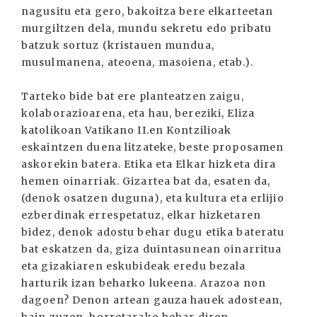
nagusitu eta gero, bakoitza bere elkarteetan
murgiltzen dela, mundu sekretu edo pribatu
batzuk sortuz (kristauen mundua,
musulmanena, ateoena, masoiena, etab.).
Tarteko bide bat ere planteatzen zaigu,
kolaborazioarena, eta hau, bereziki, Eliza
katolikoan Vatikano II.en Kontzilioak
eskaintzen duena litzateke, beste proposamen
askorekin batera. Etika eta Elkar hizketa dira
hemen oinarriak. Gizartea bat da, esaten da,
(denok osatzen duguna), eta kultura eta erlijio
ezberdinak errespetatuz, elkar hizketaren
bidez, denok adostu behar dugu etika bateratu
bat eskatzen da, giza duintasunean oinarritua
eta gizakiaren eskubideak eredu bezala
harturik izan beharko lukeena. Arazoa non
dagoen? Denon artean gauza hauek adostean,