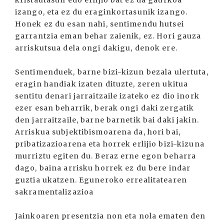
kristautasun edo erlijio bat ez da gaurkoa
izango, eta ez du eraginkortasunik izango.
Honek ez du esan nahi, sentimendu hutsei
garrantzia eman behar zaienik, ez. Hori gauza
arriskutsua dela ongi dakigu, denok ere.
Sentimenduek, barne bizi-kizun bezala ulertuta,
eragin handiak izaten dituzte, zeren ukitua
sentitu denari jarraitzaile izateko ez dio inork
ezer esan beharrik, berak ongi daki zergatik
den jarraitzaile, barne barnetik bai daki jakin.
Arriskua subjektibismoarena da, hori bai,
pribatizazioarena eta horrek erlijio bizi-kizuna
murriztu egiten du. Beraz erne egon beharra
dago, baina arrisku horrek ez du bere indar
guztia ukatzen. Eguneroko errealitatearen
sakramentalizazioa
Jainkoaren presentzia non eta nola ematen den