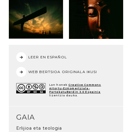
LEER EN ESPAÑOL
WEB BERTSIOA ORIGINALA IKUSI
Lan honek
Creative Commons
Aitortu-EzKomertziala-
PartekatuBerdin 3.0 Espainia
lizentzia dauka.
GAIA
Erlijioa eta teologia