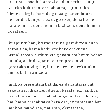
erakustea oso beharrezkoa den zerbait dugu.
Gaurko kulturan, errealitatea, eguneroko
bizitza, alegia, hori da gauza guztien lotura,
hemendik kanpora ez dago ezer, dena hemen
garatzen da, dena hemen bizitzen, dena hemen
gozatzen.
Ikuspuntu hau, kristautasuna gainditzen duen
zerbait da, baina badu ere bere erakutsia.
Errealitatean aurkitu eta gozatu eta bizitu behar
dugula, adibidez, Jainkoaren presentzia,
gerorako utzi gabe, ikusten ez den ezkutuko
amets baten antzera.
Jainkoa presentzia bat da, ez da fantasia bat,
askotan irudikatzen dugun bezala, ez. Jainkoa
errealitatea da. Errealitatea gainditzen duena,
bai, baina errealitatea bera ere, ez fantasma bat.
Jainkoa munduan, naturan, ekintzetan,