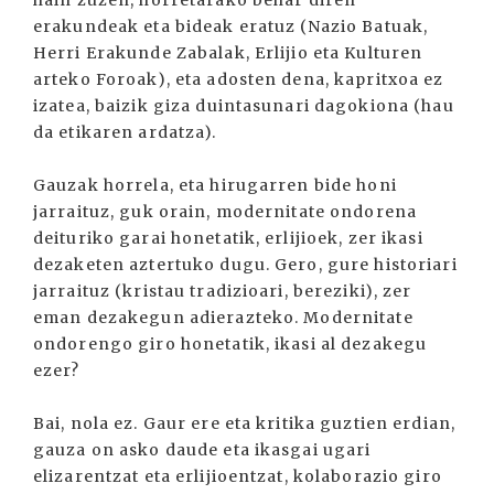
hain zuzen, horretarako behar diren
erakundeak eta bideak eratuz (Nazio Batuak,
Herri Erakunde Zabalak, Erlijio eta Kulturen
arteko Foroak), eta adosten dena, kapritxoa ez
izatea, baizik giza duintasunari dagokiona (hau
da etikaren ardatza).
Gauzak horrela, eta hirugarren bide honi
jarraituz, guk orain, modernitate ondorena
deituriko garai honetatik, erlijioek, zer ikasi
dezaketen aztertuko dugu. Gero, gure historiari
jarraituz (kristau tradizioari, bereziki), zer
eman dezakegun adierazteko. Modernitate
ondorengo giro honetatik, ikasi al dezakegu
ezer?
Bai, nola ez. Gaur ere eta kritika guztien erdian,
gauza on asko daude eta ikasgai ugari
elizarentzat eta erlijioentzat, kolaborazio giro