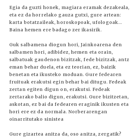
Egia da guzti honek, magiara eramak dezakeala,
eta ez da horrelako gauza gutxi, gure artean:
karta botatzaileak, horoskopoak, ufologoak...
Baina hemen ere badago zer ikasirik.
Guk salbamena diogun hori, Jainkoarena den
salbamen hori, adibidez, hemen eta orain,
salbatuak gaudenon bizitzak, fede bizitzak, antz
eman behar duela, eta ez teorian, ez, baizik
benetan eta ikusteko moduan. Gure fedearen
fruituak erakutsi egin behar bai ditugu. Fedeak
zertan egiten digun on, erakutsi. Fedeak
zertarako balio digun, erakutsi. Gure bizitzetan,
askotan, ez bai da fedearen eraginik ikusten eta
hori ere ez da normala. Norberarengan
oinarritutako sinistea
Gure gizartea anitza da, oso anitza, zergatik?