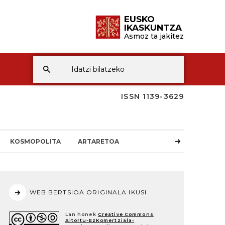
EUSKO
IKASKUNTZA
Asmoz ta jakitez
ISSN 1139-3629
KOSMOPOLITA
ARTARETOA
WEB BERTSIOA ORIGINALA IKUSI
Lan honek
Creative Commons
Aitortu-EzKomertziala-