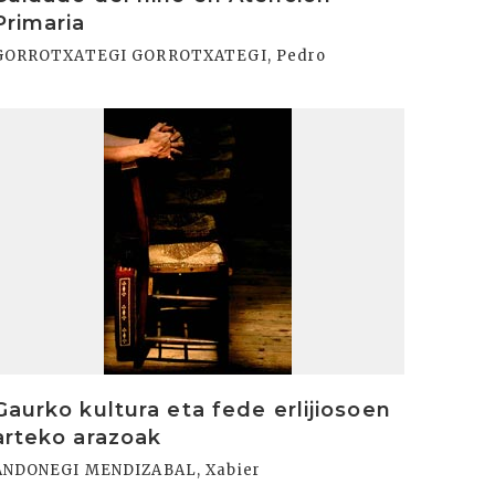
Primaria
GORROTXATEGI GORROTXATEGI, Pedro
rakurri
Gaurko kultura eta fede erlijiosoen
arteko arazoak
ANDONEGI MENDIZABAL, Xabier