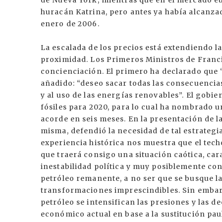
de Nueva York, mientras que en el mercado eu
huracán Katrina, pero antes ya había alcanzad
enero de 2006.
La escalada de los precios está extendiendo la
proximidad. Los Primeros Ministros de Franci
concienciación. El primero ha declarado que 
añadido: “deseo sacar todas las consecuencias
y al uso de las energías renovables”. El gobi
fósiles para 2020, para lo cual ha nombrado 
acorde en seis meses. En la presentación de l
misma, defendió la necesidad de tal estrategia
experiencia histórica nos muestra que el tech
que traerá consigo una situación caótica, ca
inestabilidad política y muy posiblemente con
petróleo remanente, a no ser que se busque la
transformaciones imprescindibles. Sin embarg
petróleo se intensifican las presiones y las 
económico actual en base a la sustitución pau