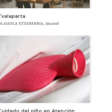
Txalaparta
OLAIZOLA ETXEBERRIA, Imanol
rakurri
Cuidado del niño en Atención