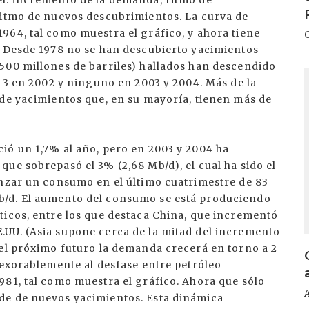
l: incremento de la demanda, ritmo de
ritmo de nuevos descubrimientos. La curva de
964, tal como muestra el gráfico, y ahora tiene
. Desde 1978 no se han descubierto yacimientos
500 millones de barriles) hallados han descendido
I
, 3 en 2002 y ninguno en 2003 y 2004. Más de la
 de yacimientos que, en su mayoría, tienen más de
ió un 1,7% al año, pero en 2003 y 2004 ha
ue sobrepasó el 3% (2,68 Mb/d), el cual ha sido el
anzar un consumo en el último cuatrimestre de 83
b/d. El aumento del consumo se está produciendo
ticos, entre los que destaca China, que incrementó
UU. (Asia supone cerca de la mitad del incremento
 el próximo futuro la demanda crecerá en torno a 2
nexorablemente al desfase entre petróleo
981, tal como muestra el gráfico. Ahora que sólo
de de nuevos yacimientos. Esta dinámica