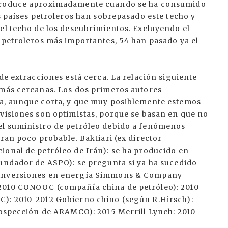
 produce aproximadamente cuando se ha consumido
os países petroleros han sobrepasado este techo y
el techo de los descubrimientos. Excluyendo el
 petroleros más importantes, 54 han pasado ya el
de extracciones está cerca. La relación siguiente
 más cercanas. Los dos primeros autores
ta, aunque corta, y que muy posiblemente estemos
evisiones son optimistas, porque se basan en que no
el suministro de petróleo debido a fenómenos
eran poco probable. Baktiari (ex director
ional de petróleo de Irán): se ha producido en
fundador de ASPO): se pregunta si ya ha sucedido
e inversiones en energía Simmons & Company
2010 CONOOC (compañía china de petróleo): 2010
C): 2010-2012 Gobierno chino (según R.Hirsch):
prospección de ARAMCO): 2015 Merrill Lynch: 2010-