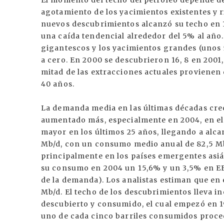
El momento del techo del petróleo depende de
agotamiento de los yacimientos existentes y 
nuevos descubrimientos alcanzó su techo en 1
una caída tendencial alrededor del 5% al año
gigantescos y los yacimientos grandes (unos 
a cero. En 2000 se descubrieron 16, 8 en 2001
mitad de las extracciones actuales provienen
40 años.
La demanda media en las últimas décadas crec
aumentado más, especialmente en 2004, en el q
mayor en los últimos 25 años, llegando a alc
Mb/d, con un consumo medio anual de 82,5 M
principalmente en los países emergentes asiá
su consumo en 2004 un 15,6% y un 3,5% en EE.
de la demanda). Los analistas estiman que en
Mb/d. El techo de los descubrimientos lleva i
descubierto y consumido, el cual empezó en 1
uno de cada cinco barriles consumidos proce