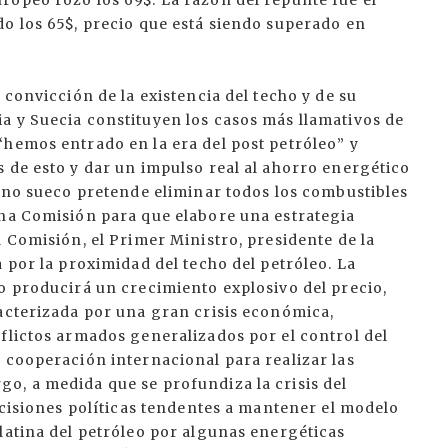
ropeo rozó los 69$. La razón del repunte fue el
o los 65$, precio que está siendo superado en
 convicción de la existencia del techo y de su
a y Suecia constituyen los casos más llamativos de
“hemos entrado en la era del post petróleo” y
 de esto y dar un impulso real al ahorro energético
erno sueco pretende eliminar todos los combustibles
una Comisión para que elabore una estrategia
a Comisión, el Primer Ministro, presidente de la
 por la proximidad del techo del petróleo. La
o producirá un crecimiento explosivo del precio,
racterizada por una gran crisis económica,
flictos armados generalizados por el control del
 cooperación internacional para realizar las
o, a medida que se profundiza la crisis del
decisiones políticas tendentes a mantener el modelo
latina del petróleo por algunas energéticas