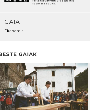
PartekatuBerdin 3.0 Espainia
lizentzia dauka.
GAIA
Ekonomia
BESTE GAIAK
rakurri