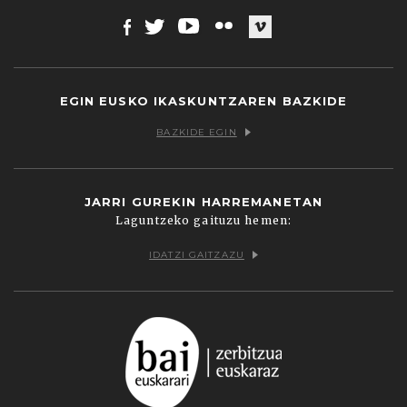
Facebook
Twitter
Youtube
Flickr
Vimeo
EGIN EUSKO IKASKUNTZAREN BAZKIDE
BAZKIDE EGIN
JARRI GUREKIN HARREMANETAN
Laguntzeko gaituzu hemen:
IDATZI GAITZAZU