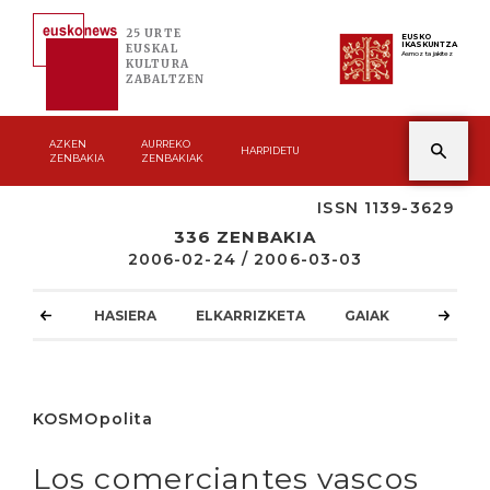
25 URTE
EUSKO
IKASKUNTZA
EUSKAL
Asmoz ta jakitez
KULTURA
ZABALTZEN
AZKEN
AURREKO
HARPIDETU
ZENBAKIA
ZENBAKIAK
ISSN 1139-3629
336 ZENBAKIA
2006-02-24 / 2006-03-03
HASIERA
ELKARRIZKETA
GAIAK
ATZOKO
KOSMOpolita
Los comerciantes vascos