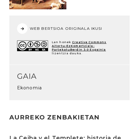
WEB BERTSIOA ORIGINALA IKUSI
Lan honek
Creative Commons
Aitortu-EzKomertziala-
PartekatuBerdin 3.0 Espainia
lizentzia dauka.
GAIA
Ekonomia
AURREKO ZENBAKIETAN
Irakurri
La Ceiba y el Templete: historia de