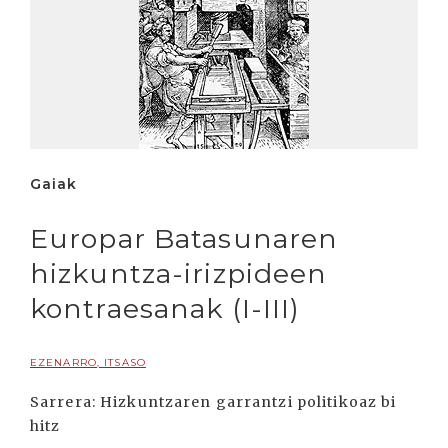
Gaiak
Europar Batasunaren
hizkuntza-irizpideen
kontraesanak (I-III)
EZENARRO, ITSASO
Sarrera: Hizkuntzaren garrantzi politikoaz bi
hitz