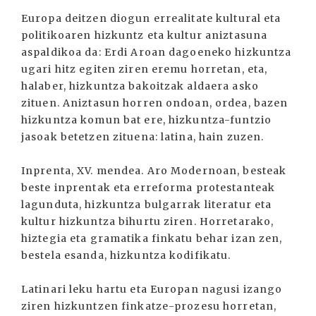
Europa deitzen diogun errealitate kultural eta
politikoaren hizkuntz eta kultur aniztasuna
aspaldikoa da: Erdi Aroan dagoeneko hizkuntza
ugari hitz egiten ziren eremu horretan, eta,
halaber, hizkuntza bakoitzak aldaera asko
zituen. Aniztasun horren ondoan, ordea, bazen
hizkuntza komun bat ere, hizkuntza-funtzio
jasoak betetzen zituena: latina, hain zuzen.
Inprenta, XV. mendea. Aro Modernoan, besteak
beste inprentak eta erreforma protestanteak
lagunduta, hizkuntza bulgarrak literatur eta
kultur hizkuntza bihurtu ziren. Horretarako,
hiztegia eta gramatika finkatu behar izan zen,
bestela esanda, hizkuntza kodifikatu.
Latinari leku hartu eta Europan nagusi izango
ziren hizkuntzen finkatze-prozesu horretan,