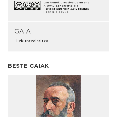
Lan honek
Creative Commons
Aitortu-EzKomertziala-
PartekatuBerdin 3.0 Espainia
lizentzia dauka.
GAIA
Hizkuntzalaritza
BESTE GAIAK
Irakurri