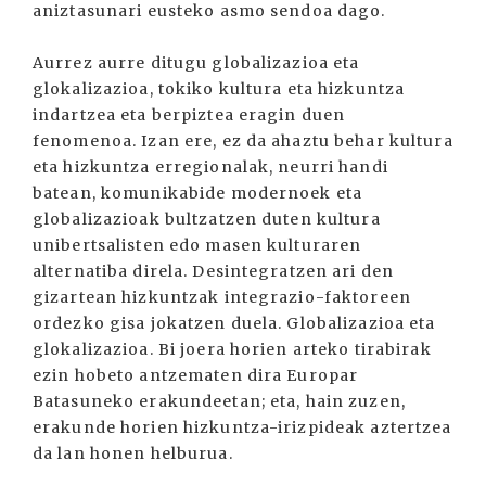
aniztasunari eusteko asmo sendoa dago.
Aurrez aurre ditugu globalizazioa eta
glokalizazioa, tokiko kultura eta hizkuntza
indartzea eta berpiztea eragin duen
fenomenoa. Izan ere, ez da ahaztu behar kultura
eta hizkuntza erregionalak, neurri handi
batean, komunikabide modernoek eta
globalizazioak bultzatzen duten kultura
unibertsalisten edo masen kulturaren
alternatiba direla. Desintegratzen ari den
gizartean hizkuntzak integrazio-faktoreen
ordezko gisa jokatzen duela. Globalizazioa eta
glokalizazioa. Bi joera horien arteko tirabirak
ezin hobeto antzematen dira Europar
Batasuneko erakundeetan; eta, hain zuzen,
erakunde horien hizkuntza-irizpideak aztertzea
da lan honen helburua.