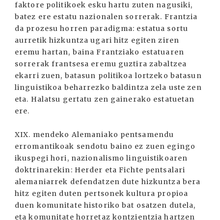
faktore politikoek esku hartu zuten nagusiki,
batez ere estatu nazionalen sorrerak. Frantzia
da prozesu horren paradigma: estatua sortu
aurretik hizkuntza ugari hitz egiten ziren
eremu hartan, baina Frantziako estatuaren
sorrerak frantsesa eremu guztira zabaltzea
ekarri zuen, batasun politikoa lortzeko batasun
linguistikoa beharrezko baldintza zela uste zen
eta. Halatsu gertatu zen gainerako estatuetan
ere.
XIX. mendeko Alemaniako pentsamendu
erromantikoak sendotu baino ez zuen egingo
ikuspegi hori, nazionalismo linguistikoaren
doktrinarekin: Herder eta Fichte pentsalari
alemaniarrek defendatzen dute hizkuntza bera
hitz egiten duten pertsonek kultura propioa
duen komunitate historiko bat osatzen dutela,
eta komunitate horretaz kontzientzia hartzen