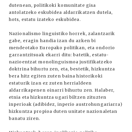
dutenean, politikoki komunitate gisa
antolatzeko eskubidea aldarrikatzen dutela,
hots, estatu izateko eskubidea.
Nazionalismo linguistiko horrek, zalantzarik
gabe, eragin handia izan du azken bi
mendeotako Europako politikan, eta ondorio
garrantzitsuak ekarri ditu: batetik, estatu-
nazioentzat monolinguismoa justifikatzeko
doktrina bihurtu zen, eta, bestetik, hizkuntza
bera hitz egiten zuten baina historikoki
estaturik izan ez zuten herrialdeen
aldarrikapenen oinarri bihurtu zen. Halaber,
etnia eta hizkuntza ugari biltzen zituzten
inperioak (adibidez, inperio austrohungariarra)
hizkuntza propioa duten unitate nazionaletan
banatu ziren.