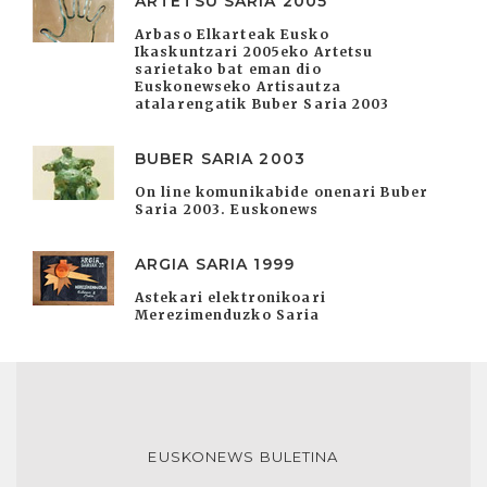
ARTETSU SARIA 2005
Arbaso Elkarteak Eusko
Ikaskuntzari 2005eko Artetsu
sarietako bat eman dio
Euskonewseko Artisautza
atalarengatik Buber Saria 2003
BUBER SARIA 2003
On line komunikabide onenari Buber
Saria 2003. Euskonews
ARGIA SARIA 1999
Astekari elektronikoari
Merezimenduzko Saria
EUSKONEWS BULETINA