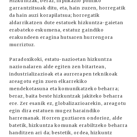
Hizkuntzak, beraz, inplikazio politiko
garrantzitsuak ditu, eta, hain zuzen, horregatik
da hain auzi korapilatsua; horregatik
aldarrikatzen dute estatuek hizkuntza-gaietan
erabateko eskumena, estatuz gaindiko
erakundeen eragina hutsaren hurrengora
murriztuz.
Paradoxikoki, estatu-nazioetan hizkuntza
nazionalaren alde egiten zen bitartean,
industrializazioak eta aurrerapen teknikoak
areagotu egin zuen elkarrekiko
mendekotasuna eta komunikatzeko beharra;
beraz, baita beste hizkuntzak jakiteko beharra
ere. Zer esanik ez, globalizazioarekin, areagotu
egin dira estatuen mugez haraindiko
harremanak. Horren guztiaren ondorioz, alde
batetik, hizkuntza komunak erabiltzeko beharra
handitzen ari da; bestetik, ordea, hizkuntz